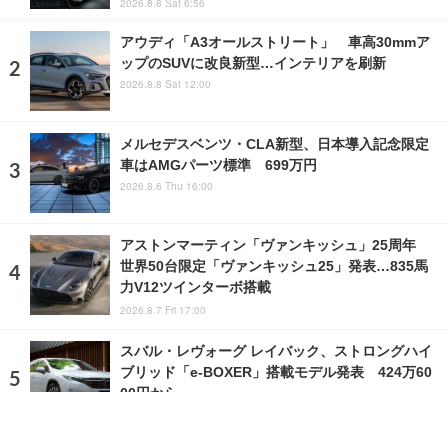
2026.8.8 Sat 6:56
アウディ「A3オールストリート」 車高30mmア
ップのSUVに改良新型…インテリアを刷新
2026.8.8 Sat 12:00
メルセデスベンツ・CLA新型、日本導入記念限定
車はAMGパーツ標準 699万円
2026.8.6 Thu 16:00
アストンマーティン「ヴァンキッシュ」25周年
世界50台限定「ヴァンキッシュ25」発表…835馬
力V12ツインターボ搭載
2026.8.7 Fri 17:00
スバル・レヴォーグ レイバック、ストロングハイ
ブリッド「e-BOXER」搭載モデル発表 424万60
00円から
2026.7.22 Wed 11:00