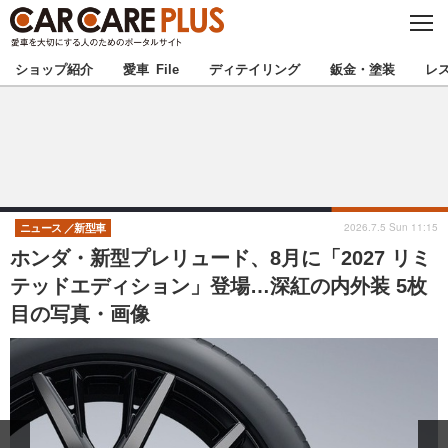
C
L
O
★カーケアプラス認定★
厳選プロショップを地域から探す
S
ショップ紹介
愛車 File
ディテイリング
鈑金・塗装
レ
E
北海道
東北
北関東
南関東
甲信越
北陸
2026.7.5 Sun 11:15
ニュース
新型車
ホンダ・新型プレリュード、8月に「2027 リミ
東海
関西
テッドエディション」登場…深紅の内外装 5枚
目の写真・画像
中国
四国
九州
沖縄
注目の記事