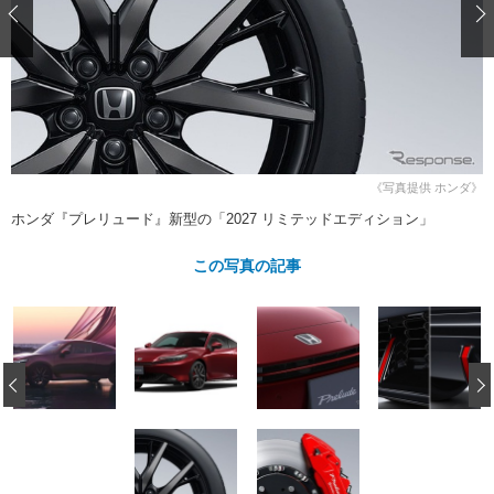
ショップレポート
愛車 File
ディテイリング
自動車豆知識
ストップ！不具合修理＆粗悪修理
ディテイリング
洗車
鈑金・塗装
鈑金・塗装
ヘッドライト磨き
コーティング
小キズ直し
防錆
特集記事
フィルム・ラッピング
ストップ 不具合修理＆粗悪修理
カーメーカー「旧車」関連プロジェ
ショップ紹介
クト
《写真提供 ホンダ》
ショップレポート
プロショップ検索
レストア
コラム
ホンダ『プレリュード』新型の「2027 リミテッドエディション」
カーメーカー「旧車」関連プロジ
コラム
イベント
ェクト
この写真の記事
インタビュー
イベント告知
イベントレポート
‹