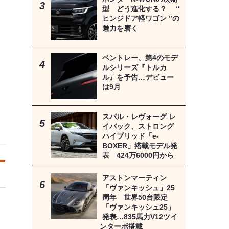
型 どう進化する？ “
ヒンジドア軽ワゴン ”の
魅力を磨く
ベントレー、第4のモデ
ルシリーズ『トルカ
ル』を予告…デビュー
は9月
スバル・レヴォーグ レ
イバック、ストロング
ハイブリッド「e-
BOXER」搭載モデル発
表 424万6000円から
アストンマーティン
「ヴァンキッシュ」25
周年 世界50台限定
「ヴァンキッシュ25」
発表…835馬力V12ツイ
ンターボ搭載