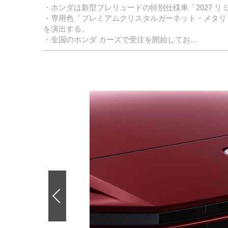
・ホンダは新型プレリュードの特別仕様車「2027 リ
・専用色「プレミアムクリスタルガーネット・メタリ
を演出する。
・全国のホンダ カーズで受注を開始してお…
前
の
画
像