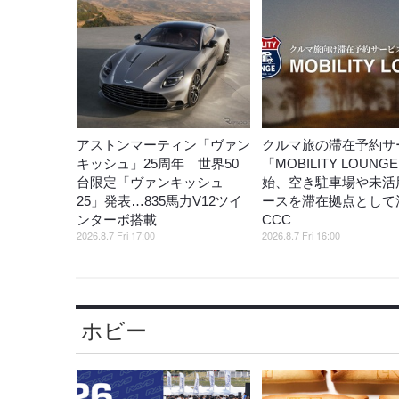
アストンマーティン「ヴァン
クルマ旅の滞在予約サ
キッシュ」25周年 世界50
「MOBILITY LOUNG
台限定「ヴァンキッシュ
始、空き駐車場や未活
25」発表…835馬力V12ツイ
ースを滞在拠点として
ンターボ搭載
CCC
2026.8.7 Fri 17:00
2026.8.7 Fri 16:00
ホビー