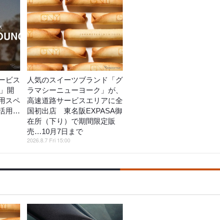
ービス
人気のスイーツブランド「グ
E」開
ラマシーニューヨーク」が、
用スペ
高速道路サービスエリアに全
活用…
国初出店 東名阪EXPASA御
在所（下り）で期間限定販
売…10月7日まで
2026.8.7 Fri 15:00