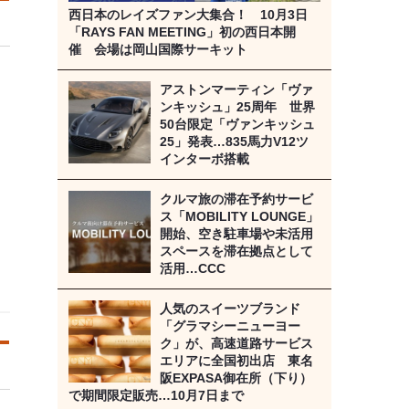
西日本のレイズファン大集合！ 10月3日
「RAYS FAN MEETING」初の西日本開
催 会場は岡山国際サーキット
アストンマーティン「ヴァ
ンキッシュ」25周年 世界
50台限定「ヴァンキッシュ
25」発表…835馬力V12ツ
インターボ搭載
クルマ旅の滞在予約サービ
ス「MOBILITY LOUNGE」
開始、空き駐車場や未活用
スペースを滞在拠点として
活用…CCC
人気のスイーツブランド
「グラマシーニューヨー
ク」が、高速道路サービス
エリアに全国初出店 東名
阪EXPASA御在所（下り）
で期間限定販売…10月7日まで