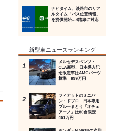
ナビタイム、淡路市のリア
ルタイム「バス位置情報」
を提供開始…4路線に対応
新型車ニュースランキング
メルセデスベンツ・
CLA新型、日本導入記
念限定車はAMGパーツ
標準 699万円
フィアットのミニバ
ン・ドブロ…日本専用
ブルーまとう「オチェ
アーノ」は80台限定
451万円
ホンダ・N-WGNの次期