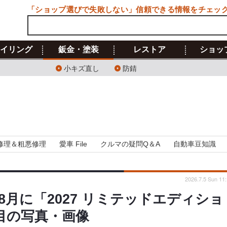
「ショップ選びで失敗しない」信頼できる情報をチェッ
イリング
鈑金・塗装
レストア
ショッ
小キズ直し
防錆
修理＆粗悪修理
愛車 File
クルマの疑問Q＆A
自動車豆知識
2026.7.5 Sun 11
月に「2027 リミテッドエディショ
目の写真・画像