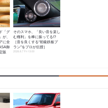
ド「グ
そのスマホ、「良い音を楽し
」が、
む権利」を棒に振ってる!?
アに全
［音を良くする“初級鉄板プ
ASA御
ラン”をプロが伝授］
2026.8.7 Fri 13:00
定販