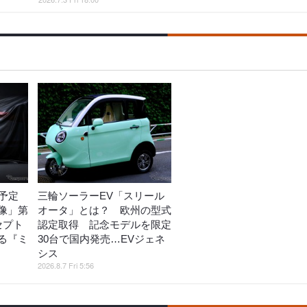
予定
三輪ソーラーEV「スリール
像」第
オータ」とは？ 欧州の型式
セプト
認定取得 記念モデルを限定
る『ミ
30台で国内発売…EVジェネ
シス
2026.8.7 Fri 5:56