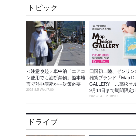
トピック
＜注意喚起＞車中泊「エアコ
四国初上陸、ゼンリン
ン使用でも油断禁物」熊本地
雑貨ブランド「Map Des
震で熱中症死か---対策必要
GALLERY」…高松オ
2026.8.5 Wed 7:00
9月14日まで期間限定
2026.8.4 Tue 18:00
ドライブ