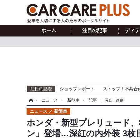
ホーム
注目の記事
ディテ
注目の話題
ショップレポート
ストップ！不具合
ホーム
›
ニュース
›
新型車
›
記事
›
写真・画像
ニュース
新型車
ホンダ・新型プレリュード、8
ン」登場…深紅の内外装 3枚