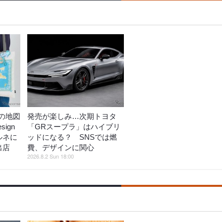
の地図
発売が楽しみ…次期トヨタ
ign
「GRスープラ」はハイブリ
ルネに
ッドになる？ SNSでは燃
出店
費、デザインに関心
2026.8.2 Sun 18:00