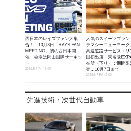
西日本のレイズファン大集
人気のスイーツブラン
合！ 10月3日「RAYS FAN
ラマシーニューヨーク
MEETING」初の西日本開
高速道路サービスエリ
催 会場は岡山国際サーキッ
国初出店 東名阪EXP
ト
在所（下り）で期間限
2026.8.7 Fri 18:00
売…10月7日まで
2026.8.7 Fri 15:00
先進技術・次世代自動車