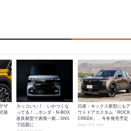
デザ
カッコいい！ いかつくな
日産・キックス新型にもア
式発
ってる！…ホンダ・N-BOX
ウトドアカスタム「ROCK
改良新型で表情一新…SNS
CREEK」、今冬発売予定
で話題に
2026.7.3 Fri 13:00
2026.7.3 Fri 18:00