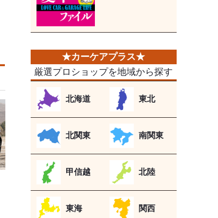
厳選プロショップを地域から探す
北海道
東北
北関東
南関東
甲信越
北陸
東海
関西