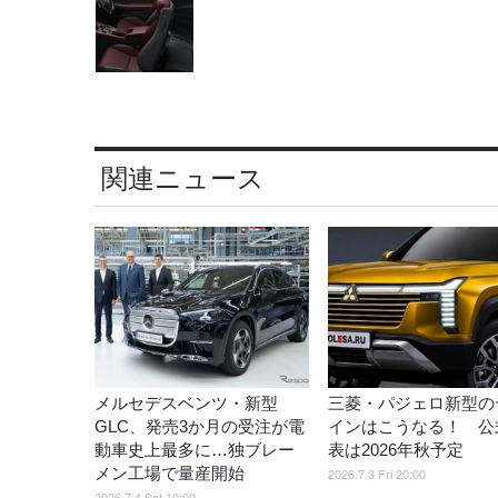
関連ニュース
メルセデスベンツ・新型
三菱・パジェロ新型の
GLC、発売3か月の受注が電
インはこうなる！ 公
動車史上最多に…独ブレー
表は2026年秋予定
メン工場で量産開始
2026.7.3 Fri 20:00
2026.7.4 Sat 10:00