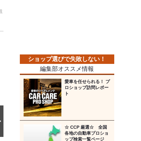
観
次
の
画
像
編集部オススメ情報
愛車を任せられる！ プ
ロショップ訪問レポー
ト
☆ CCP 厳選☆ 全国
各地の自動車プロショ
ップ検索一覧ページ