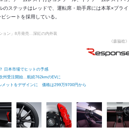
ルのステッチはレッドで、運転席・助手席には本革×プライ
ンビシートを採用している。
ィション」8月発売…深紅の内外装
《森脇稔
？ 日本市場でヒットの予感
州受注開始…航続762kmのEVに
メットをデザインに 価格は299万9700円から