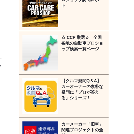
ト
☆ CCP 厳選☆ 全国
各地の自動車プロショ
ップ検索一覧ページ
ル
ア
【クルマ疑問Q＆A】
カーオーナーの素朴な
疑問に「プロが答え
る」シリーズ！
カーメーカー「旧車」
関連プロジェクトの全