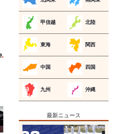
甲信越
北陸
》
東海
関西
中国
四国
九州
沖縄
最新ニュース