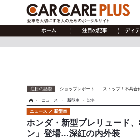
ホーム
注目の記事
ディテ
注目の話題
ショップレポート
ストップ！不具合
ホーム
›
ニュース
›
新型車
›
記事
ニュース
新型車
ホンダ・新型プレリュード、8
ン」登場…深紅の内外装