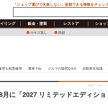
「ショップ選びで失敗しない」信頼できる情報をチェッ
イリング
鈑金・塗装
レストア
ショッ
小キズ直し
防錆
修理＆粗悪修理
愛車 File
クルマの疑問Q＆A
自動車豆知識
2026.7.5 Sun 11
月に「2027 リミテッドエディショ