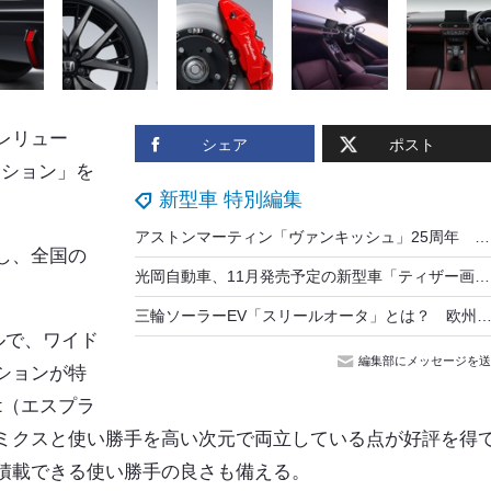
レリュー
シェア
ポスト
ィション」を
新型車 特別編集
アストンマーティン「ヴァンキッシュ」25周年 世界50台限定「ヴァンキッシュ25」発表…835馬力V12ツインターボ搭載
し、全国の
光岡自動車、11月発売予定の新型車「ティザー画像」第2弾を公開…開発コンセプトは、楽しくワクワクする『ミツオカらしさの原点』
三輪ソーラーEV「スリールオータ」とは？ 欧州の型式認定取得 記念モデルを限定30台で国内発売…EVジェ
ルで、ワイド
編集部にメッセージを送
ションが特
ft（エスプラ
ミクスと使い勝手を高い次元で両立している点が好評を得
積載できる使い勝手の良さも備える。