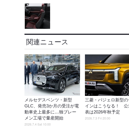
関連ニュース
メルセデスベンツ・新型
三菱・パジェロ新型の
GLC、発売3か月の受注が電
インはこうなる！ 公
動車史上最多に…独ブレー
表は2026年秋予定
メン工場で量産開始
2026.7.3 Fri 20:00
2026.7.4 Sat 10:00