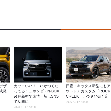
デザ
カッコいい！ いかつくな
日産・キックス新型にもア
式発
ってる！…ホンダ・N-BOX
ウトドアカスタム「ROCK
改良新型で表情一新…SNS
CREEK」、今冬発売予定
で話題に
2026.7.3 Fri 13:00
2026.7.3 Fri 18:00