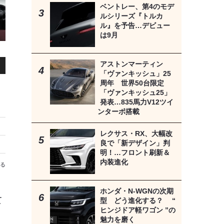
ベントレー、第4のモデ
ルシリーズ『トルカ
ル』を予告…デビュー
は9月
アストンマーティン
「ヴァンキッシュ」25
周年 世界50台限定
「ヴァンキッシュ25」
発表…835馬力V12ツイ
ンターボ搭載
レクサス・RX、大幅改
良で「新デザイン」判
ネシス
明！…フロント刷新＆
内装進化
る
ホンダ・N-WGNの次期
て
型 どう進化する？ “
ヒンジドア軽ワゴン ”の
魅力を磨く