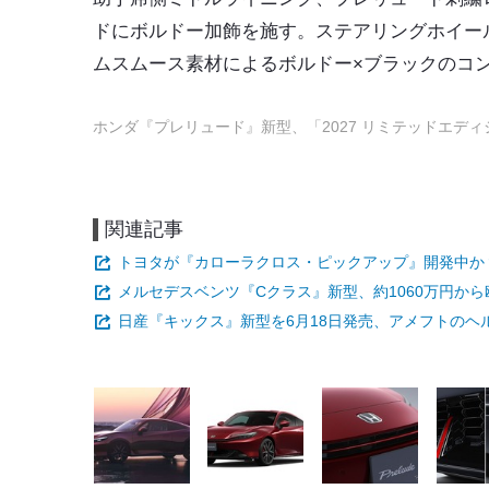
ドにボルドー加飾を施す。ステアリングホイー
ムスムース素材によるボルドー×ブラックのコ
ホンダ『プレリュード』新型、「2027 リミテッドエデ
関連記事
トヨタが『カローラクロス・ピックアップ』開発中か
メルセデスベンツ『Cクラス』新型、約1060万円から欧
日産『キックス』新型を6月18日発売、アメフトのヘル