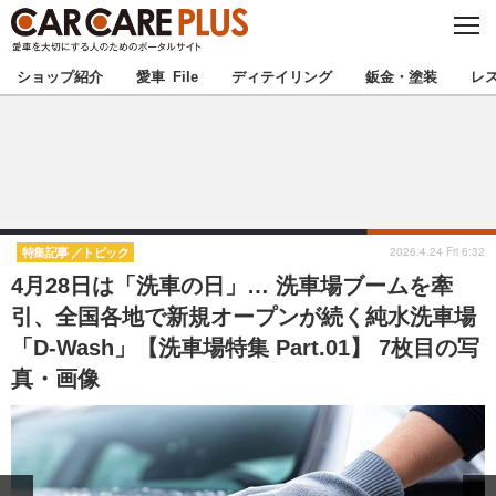
C
L
O
★カーケアプラス認定★
厳選プロショップを地域から探す
S
ショップ紹介
愛車 File
ディテイリング
鈑金・塗装
レ
E
北海道
東北
北関東
南関東
甲信越
北陸
2026.4.24 Fri 6:32
特集記事
トピック
4月28日は「洗車の日」… 洗車場ブームを牽
東海
関西
引、全国各地で新規オープンが続く純水洗車場
「D-Wash」【洗車場特集 Part.01】 7枚目の写
中国
四国
真・画像
九州
沖縄
注目の記事