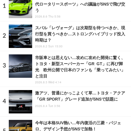
代ロータリースポーツ」への議論がSNSで飛び交
う
2026.8.6 Thu 5:56
スバル「レヴォーグ」は次期型を待つべきか、現
行型を買うべきか…ストロングハイブリッド投入
時期は？
2026.8.2 Sun 15:00
市販車とは思えない…攻めに攻めた開発に驚く、
トヨタ・新型スーパーカー「GR GT」に再び脚
光 欧州公開で日本のファンも「乗ってみたい」
と注目
2026.8.5 Wed 4:14
激アツ、普通にかっこよくて草…トヨタ・アクア
「GR SPORT」グレード追加がSNSで話題に
2026.8.4 Tue 3:56
今年は本格SUV熱い…年内復活の三菱・パジェ
ロ、デザイン予想がSNSで加熱！