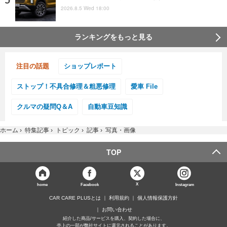
2026.8.5 Wed 18:00
ランキングをもっと見る
注目の話題
ショップレポート
ストップ！不具合修理＆粗悪修理
愛車 File
クルマの疑問Q＆A
自動車豆知識
ホーム
›
特集記事
›
トピック
›
記事
›
写真・画像
TOP
X
home
Facebook
Instagram
CAR CARE PLUSとは
利用規約
個人情報保護方針
お問い合わせ
紹介した商品/サービスを購入、契約した場合に、
売上の一部が弊社サイトに還元されることがあります。