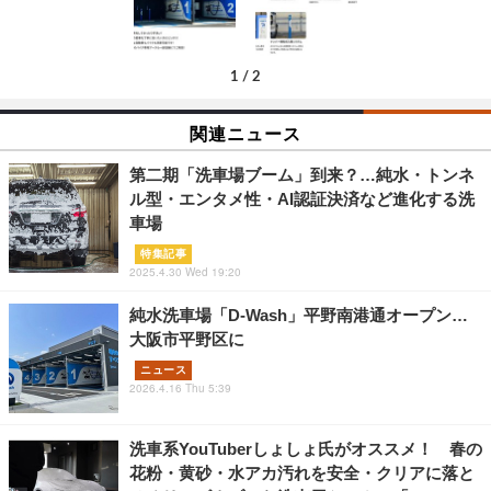
1
/
2
関連ニュース
第二期「洗車場ブーム」到来？…純水・トンネ
ル型・エンタメ性・AI認証決済など進化する洗
車場
特集記事
2025.4.30 Wed 19:20
純水洗車場「D-Wash」平野南港通オープン…
大阪市平野区に
ニュース
2026.4.16 Thu 5:39
洗車系YouTuberしょしょ氏がオススメ！ 春の
花粉・黄砂・水アカ汚れを安全・クリアに落と