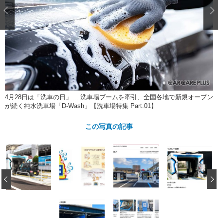
ショップレポート
愛車 File
ディテイリング
自動車豆知識
ストップ！不具合修理＆粗悪修理
ディテイリング
洗車
鈑金・塗装
鈑金・塗装
ヘッドライト磨き
コーティング
小キズ直し
防錆
特集記事
フィルム・ラッピング
ストップ 不具合修理＆粗悪修理
カーメーカー「旧車」関連プロジェ
ショップ紹介
クト
ショップレポート
プロショップ検索
レストア
コラム
4月28日は「洗車の日」… 洗車場ブームを牽引、全国各地で新規オープン
カーメーカー「旧車」関連プロジ
コラム
イベント
が続く純水洗車場「D-Wash」【洗車場特集 Part.01】
ェクト
インタビュー
イベント告知
イベントレポート
この写真の記事
‹