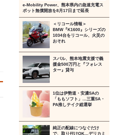
e-Mobility Power、熊本県内の急速充電ス
ポット無償開放を8月17日まで延長
＜リコール情報＞
BMW『K1600』シリーズの
1034台をリコール、火災の
おそれ
スバル、熊本地震支援で義
援金500万円と『フォレス
ター』貸与
1位は伊勢道・安濃SAの
「ももソフト」…三重SA・
PA推しテイク総選挙
純正の配線につなぐだけ
で、取り付けOK…デリカミ