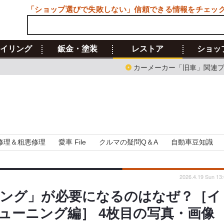
「ショップ選びで失敗しない」信頼できる情報をチェッ
イリング
鈑金・塗装
レストア
ショッ
カーメーカー「旧車」関連
修理＆粗悪修理
愛車 File
クルマの疑問Q＆A
自動車豆知識
2026.4.19 Sun 13
ング」が必要になるのはなぜ？［イ
ューニング編］ 4枚目の写真・画像