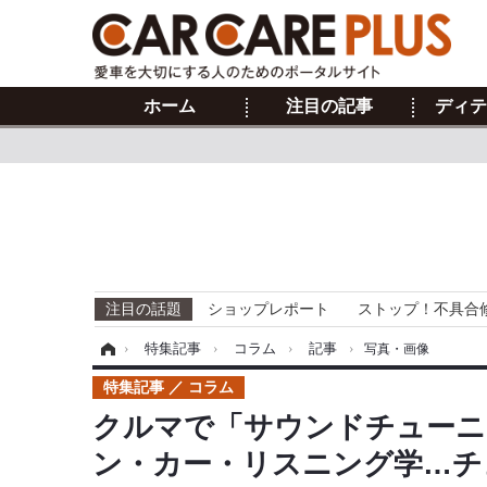
ホーム
注目の記事
ディテ
注目の話題
ショップレポート
ストップ！不具合
ホーム
›
特集記事
›
コラム
›
記事
›
写真・画像
特集記事
コラム
クルマで「サウンドチューニ
ン・カー・リスニング学…チ