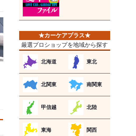
厳選プロショップを地域から探す
北海道
東北
北関東
南関東
甲信越
北陸
東海
関西