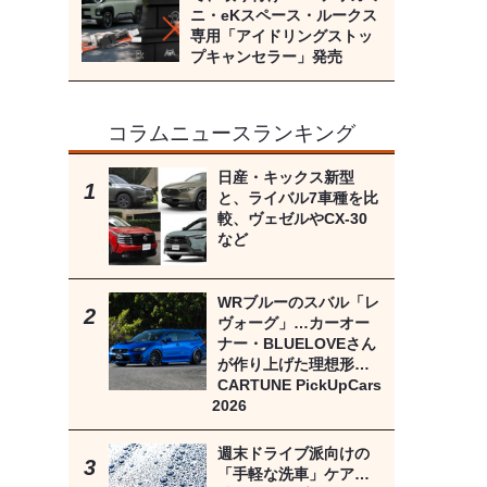
ニ・eKスペース・ルークス
専用「アイドリングストッ
プキャンセラー」発売
コラムニュースランキング
日産・キックス新型
と、ライバル7車種を比
較、ヴェゼルやCX-30
など
WRブルーのスバル「レ
ヴォーグ」…カーオー
ナー・BLUELOVEさん
が作り上げた理想形…
CARTUNE PickUpCars
2026
週末ドライブ派向けの
「手軽な洗車」ケア…