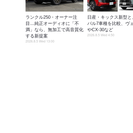
ランクル250・オーナー注
日産・キックス新型と
目…純正オーディオに「不
バル7車種を比較、ヴ
満」なら、無加工で高音質化
やCX-30など
2026.8.5 Wed 4:50
する新提案
2026.8.5 Wed 13:00