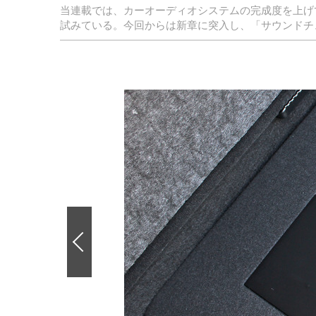
当連載では、カーオーディオシステムの完成度を上げ
試みている。今回からは新章に突入し、「サウンドチ
前
の
画
像