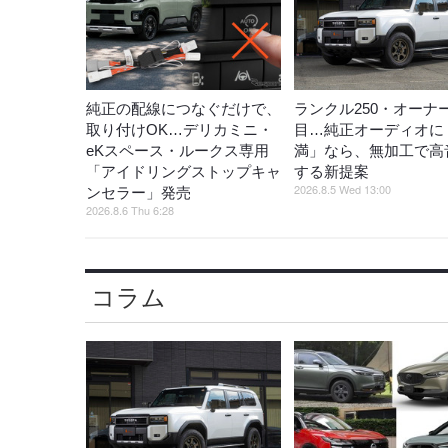
純正の配線につなぐだけで、
ランクル250・オーナ
取り付けOK…デリカミニ・
目…純正オーディオに
eKスペース・ルークス専用
満」なら、無加工で高
「アイドリングストップキャ
する新提案
2026.8.5 Wed 13:00
ンセラー」発売
2026.8.6 Thu 6:28
コラム