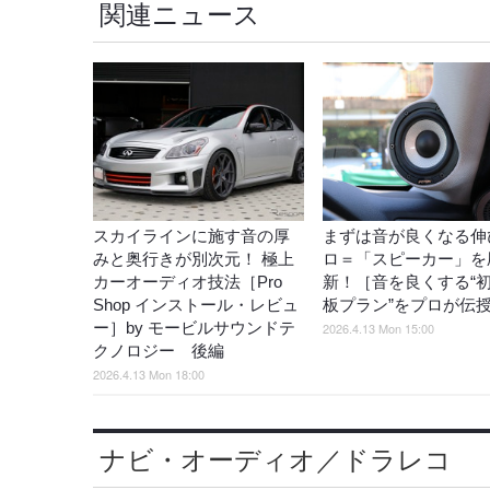
関連ニュース
スカイラインに施す音の厚
まずは音が良くなる伸
みと奥行きが別次元！ 極上
ロ＝「スピーカー」を
カーオーディオ技法［Pro
新！［音を良くする“
Shop インストール・レビュ
板プラン”をプロが伝
ー］by モービルサウンドテ
2026.4.13 Mon 15:00
クノロジー 後編
2026.4.13 Mon 18:00
ナビ・オーディオ／ドラレコ