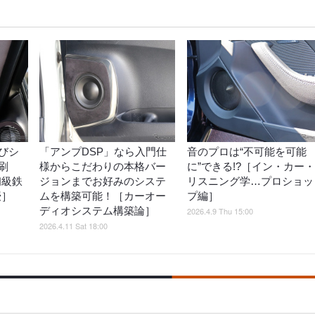
びシ
「アンプDSP」なら入門仕
音のプロは“不可能を可能
刷
様からこだわりの本格バー
に”できる!?［イン・カー・
初級鉄
ジョンまでお好みのシステ
リスニング学…プロショッ
授］
ムを構築可能！［カーオー
プ編］
ディオシステム構築論］
2026.4.9 Thu 15:00
2026.4.11 Sat 18:00