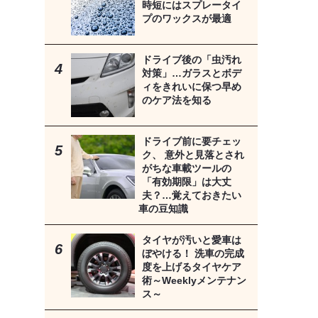
時短にはスプレータイ
プのワックスが最適
ドライブ後の「虫汚れ
対策」…ガラスとボデ
ィをきれいに保つ早め
のケア法を知る
ドライブ前に要チェッ
ク、 意外と見落とされ
がちな車載ツールの
「有効期限」は大丈
夫？…覚えておきたい
車の豆知識
タイヤが汚いと愛車は
ぼやける！ 洗車の完成
度を上げるタイヤケア
術～Weeklyメンテナン
ス～