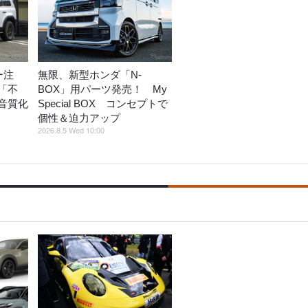
ー注
無限、新型ホンダ「N-
「不
BOX」用パーツ発売！ My
音質化
Special BOX コンセプトで
個性＆迫力アップ
2026.8.5 Wed 10:00