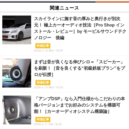
関連ニュース
スカイラインに施す音の厚みと奥行きが別次
元！ 極上カーオーディオ技法［Pro Shop イン
ストール・レビュー］by モービルサウンドテク
ノロジー 後編
特集記事
2026.4.13 Mon 18:00
まずは音が良くなる伸びシロ＝「スピーカー」
を刷新！［音を良くする“初級鉄板プラン”をプ
ロが伝授］
特集記事
2026.4.13 Mon 15:00
「アンプDSP」なら入門仕様からこだわりの本
格バージョンまでお好みのシステムを構築可
能！［カーオーディオシステム構築論］
特集記事
2026.4.11 Sat 18:00