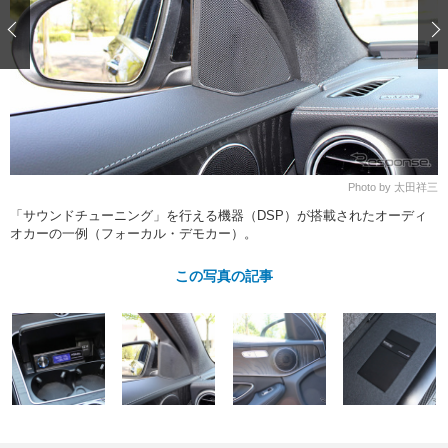
ショップレポート
愛車 File
ディテイリング
自動車豆知識
ストップ！不具合修理＆粗悪修理
ディテイリング
洗車
鈑金・塗装
鈑金・塗装
ヘッドライト磨き
コーティング
小キズ直し
防錆
特集記事
フィルム・ラッピング
ストップ 不具合修理＆粗悪修理
カーメーカー「旧車」関連プロジェ
ショップ紹介
クト
ショップレポート
プロショップ検索
レストア
Photo by 太田祥三
コラム
「サウンドチューニング」を行える機器（DSP）が搭載されたオーディ
カーメーカー「旧車」関連プロジ
コラム
イベント
オカーの一例（フォーカル・デモカー）。
ェクト
インタビュー
イベント告知
イベントレポート
この写真の記事