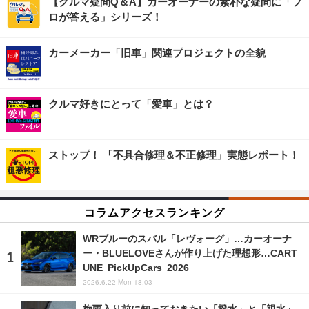
【クルマ疑問Q＆A】カーオーナーの素朴な疑問に「プ
ロが答える」シリーズ！
カーメーカー「旧車」関連プロジェクトの全貌
クルマ好きにとって「愛車」とは？
ストップ！ 「不具合修理＆不正修理」実態レポート！
コラムアクセスランキング
WRブルーのスバル「レヴォーグ」…カーオーナ
ー・BLUELOVEさんが作り上げた理想形…CART
UNE PickUpCars 2026
2026.6.22 Mon 18:03
梅雨入り前に知っておきたい「撥水」と「親水」