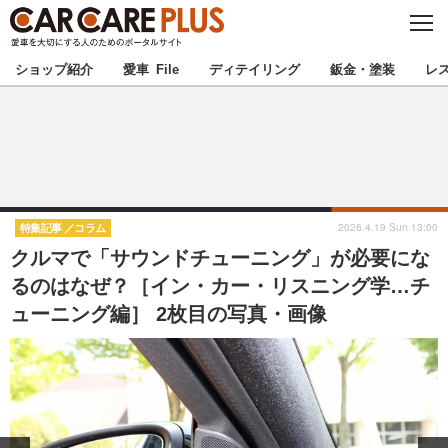
C
L
O
★カーケアプラス認定★
厳選プロショップを地域から探す
S
ショップ紹介
愛車 File
ディテイリング
鈑金・塗装
レ
E
北海道
東北
北関東
南関東
甲信越
北陸
2026.4.19 Sun 13:00
特集記事
コラム
クルマで「サウンドチューニング」が必要にな
東海
関西
るのはなぜ？［イン・カー・リスニング学…チ
ューニング編］ 2枚目の写真・画像
中国
四国
九州
沖縄
注目の記事