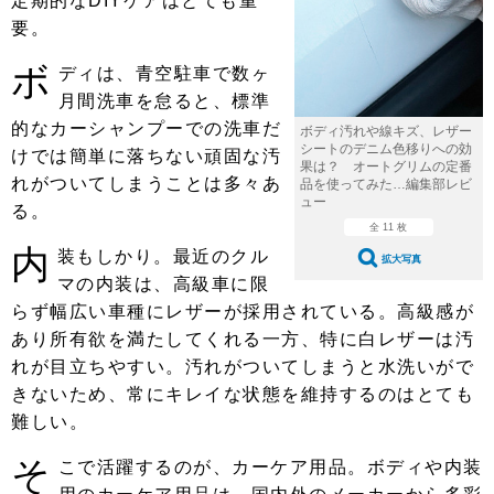
定期的なDIYケアはとても重
ショップレポート
愛車 File
ディテイリング
要。
自動車豆知識
ストップ！不具合修理＆粗悪修理
ディテイリング
洗車
鈑金・塗装
ボ
ディは、青空駐車で数ヶ
鈑金・塗装
ヘッドライト磨き
コーティング
小キズ直し
防錆
月間洗車を怠ると、標準
特集記事
的なカーシャンプーでの洗車だ
ボディ汚れや線キズ、レザー
フィルム・ラッピング
ストップ 不具合修理＆粗悪修理
カーメーカー「旧車」関連プロジェ
ショップ紹介
シートのデニム色移りへの効
けでは簡単に落ちない頑固な汚
クト
果は？ オートグリムの定番
れがついてしまうことは多々あ
品を使ってみた…編集部レビ
ショップレポート
プロショップ検索
レストア
ュー
る。
コラム
全 11 枚
カーメーカー「旧車」関連プロジ
コラム
イベント
内
装もしかり。最近のクル
ェクト
拡大写真
インタビュー
マの内装は、高級車に限
イベント告知
イベントレポート
らず幅広い車種にレザーが採用されている。高級感が
あり所有欲を満たしてくれる一方、特に白レザーは汚
れが目立ちやすい。汚れがついてしまうと水洗いがで
きないため、常にキレイな状態を維持するのはとても
難しい。
そ
こで活躍するのが、カーケア用品。ボディや内装