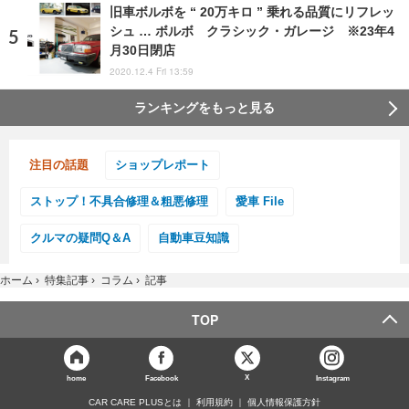
旧車ボルボを “ 20万キロ ” 乗れる品質にリフレッ
シュ … ボルボ クラシック・ガレージ ※23年4
月30日閉店
2020.12.4 Fri 13:59
ランキングをもっと見る
注目の話題
ショップレポート
ストップ！不具合修理＆粗悪修理
愛車 File
クルマの疑問Q＆A
自動車豆知識
ホーム
›
特集記事
›
コラム
›
記事
TOP
X
home
Facebook
Instagram
CAR CARE PLUSとは
利用規約
個人情報保護方針