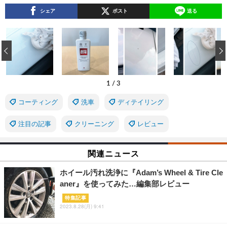
シェア
ポスト
送る
‹
1
/
3
コーティング
洗車
ディテイリング
注目の記事
クリーニング
レビュー
関連ニュース
ホイール汚れ洗浄に『Adam’s Wheel & Tire Cle
aner』を使ってみた…編集部レビュー
特集記事
2023.8.28(月) 9:41