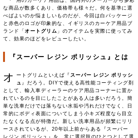
用のカーケア用品は、国内外のメーカーから多彩
な商品が数多くあり、価格帯も様々だ。何を基準に選
べばよいのか悩ましいものだが、今回は白パッケージ
と赤色のロゴが印象的な、イギリスのカーケア用品ブ
ランド「
オートグリム
」のアイテムを実際に使ってみ
て、効果のほどをレビューしたい。
『スーパー レジン ポリッシュ』とは
オ
ートグリムといえば『
スーパー レジン ポリッシ
ュ
』だろう。DIYで使える高性能コーティング剤
として、輸入車ディーラーのケア用品コーナーに置か
れているのを目にしたことがある人は多いだろう。簡
単な洗車だけでは落ちない水垢や汚れだけでなく、日
常的にボディ表面についてしまう小キズ程度なら目立
たなくなる点が特徴だ。新しい洗車用品が頻繁にリリ
ースされているが、20年以上前からある『スーパー
レジン ポリッシュ』を、常に選択肢のひとつとして選