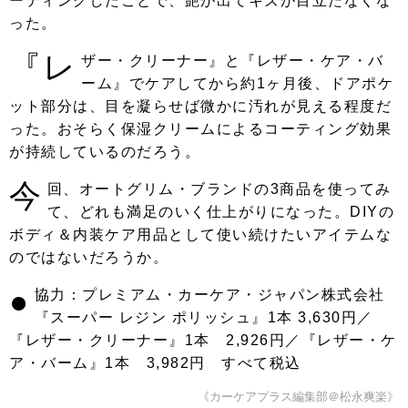
ーティングしたことで、艶が出てキズが目立たなくな
った。
『レ
ザー・クリーナー』と『レザー・ケア・バ
ーム』でケアしてから約1ヶ月後、ドアポケ
ット部分は、目を凝らせば微かに汚れが見える程度だ
った。おそらく保湿クリームによるコーティング効果
が持続しているのだろう。
今
回、オートグリム・ブランドの3商品を使ってみ
て、どれも満足のいく仕上がりになった。DIYの
ボディ＆内装ケア用品として使い続けたいアイテムな
のではないだろうか。
●
協力：プレミアム・カーケア・ジャパン株式会社
『スーパー レジン ポリッシュ』1本 3,630円／
『レザー・クリーナー』1本 2,926円／『レザー・ケ
ア・バーム』1本 3,982円 すべて税込
《カーケアプラス編集部＠松永爽楽》