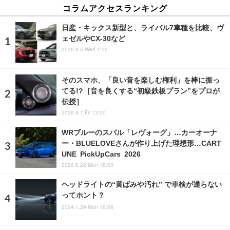
コラムアクセスランキング
日産・キックス新型と、ライバル7車種を比較、ヴ
ェゼルやCX-30など
2026.8.5 Wed 4:50
そのスマホ、「良い音を楽しむ権利」を棒に振っ
てる!?［音を良くする“初級鉄板プラン”をプロが
伝授］
2026.8.7 Fri 13:00
WRブルーのスバル「レヴォーグ」…カーオーナ
ー・BLUELOVEさんが作り上げた理想形…CART
UNE PickUpCars 2026
2026.6.22 Mon 18:03
ヘッドライトの“黄ばみや汚れ” で車検が通らない
ってホント？
2024.1.29 Mon 18:08