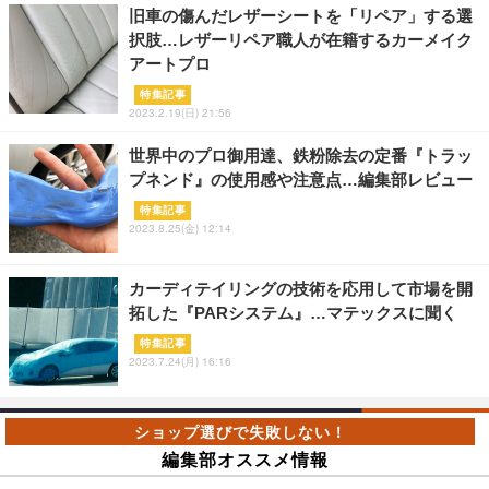
旧車の傷んだレザーシートを「リペア」する選
択肢…レザーリペア職人が在籍するカーメイク
アートプロ
特集記事
2023.2.19(日) 21:56
世界中のプロ御用達、鉄粉除去の定番『トラッ
プネンド』の使用感や注意点…編集部レビュー
特集記事
2023.8.25(金) 12:14
カーディテイリングの技術を応用して市場を開
拓した『PARシステム』…マテックスに聞く
特集記事
2023.7.24(月) 16:16
編集部オススメ情報