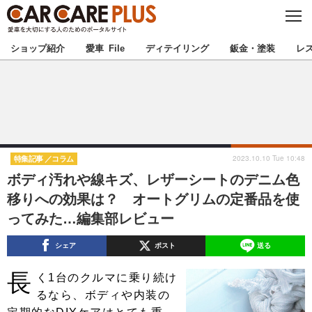
C
L
O
★カーケアプラス認定★
厳選プロショップを地域から探す
S
ショップ紹介
愛車 File
ディテイリング
鈑金・塗装
レ
E
北海道
東北
北関東
南関東
甲信越
北陸
2023.10.10 Tue 10:48
特集記事
コラム
ボディ汚れや線キズ、レザーシートのデニム色
東海
関西
移りへの効果は？ オートグリムの定番品を使
ってみた…編集部レビュー
中国
四国
シェア
ポスト
送る
九州
沖縄
長
く1台のクルマに乗り続け
注目の記事
るなら、ボディや内装の