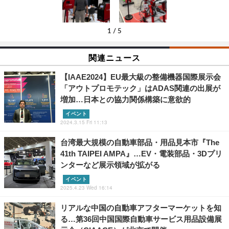
1
/
5
関連ニュース
【IAAE2024】EU最大級の整備機器国際展示会
「アウトプロモテック」はADAS関連の出展が
増加…日本との協力関係構築に意欲的
イベント
2024.3.15 Fri 11:13
台湾最大規模の自動車部品・用品見本市『The
41th TAIPEI AMPA』…EV・電装部品・3Dプリ
ンターなど展示領域が拡がる
イベント
2025.4.23 Wed 16:14
リアルな中国の自動車アフターマーケットを知
る…第36回中国国際自動車サービス用品設備展