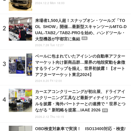
2024.12.2 Mon 18:00
来場者1,500人超！スナップオン・ツールズ「TO
OL SHOW」開催…最新型スキャンツールMTG-D
UAL-TAB2／TAB2-PROを始め、ハンドツール・
大型機器が宇都宮に集結
PR
2026.7.28 Tue 12:27
ベールに包まれていたアイシンの自動車アフター
マーケット向け新商品群…業界の地殻変動を象徴
するラインアップを揃え、世界初披露！【オート
アフターマーケット東北2024】
2024.9.20 Fri 12:00
カーエアコンクリーニングが初出展、ドライアイ
スクリーニング工具など最新ディテイリングツー
ルを披露・海外パートナーとの連携で “ 世界とつ
ながる ” 新戦略を提案…IAAE 2026
PR
2026.2.12 Thu 10:15
OBD検査対象車で実演！ ISO13400対応・検査/