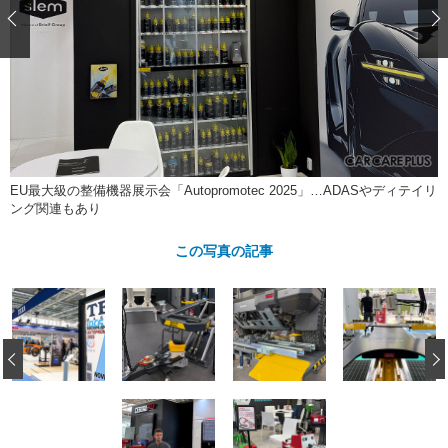
ショップレポート
愛車 File
ディテイリング
自動車豆知識
ストップ！不具合修理＆粗悪修理
ディテイリング
洗車
鈑金・塗装
鈑金・塗装
ヘッドライト磨き
コーティング
小キズ直し
防錆
特集記事
フィルム・ラッピング
ストップ 不具合修理＆粗悪修理
カーメーカー「旧車」関連プロジェ
ショップ紹介
クト
ショップレポート
プロショップ検索
レストア
コラム
EU最大級の整備機器展示会「Autopromotec 2025」…ADASやディテイリ
ング関連もあり
カーメーカー「旧車」関連プロジ
コラム
イベント
ェクト
この写真の記事
インタビュー
イベント告知
イベントレポート
‹