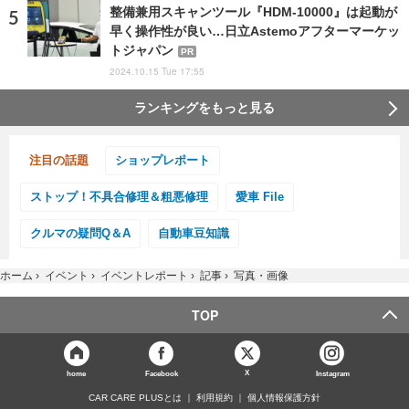
整備兼用スキャンツール『HDM-10000』は起動が
早く操作性が良い…日立Astemoアフターマーケッ
トジャパン
PR
2024.10.15 Tue 17:55
ランキングをもっと見る
注目の話題
ショップレポート
ストップ！不具合修理＆粗悪修理
愛車 File
クルマの疑問Q＆A
自動車豆知識
ホーム
›
イベント
›
イベントレポート
›
記事
›
写真・画像
TOP
X
home
Facebook
Instagram
CAR CARE PLUSとは
利用規約
個人情報保護方針