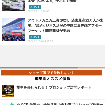
示会（CIAACE）が北京で開催
イベント
2025.2.21 Fri 23:03
アウトメカニカ上海 2024、過去最高22万人が来
場…NEVビジネス活況の中国に最先端アフター
マーケット関連商材が集結
イベント
2024.12.18 Wed 15:35
編集部オススメ情報
愛車を任せられる！ プロショップ訪問レポート
☆ CCP 厳選☆ 全国各地の自動車プロショップ検索一