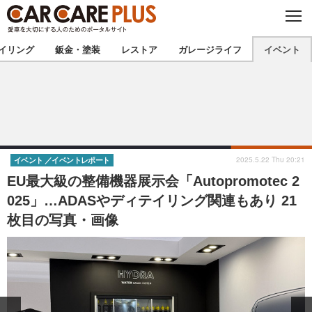
C
L
O
★カーケアプラス認定★
厳選プロショップを地域から探す
S
イリング
鈑金・塗装
レストア
ガレージライフ
イベント
E
北海道
東北
北関東
南関東
甲信越
北陸
2025.5.22 Thu 20:21
イベント
イベントレポート
EU最大級の整備機器展示会「Autopromotec 2
東海
関西
025」…ADASやディテイリング関連もあり 21
枚目の写真・画像
中国
四国
九州
沖縄
注目の記事