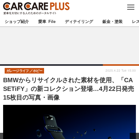
C
L
O
★カーケアプラス認定★
厳選プロショップを地域から探す
S
ショップ紹介
愛車 File
ディテイリング
鈑金・塗装
レ
E
北海道
東北
北関東
南関東
甲信越
北陸
2025.4.22 Tue 15:00
ガレージライフ
ホビー
BMWからリサイクルされた素材を使用、「CA
東海
関西
SETiFY」の新コレクション登場…4月22日発売
15枚目の写真・画像
中国
四国
九州
沖縄
注目の記事