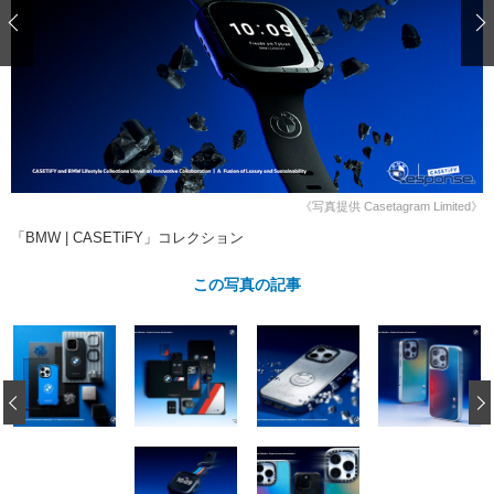
ショップレポート
愛車 File
ディテイリング
自動車豆知識
ストップ！不具合修理＆粗悪修理
ディテイリング
洗車
鈑金・塗装
鈑金・塗装
ヘッドライト磨き
コーティング
小キズ直し
防錆
特集記事
フィルム・ラッピング
ストップ 不具合修理＆粗悪修理
カーメーカー「旧車」関連プロジェ
ショップ紹介
クト
ショップレポート
プロショップ検索
レストア
《写真提供 Casetagram Limited》
コラム
「BMW | CASETiFY」コレクション
カーメーカー「旧車」関連プロジ
コラム
イベント
ェクト
インタビュー
この写真の記事
イベント告知
イベントレポート
‹