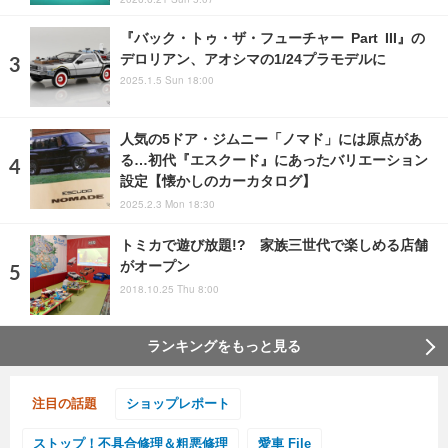
『バック・トゥ・ザ・フューチャー Part III』の
デロリアン、アオシマの1/24プラモデルに
2025.1.5 Sun 18:00
人気の5ドア・ジムニー「ノマド」には原点があ
る…初代『エスクード』にあったバリエーション
設定【懐かしのカーカタログ】
2025.2.3 Mon 18:30
トミカで遊び放題!? 家族三世代で楽しめる店舗
がオープン
2018.10.25 Thu 8:00
ランキングをもっと見る
注目の話題
ショップレポート
ストップ！不具合修理＆粗悪修理
愛車 File