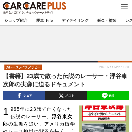
C
L
O
★カーケアプラス認定★
厳選プロショップを地域から探す
S
ショップ紹介
愛車 File
ディテイリング
鈑金・塗装
レ
E
北海道
東北
北関東
南関東
甲信越
北陸
2026.5.11 Mon 18:00
ガレージライフ
ホビー
【書籍】23歳で散った伝説のレーサー・浮谷東
東海
関西
次郎の実像に迫るドキュメント
中国
四国
シェア
ポスト
送る
1
九州
沖縄
965年に23歳で亡くなった
伝説のレーサー、
浮谷東次
注目の記事
郎
の生涯を追い、アメリカ留学
やレース挑戦の背景を描く。自