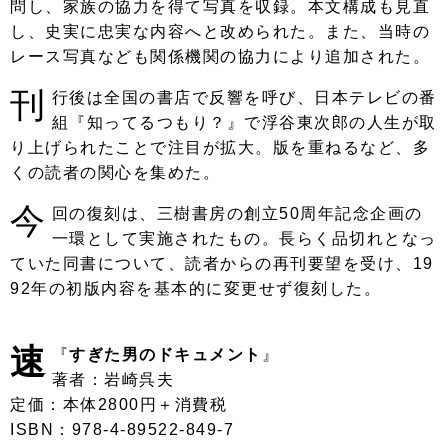
問し、家族の協力を得て写真を収録。本文構成も見直
し、史実に忠実な内容へと改められた。また、当時の
レース写真なども関係機関の協力により追加された。
刊
行後は全国の書店で反響を呼び、日本テレビの番
組『知ってるつもり？』で浮谷東次郎の人生が取
り上げられたことで注目が拡大。版を重ねるなど、多
くの読者の関心を集めた。
今
回の復刻は、三樹書房の創立50周年記念企画の
一環として実施されたもの。長らく品切れとなっ
ていた同書について、読者からの再刊要望を受け、19
92年の初版内容を基本的に変更せず復刻した。
速
『
すぎた男のドキュメント
』
著者：岩崎呉夫
定価：本体2800円＋消費税
ISBN：978-4-89522-849-7