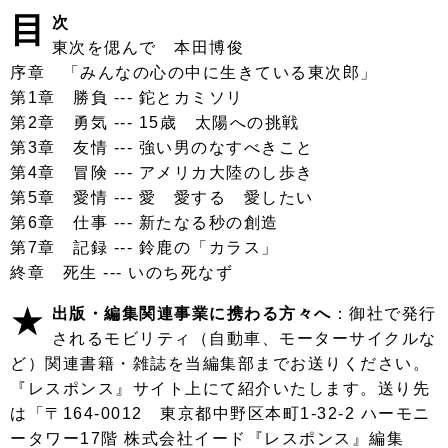
目
次
東次を偲んで 本田博俊
序章 「みんなの心の中に生きている東次郎」
第1章 勝負 --- 鉈とカミソリ
第2章 勇気 --- 15歳 太陽への挑戦
第3章 友情 --- 強い男のなすべきこと
第4章 冒険 --- アメリカ大陸のし歩き
第5章 愛情 --- 愛 愛する 愛したい
第6章 仕事 --- 新たなる秒の創造
第7章 記録 --- 鈴鹿の「カラス」
終章 死生 --- いのち死なず
★
出版・編集関連事業に携わる方々へ
：御社で発行
されるモビリティ（自動車、モーターサイクルな
ど）関連書籍・雑誌を当編集部までお送りください。
『レスポンス』サイト上にて紹介いたします。送り先
は「〒164-0012 東京都中野区本町1-32-2 ハーモニ
ータワー17階 株式会社イード『レスポンス』編集