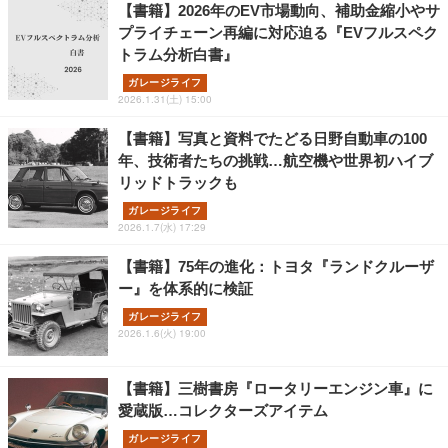
【書籍】2026年のEV市場動向、補助金縮小やサ
プライチェーン再編に対応迫る『EVフルスペク
トラム分析白書』
ガレージライフ
2026.1.31(土) 15:00
【書籍】写真と資料でたどる日野自動車の100
年、技術者たちの挑戦…航空機や世界初ハイブ
リッドトラックも
ガレージライフ
2026.1.7(水) 17:29
【書籍】75年の進化：トヨタ『ランドクルーザ
ー』を体系的に検証
ガレージライフ
2026.1.6(火) 19:00
【書籍】三樹書房『ロータリーエンジン車』に
愛蔵版…コレクターズアイテム
ガレージライフ