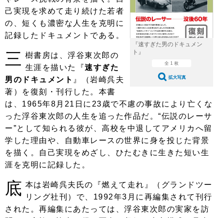
ショップレポート
愛車 File
ディテイリング
己実現を求めて走り続けた若者
自動車豆知識
ストップ！不具合修理＆粗悪修理
の、短くも濃密な人生を克明に
ディテイリング
洗車
鈑金・塗装
記録したドキュメントである。
鈑金・塗装
ヘッドライト磨き
コーティング
小キズ直し
防錆
特集記事
『速すぎた男のドキュメン
ト』
三
樹書房は、浮谷東次郎の
フィルム・ラッピング
ストップ 不具合修理＆粗悪修理
カーメーカー「旧車」関連プロジェ
全 1 枚
ショップ紹介
生涯を描いた『
速すぎた
クト
拡大写真
男のドキュメント
』（岩崎呉夫
ショップレポート
プロショップ検索
レストア
著）を復刻・刊行した。本書
コラム
は、1965年8月21日に23歳で不慮の事故により亡くな
カーメーカー「旧車」関連プロジ
コラム
イベント
ェクト
った浮谷東次郎の人生を追った作品だ。“伝説のレーサ
インタビュー
イベント告知
イベントレポート
ー”として知られる彼が、高校を中退してアメリカへ留
学した理由や、自動車レースの世界に身を投じた背景
を描く。自己実現をめざし、ひたむきに生きた短い生
涯を克明に記録した。
底
本は岩崎呉夫氏の『燃えて走れ』（グランドツー
リング社刊）で、1992年3月に再編集されて刊行
された。再編集にあたっては、浮谷東次郎の実家を訪