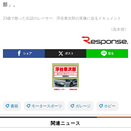
部」。
23歳で散った伝説のレーサー、浮谷東次郎の実像に迫るドキュメント
《高木啓》
シェア
ポスト
送る
書籍
モータースポーツ
ガレージ
ホビー
関連ニュース