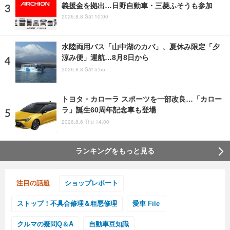
義援金を拠出…日野自動車・三菱ふそうも参加
2026.8.8 Sat 10:00
水陸両用バス「山中湖のカバ」、夏休み限定「夕
涼み便」運航…8月8日から
2026.8.8 Sat 5:55
トヨタ・カローラ スポーツを一部改良…「カロー
ラ」誕生60周年記念車も登場
2026.8.6 Thu 14:00
ランキングをもっと見る
注目の話題
ショップレポート
ストップ！不具合修理＆粗悪修理
愛車 File
クルマの疑問Q＆A
自動車豆知識