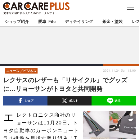
C
L
O
★カーケアプラス認定★
厳選プロショップを地域から探す
S
ショップ紹介
愛車 File
ディテイリング
鈑金・塗装
レ
E
北海道
東北
北関東
南関東
甲信越
北陸
2024.11.24 Sun 13:00
ニュース
ビジネス
レクサスのレザーも「リサイクル」でグッズ
東海
関西
に…リョーサンがトヨタと共同開発
中国
四国
シェア
ポスト
送る
エ
九州
沖縄
レクトロニクス商社のリ
ョーサンは11月20日、ト
注目の記事
ヨタ自動車のカーボンニュート
ラル推進を目指す取り組み「T