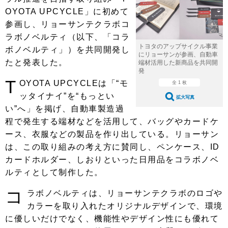
ショップレポート
愛車 File
ディテイリング
OYOTA UPCYCLE」に初めて
自動車豆知識
ストップ！不具合修理＆粗悪修理
参画し、リョーサンテクラボコ
ディテイリング
洗車
鈑金・塗装
ラボノベルティ（以下、「コラ
鈑金・塗装
ヘッドライト磨き
コーティング
小キズ直し
防錆
特集記事
トヨタのアップサイクル事業
ボノベルティ」）を共同開発し
にリョーサンが参画、自動車
たと発表した。
端材活用した新商品を共同開
フィルム・ラッピング
ストップ 不具合修理＆粗悪修理
カーメーカー「旧車」関連プロジェ
ショップ紹介
発
クト
T
OYOTA UPCYCLEは「“モ
全 1 枚
ショップレポート
プロショップ検索
レストア
ッタイナイ”を“もっとい
コラム
拡大写真
い”へ」を掲げ、自動車製造過
カーメーカー「旧車」関連プロジ
コラム
イベント
ェクト
程で発生する端材などを活用して、バッグやカードケ
インタビュー
イベント告知
イベントレポート
ース、衣服などの製品を作り出している。リョーサン
は、この取り組みの考え方に賛同し、ペンケース、ID
カードホルダー、しおりといった日用品をコラボノベ
ルティとして制作した。
コ
ラボノベルティは、リョーサンテクラボのロゴや
カラーを取り入れたオリジナルデザインで、環境
に優しいだけでなく、機能性やデザイン性にも優れて