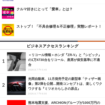
クルマ好きにとって「愛車」とは？
ストップ！ 「不具合修理＆不正修理」実態レポート！
ビジネスアクセスランキング
＜リコール情報＞ホンダ『ZR-V』と『シビック』
の1万4730台をリコール、座席が保安基準に不適
合
2026.8.7 Fri 5:45
光岡自動車、11月発売予定の新型車「ティザー画
像」第2弾を公開…開発コンセプトは、楽しくワク
ワクする『ミツオカらしさの原点』
2026.8.7 Fri 6:00
熊本地震支援、ARCHIONグループが1000万円の