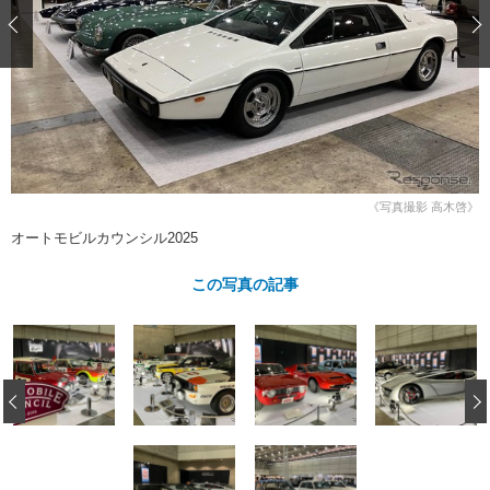
ショップレポート
愛車 File
ディテイリング
自動車豆知識
ストップ！不具合修理＆粗悪修理
ディテイリング
洗車
鈑金・塗装
鈑金・塗装
ヘッドライト磨き
コーティング
小キズ直し
防錆
特集記事
フィルム・ラッピング
ストップ 不具合修理＆粗悪修理
カーメーカー「旧車」関連プロジェ
ショップ紹介
クト
ショップレポート
プロショップ検索
レストア
《写真撮影 高木啓》
コラム
カーメーカー「旧車」関連プロジ
コラム
オートモビルカウンシル2025
イベント
ェクト
インタビュー
イベント告知
イベントレポート
この写真の記事
‹