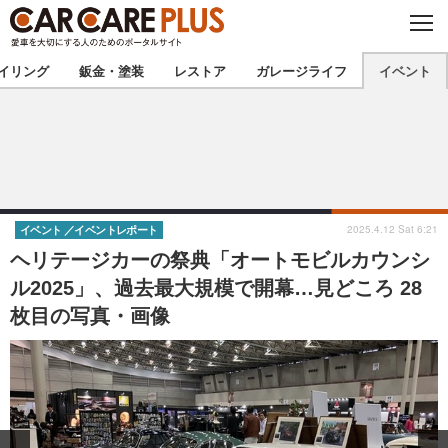
C
L
O
★カーケアプラス認定★
厳選プロショップを地域から探す
S
イリング
鈑金・塗装
レストア
ガレージライフ
イベント
E
北海道
東北
北関東
南関東
甲信越
北陸
2025.4.12 Sat 6:21
イベント
イベントレポート
ヘリテージカーの祭典「オートモビルカウンシ
東海
関西
ル2025」、過去最大規模で開幕…見どころ 28
枚目の写真・画像
中国
四国
九州
沖縄
注目の記事