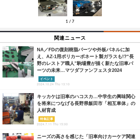
1
/
7
関連ニュース
NA／FDの復刻樹脂パーツや外板パネルに加
え、AZ-1用ポリカーボネート製ガラスも!?“長
野のレストア職人”駒場豊が描く新たな旧車パ
ーツの未来…マツダファンフェスタ2024
イベント
2024.10.24 Thu 13:10
キッカケは旧車のハコスカ…中学生の興味関心
を将来につなげる長野県飯田市「相互車体」の
人材育成
特集記事
2024.7.11 Thu 15:00
ニーズの高さを感じた「旧車向けカーケア関連