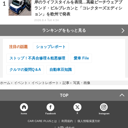
岸のライフスタイルを表現…高級ビーチウェアブ
ランド・ビルブレカンと「コレクターズエディシ
ョン」を欧州で発表
2026.8.4 Tue 4:34
ランキングをもっと見る
注目の話題
ショップレポート
ストップ！不具合修理＆粗悪修理
愛車 File
クルマの疑問Q＆A
自動車豆知識
ホーム
›
イベント
›
イベントレポート
›
記事
›
写真・画像
TOP
X
home
Facebook
Instagram
CAR CARE PLUSとは
利用規約
個人情報保護方針
お問い合わせ