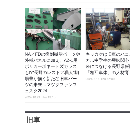
NA／FDの復刻樹脂パーツや
キッカケは旧車のハコ
外板パネルに加え、AZ-1用
カ…中学生の興味関心
ポリカーボネート製ガラス
来につなげる長野県飯
も!?“長野のレストア職人”駒
「相互車体」の人材育
場豊が描く新たな旧車パー
2024.7.11 Thu 15:00
ツの未来…マツダファンフ
ェスタ2024
2024.10.24 Thu 13:10
旧車