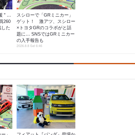
 ” …
スシローで「GRミニカー」
260
ゲット！ 激アツ、スシロー
戦した
×トヨタGRのコラボがと話
題に… SNSではGRミニカー
の入手報告も
2026.8.8 Sat 6:46
カー」
フィアット『パンダ』登場か