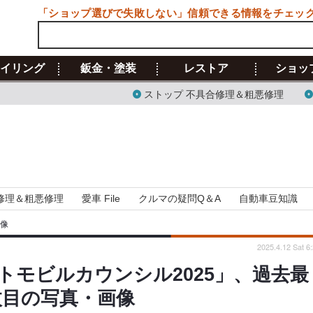
「ショップ選びで失敗しない」信頼できる情報をチェッ
イリング
鈑金・塗装
レストア
ショッ
ストップ 不具合修理＆粗悪修理
修理＆粗悪修理
愛車 File
クルマの疑問Q＆A
自動車豆知識
画像
2025.4.12 Sat 6
トモビルカウンシル2025」、過去最
枚目の写真・画像