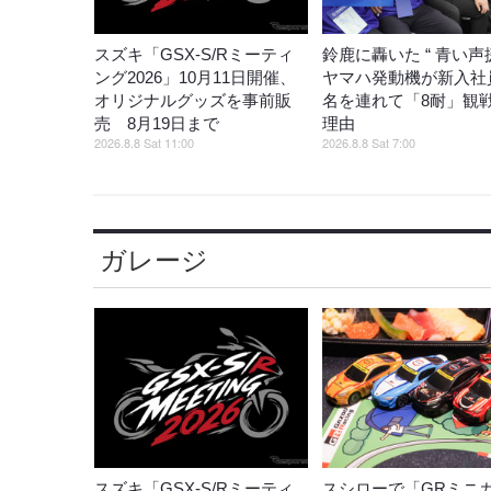
スズキ「GSX-S/Rミーティ
鈴鹿に轟いた “ 青い声援
ング2026」10月11日開催、
ヤマハ発動機が新入社員
オリジナルグッズを事前販
名を連れて「8耐」観
売 8月19日まで
理由
2026.8.8 Sat 11:00
2026.8.8 Sat 7:00
ガレージ
スズキ「GSX-S/Rミーティ
スシローで「GRミニ