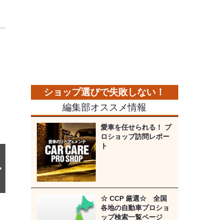
次
の
画
像
編集部オススメ情報
愛車を任せられる！ プ
ロショップ訪問レポー
ト
☆ CCP 厳選☆ 全国
各地の自動車プロショ
ップ検索一覧ページ