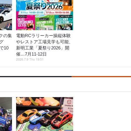
クの集
電動RCラリーカー操縦体験
グ
やレストア工場見学も可能、
で10
新明工業「夏祭り2026」開
催…7月11‐12日
2026.7.9 Thu 19:51