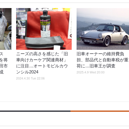
ス
ニーズの高さを感じた「旧
旧車オーナーの維持費負
を将
車向けカーケア関連商材」
担、部品代と自動車税が重
田市
に注目…オートモビルカウ
荷に…旧車王が調査
成
ンシル2024
2025.4.9 Wed 20:00
2024.4.30 Tue 22:06