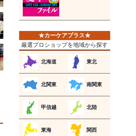
厳選プロショップを地域から探す
北海道
東北
北関東
南関東
甲信越
北陸
東海
関西