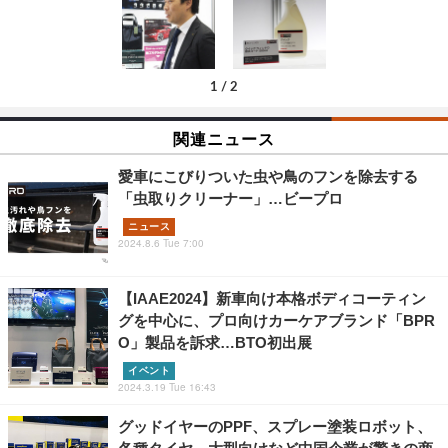
1
/
2
関連ニュース
愛車にこびりついた虫や鳥のフンを除去する
「虫取りクリーナー」…ビープロ
ニュース
2024.8.6 Tue 7:00
【IAAE2024】新車向け本格ボディコーティン
グを中心に、プロ向けカーケアブランド「BPR
O」製品を訴求…BTO初出展
イベント
2024.3.19 Tue 16:43
グッドイヤーのPPF、スプレー塗装ロボット、