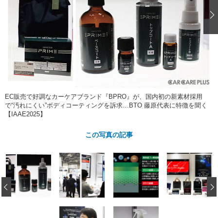
ショップレポート
愛車 File
ディテイリング
自動車豆知識
ストップ！不具合修理＆粗悪修理
ディテイリング
洗車
鈑金・塗装
鈑金・塗装
ヘッドライト磨き
コーティング
小キズ直し
防錆
特集記事
フィルム・ラッピング
ストップ 不具合修理＆粗悪修理
カーメーカー「旧車」関連プロジェ
ショップ紹介
クト
ショップレポート
プロショップ検索
レストア
コラム
EC販売で好調なカーケアブランド『BPRO』が、国内初の新素材採用
カーメーカー「旧車」関連プロジ
コラム
で“汚れにくい”ボディコーティングを訴求…BTO 藤原代表に特徴を聞く
イベント
【IAAE2025】
ェクト
インタビュー
イベント告知
イベントレポート
この写真の記事
‹