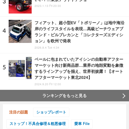
2023.1.13 Fri 20:30
フィアット、超小型EV「トポリーノ」は地中海沿
岸のライフスタイルを表現…高級ビーチウェアブ
ランド・ビルブレカンと「コレクターズエディシ
ョン」を欧州で発表
2026.8.4 Tue 4:34
ベールに包まれていたアイシンの自動車アフター
マーケット向け新商品群…業界の地殻変動を象徴
するラインアップを揃え、世界初披露！【オート
アフターマーケット東北2024】
2024.9.20 Fri 12:00
ランキングをもっと見る
注目の話題
ショップレポート
ストップ！不具合修理＆粗悪修理
愛車 File