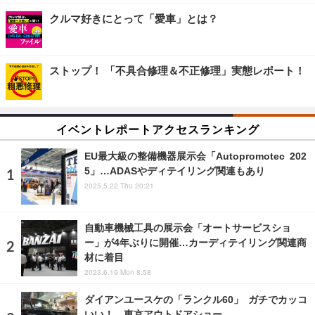
クルマ好きにとって「愛車」とは？
ストップ！ 「不具合修理＆不正修理」実態レポート！
イベントレポートアクセスランキング
EU最大級の整備機器展示会「Autopromotec 202
5」…ADASやディテイリング関連もあり
2025.5.22 Thu 20:21
自動車機械工具の展示会「オートサービスショ
ー」が4年ぶりに開催…カーディテイリング関連商
材に着目
2023.6.19 Mon 8:58
ダイアンユースケの「ランクル60」 ガチでカッコ
いい！…東京アウトドアショー