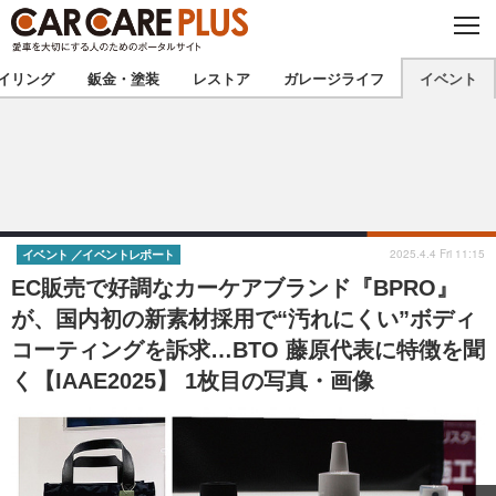
C
L
O
★カーケアプラス認定★
厳選プロショップを地域から探す
S
イリング
鈑金・塗装
レストア
ガレージライフ
イベント
E
北海道
東北
北関東
南関東
甲信越
北陸
2025.4.4 Fri 11:15
イベント
イベントレポート
EC販売で好調なカーケアブランド『BPRO』
東海
関西
が、国内初の新素材採用で“汚れにくい”ボディ
コーティングを訴求…BTO 藤原代表に特徴を聞
中国
四国
く【IAAE2025】 1枚目の写真・画像
九州
沖縄
注目の記事