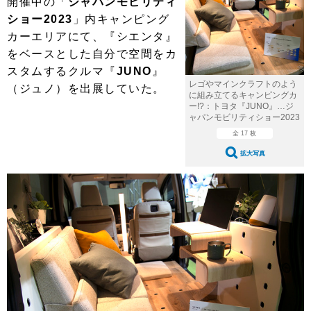
開催中の「
ジャパンモビリティ
ショップレポート
愛車 File
ディテイリング
ショー2023
」内キャンピング
自動車豆知識
ストップ！不具合修理＆粗悪修理
ディテイリング
洗車
鈑金・塗装
カーエリアにて、『シエンタ』
をベースとした自分で空間をカ
鈑金・塗装
ヘッドライト磨き
コーティング
小キズ直し
防錆
特集記事
スタムするクルマ『
JUNO
』
レゴやマインクラフトのよう
（ジュノ）を出展していた。
フィルム・ラッピング
ストップ 不具合修理＆粗悪修理
カーメーカー「旧車」関連プロジェ
ショップ紹介
に組み立てるキャンピングカ
クト
ー!?：トヨタ『JUNO』…ジ
ャパンモビリティショー2023
ショップレポート
プロショップ検索
レストア
コラム
全 17 枚
カーメーカー「旧車」関連プロジ
コラム
イベント
拡大写真
ェクト
インタビュー
イベント告知
イベントレポート