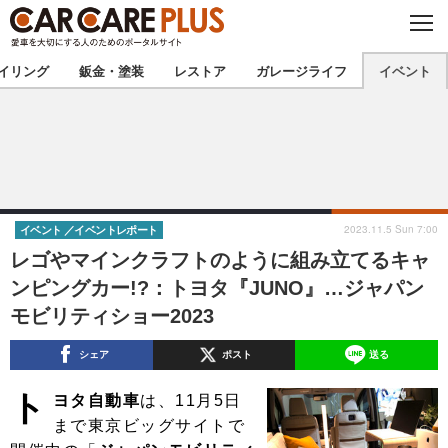
C
L
O
★カーケアプラス認定★
厳選プロショップを地域から探す
S
イリング
鈑金・塗装
レストア
ガレージライフ
イベント
E
北海道
東北
北関東
南関東
甲信越
北陸
2023.11.5 Sun 7:00
イベント
イベントレポート
レゴやマインクラフトのように組み立てるキャ
東海
関西
ンピングカー!?：トヨタ『JUNO』…ジャパン
モビリティショー2023
中国
四国
シェア
ポスト
送る
九州
沖縄
ト
ヨタ自動車
は、11月5日
注目の記事
まで東京ビッグサイトで