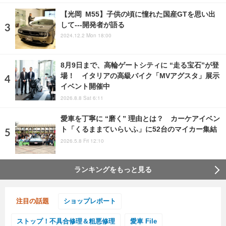
【光岡 M55】子供の頃に憧れた国産GTを思い出
して---開発者が語る
2024.12.2 Mon 18:00
8月9日まで、高輪ゲートシティに “走る宝石”が登
場！ イタリアの高級バイク「MVアグスタ」展示
イベント開催中
2026.8.8 Sat 6:11
愛車を丁寧に “磨く” 理由とは？ カーケアイベン
ト「くるままていらいふ」に52台のマイカー集結
2026.5.8 Fri 12:10
ランキングをもっと見る
注目の話題
ショップレポート
ストップ！不具合修理＆粗悪修理
愛車 File