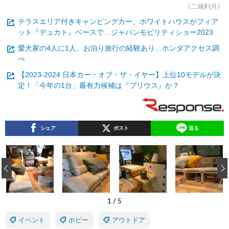
《二城利月》
テラスエリア付きキャンピングカー、ホワイトハウスがフィア
ット『デュカト』ベースで…ジャパンモビリティショー2023
愛犬家の4人に1人、お泊り旅行の経験あり…ホンダアクセス調
べ
【2023-2024 日本カー・オブ・ザ・イヤー】上位10モデルが決
定！「今年の1台」最有力候補は『プリウス』か？
シェア
ポスト
送る
‹
1
/
5
イベント
ホビー
アウトドア