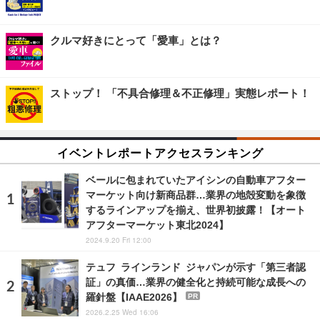
クルマ好きにとって「愛車」とは？
ストップ！ 「不具合修理＆不正修理」実態レポート！
イベントレポートアクセスランキング
ベールに包まれていたアイシンの自動車アフター
マーケット向け新商品群…業界の地殻変動を象徴
するラインアップを揃え、世界初披露！【オート
アフターマーケット東北2024】
2024.9.20 Fri 12:00
テュフ ラインランド ジャパンが示す「第三者認
証」の真価…業界の健全化と持続可能な成長への
羅針盤【IAAE2026】
PR
2026.2.25 Wed 16:06