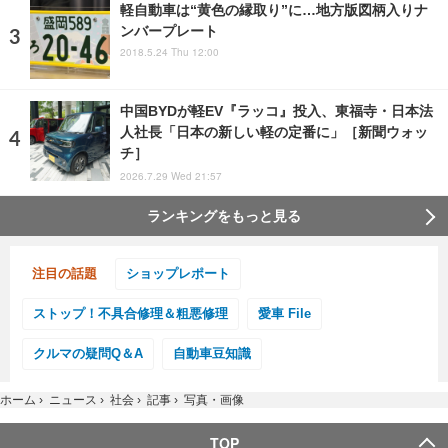
軽自動車は“黄色の縁取り”に…地方版図柄入りナ
ンバープレート
2018.5.24 Thu 12:00
中国BYDが軽EV『ラッコ』投入、東福寺・日本法
人社長「日本の新しい軽の定番に」［新聞ウォッ
チ］
2026.7.29 Wed 21:57
ランキングをもっと見る
注目の話題
ショップレポート
ストップ！不具合修理＆粗悪修理
愛車 File
クルマの疑問Q＆A
自動車豆知識
ホーム
›
ニュース
›
社会
›
記事
›
写真・画像
TOP