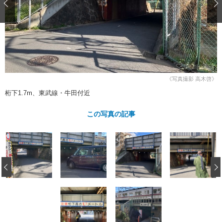
ショップレポート
愛車 File
ディテイリング
自動車豆知識
ストップ！不具合修理＆粗悪修理
ディテイリング
洗車
鈑金・塗装
鈑金・塗装
ヘッドライト磨き
コーティング
小キズ直し
防錆
特集記事
フィルム・ラッピング
ストップ 不具合修理＆粗悪修理
カーメーカー「旧車」関連プロジェ
ショップ紹介
クト
《写真撮影 高木啓》
ショップレポート
プロショップ検索
レストア
桁下1.7m、東武線・牛田付近
コラム
カーメーカー「旧車」関連プロジ
コラム
イベント
この写真の記事
ェクト
インタビュー
イベント告知
イベントレポート
‹