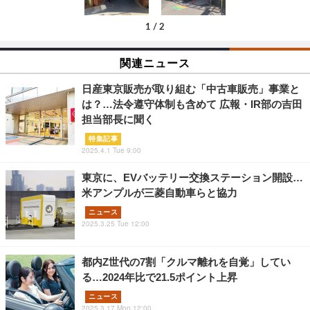
1
/
2
関連ニュース
日産東京販売が取り組む「中古車販売」事業と
は？…法令遵守体制も含めて 広報・IR部の吉田
担当部長に聞く
特集記事
2025.4.1 Tue 9:00
東京に、EVバッテリー交換ステーション開設…
米アンプルが三菱自動車らと協力
ニュース
2025.3.25 Tue 12:00
都内Z世代の7割「クルマ離れを自覚」してい
る…2024年比で21.5ポイント上昇
ニュース
2025.3.17 Mon 12:00