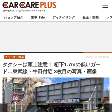
C
L
O
★カーケアプラス認定★
厳選プロショップを地域から探す
S
ショップ紹介
愛車 File
ディテイリング
鈑金・塗装
レ
E
北海道
東北
北関東
南関東
甲信越
北陸
2025.4.3 Thu 13:00
ニュース
社会
タクシーは頭上注意！ 桁下1.7mの低いガー
東海
関西
ド…東武線・牛田付近 3枚目の写真・画像
中国
四国
九州
沖縄
注目の記事