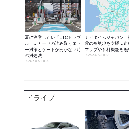
夏に注意したい「ETCトラブ
ナビタイムジャパン、
ル」…カードの読み取りエラ
震の被災地を支援…走
ー対策とゲートが開かない時
マップや有料機能を無
2026.8.8 Sat 5:52
の対処法
2026.8.8 Sat 9:00
ドライブ