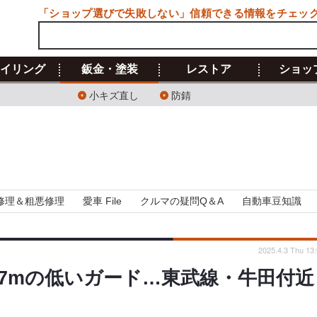
「ショップ選びで失敗しない」信頼できる情報をチェッ
イリング
鈑金・塗装
レストア
ショッ
小キズ直し
防錆
修理＆粗悪修理
愛車 File
クルマの疑問Q＆A
自動車豆知識
2025.4.3 Thu 13
.7mの低いガード…東武線・牛田付近