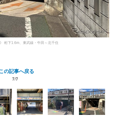
》
桁下1.6m、東武線・牛田～北千住
この記事へ戻る
7/7