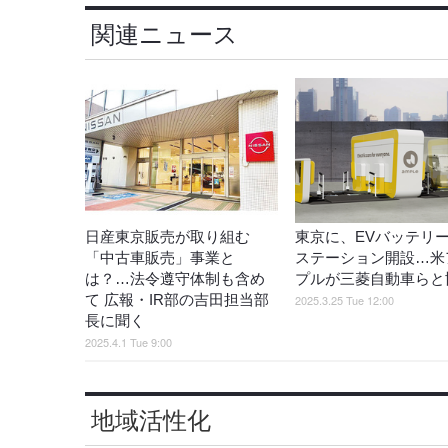
関連ニュース
日産東京販売が取り組む
東京に、EVバッテリ
「中古車販売」事業と
ステーション開設…米
は？…法令遵守体制も含め
プルが三菱自動車らと
て 広報・IR部の吉田担当部
2025.3.25 Tue 12:00
長に聞く
2025.4.1 Tue 9:00
地域活性化