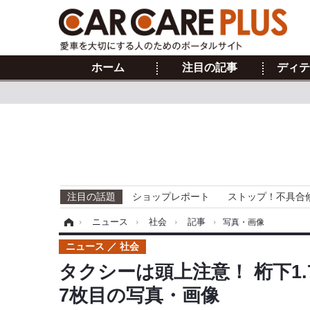
ホーム
注目の記事
ディテ
注目の話題
ショップレポート
ストップ！不具合
ホーム
›
ニュース
›
社会
›
記事
›
写真・画像
ニュース
社会
タクシーは頭上注意！ 桁下1
7枚目の写真・画像