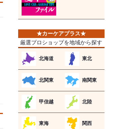
厳選プロショップを地域から探す
北海道
東北
北関東
南関東
甲信越
北陸
東海
関西