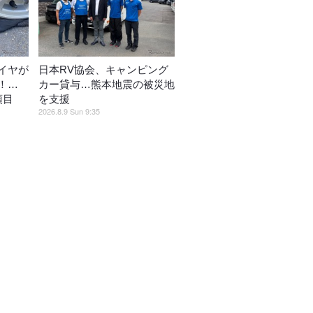
イヤが
日本RV協会、キャンピング
！…
カー貸与…熊本地震の被災地
項目
を支援
2026.8.9 Sun 9:35