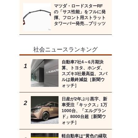
マツダ・ロードスターRF
の「サス性能」をフルに発
揮、フロント用ストラット
タワーバー発売…ブリッツ
社会ニュースランキング
自動車7社4～6月期決
算、トヨタ、ホンダ、
スズキ3社最高益、スバ
ルは最終減益［新聞ウ
ォッチ］
日産が2年ぶり黒字、新
車受注「キックス」1万
1000台、「エルグラン
ド」8000台超［新聞ウ
ォッチ］
軽自動車は“黄色の縁取