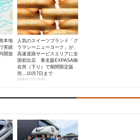
熊本地
人気のスイーツブランド「グ
行実績
ラマシーニューヨーク」が、
料開放
高速道路サービスエリアに全
国初出店 東名阪EXPASA御
在所（下り）で期間限定販
売…10月7日まで
2026.8.7 Fri 15:00