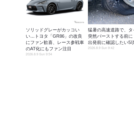
ソリッドグレーがカッコい
猛暑の高速道路で、タ
い…トヨタ「GR86」の改良
突然バーストする前に
にファン歓喜、レース参戦車
出発前に確認したい5
2026.8.9 Sun 9:42
のAT化にもファン注目
2026.8.9 Sun 9:54