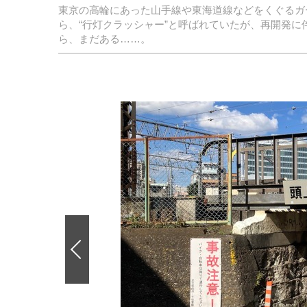
東京の高輪にあった山手線や東海道線などをくぐるガ
ら、“行灯クラッシャー”と呼ばれていたが、再開発
ら、まだある……。
前
の
画
像