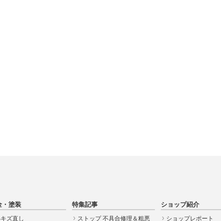
金・塗装
特集記事
ショップ紹介
小キズ直し
ストップ 不具合修理＆粗悪
ショップレポート