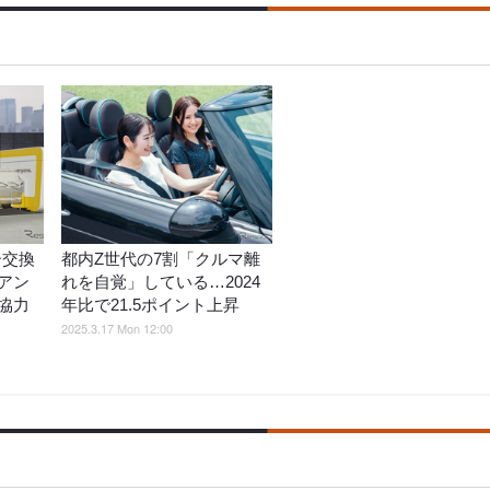
ー交換
都内Z世代の7割「クルマ離
アン
れを自覚」している…2024
協力
年比で21.5ポイント上昇
2025.3.17 Mon 12:00