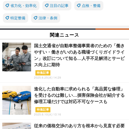
省力化・効率化
注目の記事
点検・整備
特定整備
法律・条例
関連ニュース
国土交通省が自動車整備事業者のための「働き
やすい・働きがいのある職場づくりガイドライ
ン」改訂について知る…人手不足解消とサービ
ス向上に期待
特集記事
2025.6.25(水) 14:29
進化した自動車に求められる「高品質な修理」
を受けるのは難しい…損害保険会社が紹介する
修理工場だけでは対応不可なケースも
特集記事
2025.6.10(火) 13:16
従来の価格交渉のあり方を根本から見直す必要