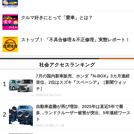
クルマ好きにとって「愛車」とは？
ストップ！ 「不具合修理＆不正修理」実態レポート！
社会アクセスランキング
7月の国内新車販売、ホンダ『N-BOX』3カ月連続
首位、2位はスズキ『スペーシア』［新聞ウォッ
チ］
2026.8.8 Sat 5:47
自動車盗難が再び増加、2025年は直近5年で最
多…ランドクルーザー被害が突出、5年連続ワース
ト
2026.3.9 Mon 11:36