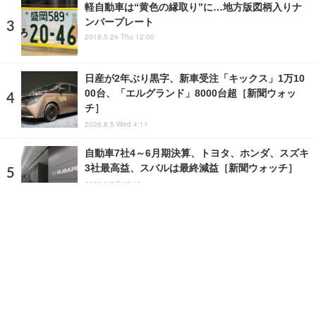
軽自動車は“黄色の縁取り”に…地方版図柄入りナ
ンバープレート
2018.5.24 Thu 12:00
日産が2年ぶり黒字、新車受注「キックス」1万10
00台、「エルグランド」8000台超［新聞ウォッ
チ］
2026.8.5 Wed 4:11
自動車7社4～6月期決算、トヨタ、ホンダ、スズキ
3社最高益、スバルは最終減益［新聞ウォッチ］
2026.8.7 Fri 5:43
ランキングをもっと見る
注目の話題
ショップレポート
ストップ！不具合修理＆粗悪修理
愛車 File