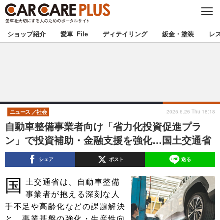
C
L
O
★カーケアプラス認定★
厳選プロショップを地域から探す
S
ショップ紹介
愛車 File
ディテイリング
鈑金・塗装
レ
E
北海道
東北
北関東
南関東
甲信越
北陸
2025.6.26 Thu 18:18
ニュース
社会
自動車整備事業者向け「省力化投資促進プラ
東海
関西
ン」で投資補助・金融支援を強化…国土交通省
中国
四国
シェア
ポスト
送る
国
九州
沖縄
土交通省は、自動車整備
事業者が抱える深刻な人
注目の記事
手不足や高齢化などの課題解決
と、事業基盤の強化・生産性向