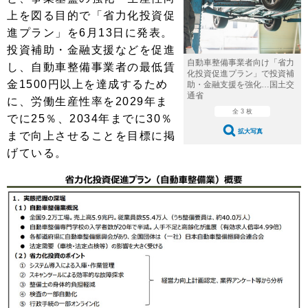
ショップレポート
愛車 File
ディテイリング
上を図る目的で「省力化投資促
自動車豆知識
ストップ！不具合修理＆粗悪修理
進プラン」を6月13日に発表。
ディテイリング
洗車
鈑金・塗装
投資補助・金融支援などを促進
鈑金・塗装
ヘッドライト磨き
コーティング
小キズ直し
防錆
特集記事
自動車整備事業者向け「省力
し、自動車整備事業者の最低賃
化投資促進プラン」で投資補
金1500円以上を達成するため
助・金融支援を強化…国土交
フィルム・ラッピング
ストップ 不具合修理＆粗悪修理
カーメーカー「旧車」関連プロジェ
ショップ紹介
通省
に、労働生産性率を2029年ま
クト
全 3 枚
でに25％、2034年までに30％
ショップレポート
プロショップ検索
レストア
コラム
拡大写真
まで向上させることを目標に掲
カーメーカー「旧車」関連プロジ
コラム
イベント
げている。
ェクト
インタビュー
イベント告知
イベントレポート