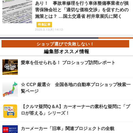
あり！ 事故車修理を行う車体整備事業者が損
害保険会社と「適切な価格交渉」を促すための
施策とは？ …国土交通省 村井章展氏に聞く
特集記事
2025.3.13(木) 14:12
編集部オススメ情報
愛車を任せられる！ プロショップ訪問レポート
☆ CCP 厳選☆ 全国各地の自動車プロショップ検索一
覧ページ
【クルマ疑問Q＆A】カーオーナーの素朴な疑問に「プ
ロが答える」シリーズ！
カーメーカー「旧車」関連プロジェクトの全貌