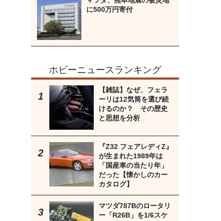
マツダ、熊本地震の被災地
に500万円寄付
ホビーニュースランキング
【雑誌】なぜ、フェラ
ーリは12気筒を選び続
けるのか？ その歴史
と思想を分析
『Z32 フェアレディZ』
が生まれた1989年は
「国産車の当たり年」
だった【懐かしのカー
カタログ】
マツダ787Bのロータリ
ー「R26B」を1/6スケ