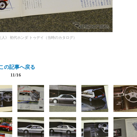
生人》
初代ホンダ トゥデイ（当時のカタログ）
この記事へ戻る
11/16