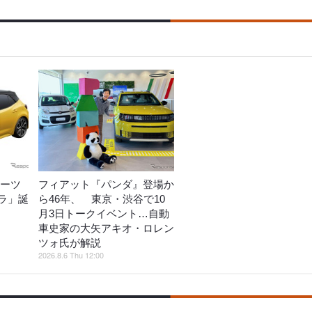
ポーツ
フィアット『パンダ』登場か
ラ」誕
ら46年、 東京・渋谷で10
月3日トークイベント…自動
車史家の大矢アキオ・ロレン
ツォ氏が解説
2026.8.6 Thu 12:00