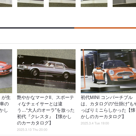
』が生
艶やかなマークII、スポーテ
初代MINI コンバーチブル
産車の
ィなチェイサーとは違
は、カタログの“仕掛け”も
かし
う…“大人のオーラ”を放った
っぱりミニらしかった【懐
初代『クレスタ』【懐かし
かしのカーカタログ】
のカーカタログ】
2025.3.4 Tue 19:00
2025.3.13 Thu 20:00