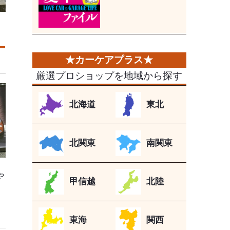
厳選プロショップを地域から探す
北海道
東北
北関東
南関東
や
甲信越
北陸
東海
関西