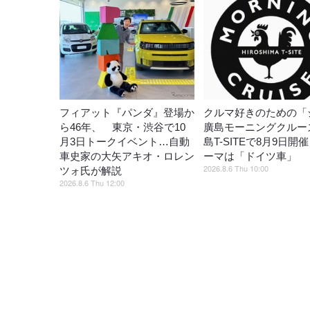
フィアット『パンダ』登場か
クルマ好きのための「
ら46年、 東京・渋谷で10
廣島モーニングクルー
月3日トークイベント…自動
島T-SITEで8月9日開
車史家の大矢アキオ・ロレン
ーマは「ドイツ車」
2026.8.6 Thu 10:00
ツォ氏が解説
2026.8.6 Thu 12:00