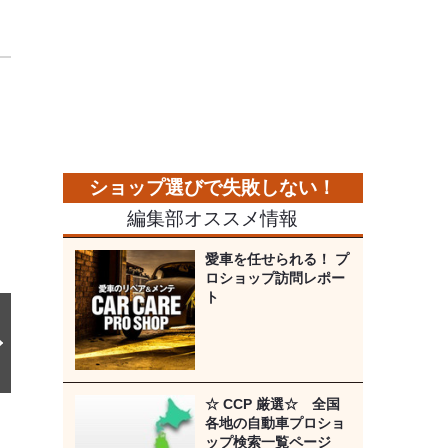
5
次
の
画
像
編集部オススメ情報
愛車を任せられる！ プ
ロショップ訪問レポー
ト
☆ CCP 厳選☆ 全国
各地の自動車プロショ
ップ検索一覧ページ