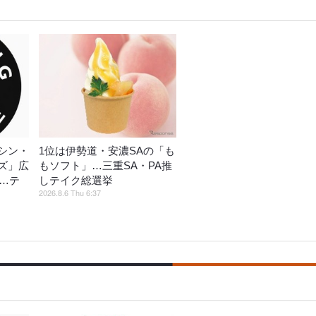
シン・
1位は伊勢道・安濃SAの「も
ズ」広
もソフト」…三重SA・PA推
催…テ
しテイク総選挙
2026.8.6 Thu 6:37