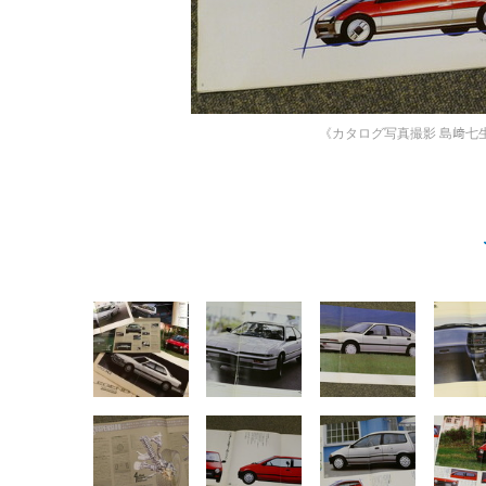
《カタログ写真撮影 島﨑七