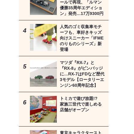
ールで再現、「ルマン
優勝35周年エディショ
ン」発売…17万9300円
人気のゴミ収集車モチ
ーフも、車好きキッズ
向けスニーカー「IFME
のりものシリーズ」新
登場
マツダ『RX-7』と
『RX-8』がピンバッジ
に…RX-7はFDなど歴代
3モデル【ロータリーエ
ンジン60周年記念】
トミカで遊び放題!?
家族三世代で楽しめる
店舗がオープン
東京キャラクタースト