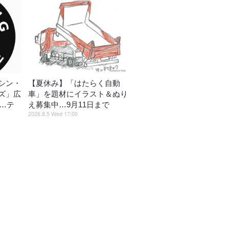
シン・
【夏休み】「はたらく自動
ズ」広
車」を題材にイラスト＆ぬり
催…テ
え募集中…9月11日まで
2026.8.5 Wed 17:00