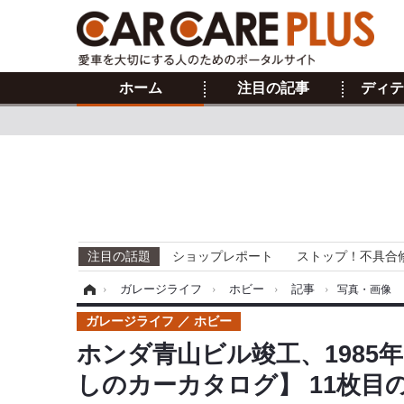
ホーム
注目の記事
ディテ
注目の話題
ショップレポート
ストップ！不具合
ホーム
›
ガレージライフ
›
ホビー
›
記事
›
写真・画像
ガレージライフ
ホビー
ホンダ青山ビル竣工、198
しのカーカタログ】 11枚目