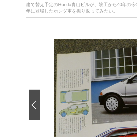
建て替え予定のHonda青山ビルが、竣工から40年の
年に登場したホンダ車を振り返ってみたい。
前
の
画
像