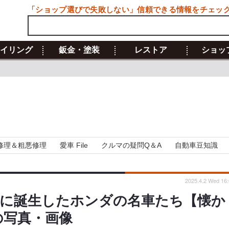
「ショップ選びで失敗しない」信頼できる情報をチェッ
イリング
鈑金・塗装
レストア
ショッ
修理＆粗悪修理
愛車 File
クルマの疑問Q＆A
自動車豆知識
2025.4.2 Wed 16:
5年に誕生したホンダの名車たち【懐か
の写真・画像