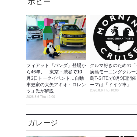
ホビー
フィアット『パンダ』登場か
クルマ好きのための「
ら46年、 東京・渋谷で10
廣島モーニングクルー
月3日トークイベント…自動
島T-SITEで8月9日開
車史家の大矢アキオ・ロレン
ーマは「ドイツ車」
2026.8.6 Thu 10:00
ツォ氏が解説
2026.8.6 Thu 12:00
ガレージ