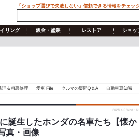
「ショップ選びで失敗しない」信頼できる情報をチェッ
イリング
鈑金・塗装
レストア
ショッ
修理＆粗悪修理
愛車 File
クルマの疑問Q＆A
自動車豆知識
2025.4.2 Wed 16:
5年に誕生したホンダの名車たち【懐か
写真・画像