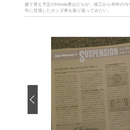
建て替え予定のHonda青山ビルが、竣工から40年の
年に登場したホンダ車を振り返ってみたい。
前
の
画
像