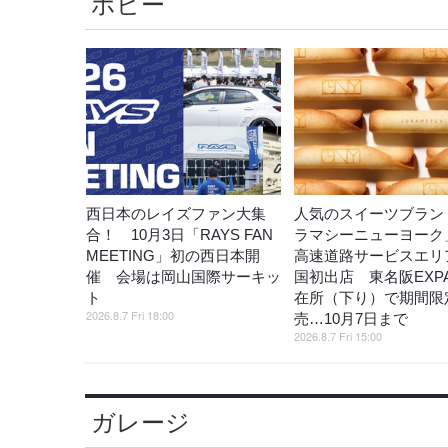
ホビー
西日本のレイズファン大集
人気のスイーツブラン
合！ 10月3日「RAYS FAN
ラマシーニューヨーク
MEETING」初の西日本開
高速道路サービスエリ
催 会場は岡山国際サーキッ
国初出店 東名阪EXP
ト
在所（下り）で期間限
2026.8.7 Fri 18:00
売…10月7日まで
2026.8.7 Fri 15:00
ガレージ