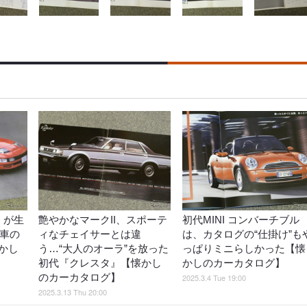
』が生
艶やかなマークII、スポーテ
初代MINI コンバーチブル
産車の
ィなチェイサーとは違
は、カタログの“仕掛け”も
かし
う…“大人のオーラ”を放った
っぱりミニらしかった【懐
初代『クレスタ』【懐かし
かしのカーカタログ】
のカーカタログ】
2025.3.4 Tue 19:00
2025.3.13 Thu 20:00