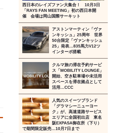
西日本のレイズファン大集合！ 10月3日
「RAYS FAN MEETING」初の西日本開
催 会場は岡山国際サーキット
アストンマーティン「ヴァ
ンキッシュ」25周年 世界
50台限定「ヴァンキッシュ
25」発表…835馬力V12ツ
インターボ搭載
クルマ旅の滞在予約サービ
ス「MOBILITY LOUNGE」
開始、空き駐車場や未活用
スペースを滞在拠点として
活用…CCC
人気のスイーツブランド
「グラマシーニューヨー
ク」が、高速道路サービス
エリアに全国初出店 東名
阪EXPASA御在所（下り）
で期間限定販売…10月7日まで