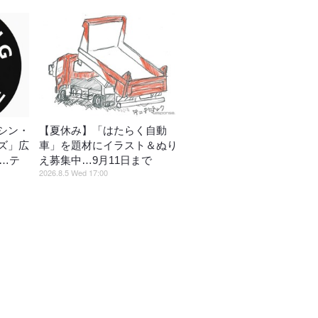
シン・
【夏休み】「はたらく自動
ズ」広
車」を題材にイラスト＆ぬり
催…テ
え募集中…9月11日まで
2026.8.5 Wed 17:00