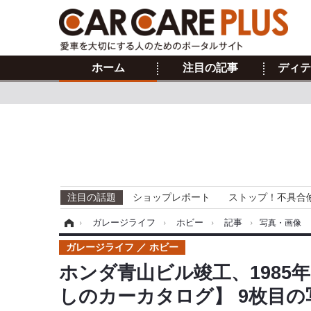
ホーム
注目の記事
ディテ
注目の話題
ショップレポート
ストップ！不具合
ホーム
›
ガレージライフ
›
ホビー
›
記事
›
写真・画像
ガレージライフ
ホビー
ホンダ青山ビル竣工、198
しのカーカタログ】 9枚目の