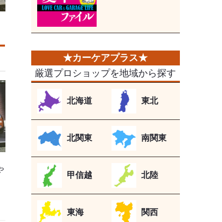
厳選プロショップを地域から探す
北海道
東北
北関東
南関東
や
甲信越
北陸
東海
関西