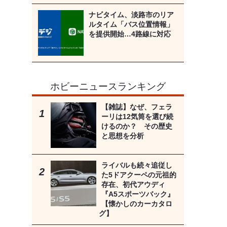
ナビタイム、淡路市のリア
ルタイム「バス位置情報」
を提供開始…4路線に対応
ホビーニュースランキング
【雑誌】なぜ、フェラ
ーリは12気筒を選び続
けるのか？ その歴史
と思想を分析
ライバルも続々追従し
た5ドアクーペの元祖的
存在、初代アウディ
『A5スポーツバック』
【懐かしのカーカタロ
グ】