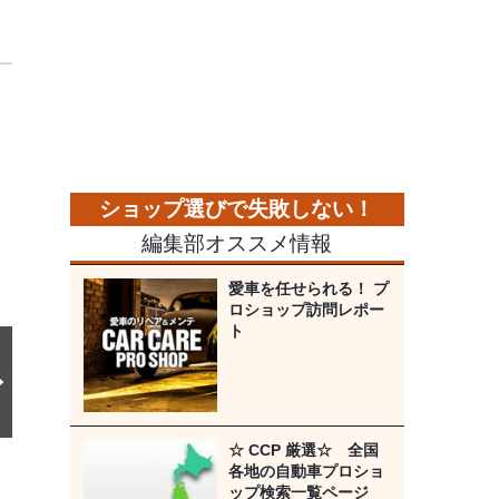
5
次
の
画
像
編集部オススメ情報
愛車を任せられる！ プ
ロショップ訪問レポー
ト
☆ CCP 厳選☆ 全国
各地の自動車プロショ
ップ検索一覧ページ