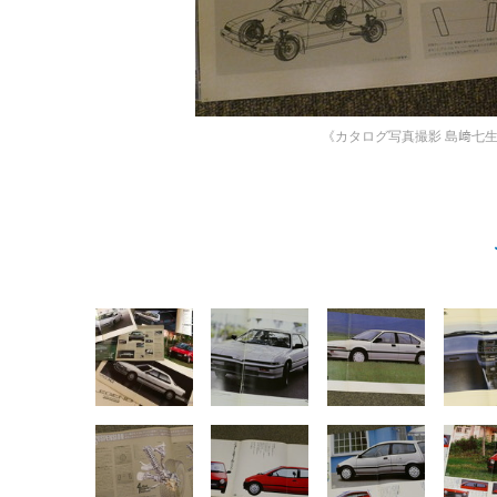
《カタログ写真撮影 島﨑七