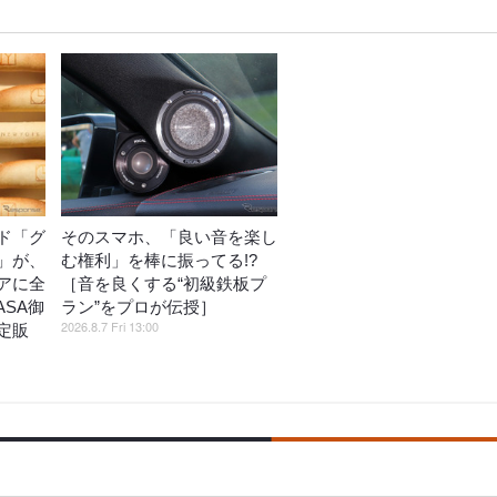
ド「グ
そのスマホ、「良い音を楽し
」が、
む権利」を棒に振ってる!?
アに全
［音を良くする“初級鉄板プ
ASA御
ラン”をプロが伝授］
2026.8.7 Fri 13:00
定販