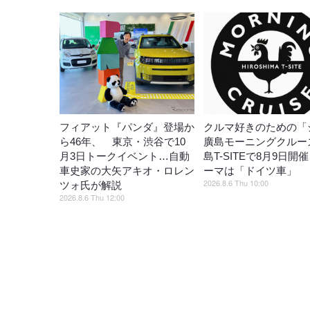
フィアット『パンダ』登場か
クルマ好きのための「
ら46年、 東京・渋谷で10
廣島モーニングクルー
月3日トークイベント…自動
島T-SITEで8月9日開
車史家の大矢アキオ・ロレン
ーマは「ドイツ車」
2026.8.6 Thu 10:00
ツォ氏が解説
2026.8.6 Thu 12:00