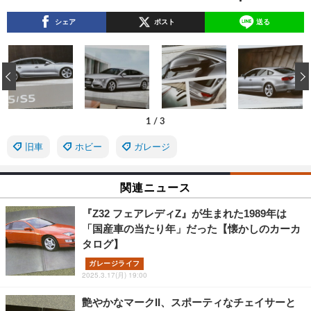
シェア
ポスト
送る
‹
1
/
3
旧車
ホビー
ガレージ
関連ニュース
『Z32 フェアレディZ』が生まれた1989年は
「国産車の当たり年」だった【懐かしのカーカ
タログ】
ガレージライフ
2025.3.17(月) 19:00
艶やかなマークII、スポーティなチェイサーと