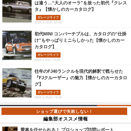
は違う…“大人のオーラ”を放った初代『クレス
タ』【懐かしのカーカタログ】
ガレージライフ
2025.3.13(木) 20:00
初代MINI コンバーチブルは、カタログの“仕掛
け”もやっぱりミニらしかった【懐かしのカー
カタログ】
ガレージライフ
2025.3.4(火) 19:00
往年のFJ40ランクルを現代的解釈で甦らせた
『FJクルーザー』の魅力【懐かしのカーカタロ
グ】
ガレージライフ
2025.2.25(火) 18:00
編集部オススメ情報
愛車を任せられる！ プロショップ訪問レポート