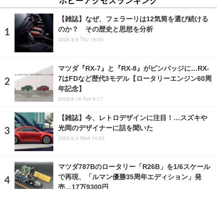
ホビーアクセスランキング
【雑誌】なぜ、フェラーリは12気筒を選び続ける
のか？ その歴史と思想を分析
2026.8.6 Thu 19:00
マツダ『RX-7』と『RX-8』がピンバッジに…RX-
7はFDなど歴代3モデル【ロータリーエンジン60周
年記念】
2026.6.16 Tue 9:17
【雑誌】今、レトロデザインに注目！…スズキや
光岡のデザイナーに話を聞いた
2025.6.4 Wed 14:00
マツダ787Bのロータリー「R26B」を1/6スケール
で再現、「ルマン優勝35周年エディション」発
売…17万9300円
2026.6.20 Sat 19:00