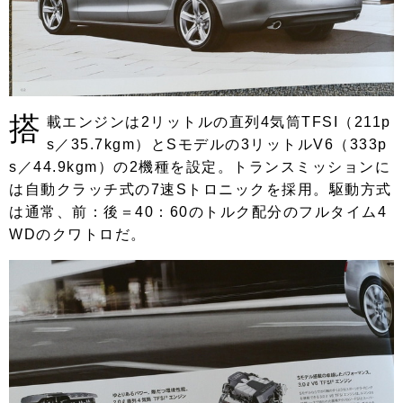
搭
載エンジンは2リットルの直列4気筒TFSI（211p
s／35.7kgm）とSモデルの3リットルV6（333p
s／44.9kgm）の2機種を設定。トランスミッションに
は自動クラッチ式の7速Sトロニックを採用。駆動方式
は通常、前：後＝40：60のトルク配分のフルタイム4
WDのクワトロだ。