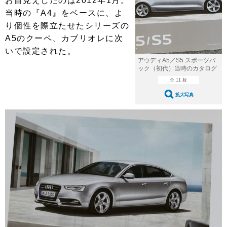
お目見えしたのは2012年1月。
ショップレポート
愛車 File
ディテイリング
当時の『A4』をベースに、よ
自動車豆知識
ストップ！不具合修理＆粗悪修理
ディテイリング
洗車
り個性を際立たせたシリーズの
鈑金・塗装
A5のクーペ、カブリオレに次
鈑金・塗装
ヘッドライト磨き
コーティング
小キズ直し
防錆
特集記事
いで設定された。
アウディA5／S5 スポーツバ
フィルム・ラッピング
ストップ 不具合修理＆粗悪修理
カーメーカー「旧車」関連プロジェ
ショップ紹介
ック（初代）当時のカタログ
クト
全 11 枚
ショップレポート
プロショップ検索
レストア
拡大写真
コラム
カーメーカー「旧車」関連プロジ
コラム
イベント
ェクト
インタビュー
イベント告知
イベントレポート