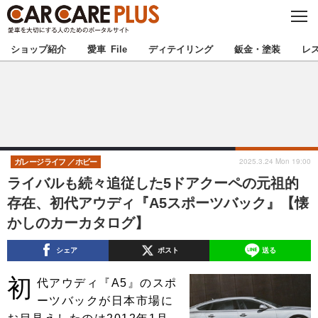
C
L
O
★カーケアプラス認定★
厳選プロショップを地域から探す
S
ショップ紹介
愛車 File
ディテイリング
鈑金・塗装
レ
E
北海道
東北
北関東
南関東
甲信越
北陸
2025.3.24 Mon 19:00
ガレージライフ
ホビー
ライバルも続々追従した5ドアクーペの元祖的
東海
関西
存在、初代アウディ『A5スポーツバック』【懐
かしのカーカタログ】
中国
四国
シェア
ポスト
送る
九州
沖縄
初
代アウディ『A5』のスポ
注目の記事
ーツバックが日本市場に