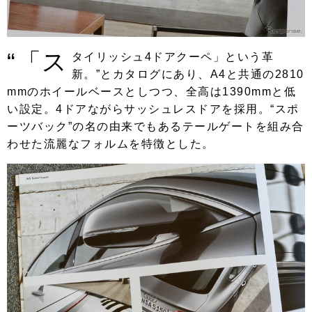
“「ス
タイリッシュ4ドアクーペ」という革
新。”とカタログにあり、A4と共通の2810
mmのホイールベースとしつつ、全高は1390mmと低
い設定。4ドアながらサッシュレスドアを採用。“スポ
ーツバック”の名の由来でもあるテールゲートを組み合
わせた流麗なフォルムを特徴とした。