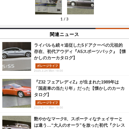
1
/
3
関連ニュース
ライバルも続々追従した5ドアクーペの元祖的
存在、初代アウディ『A5スポーツバック』【懐
かしのカーカタログ】
ガレージライフ
2025.3.24 Mon 19:00
『Z32 フェアレディZ』が生まれた1989年は
「国産車の当たり年」だった【懐かしのカーカ
タログ】
ガレージライフ
2025.3.17 Mon 19:00
艶やかなマークII、スポーティなチェイサーと
は違う…“大人のオーラ”を放った初代『クレス