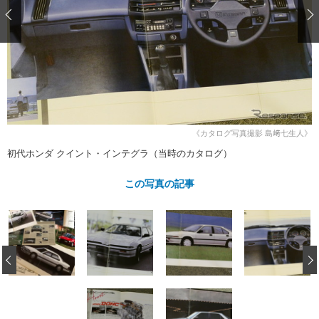
ショップレポート
愛車 File
ディテイリング
自動車豆知識
ストップ！不具合修理＆粗悪修理
ディテイリング
洗車
鈑金・塗装
鈑金・塗装
ヘッドライト磨き
コーティング
小キズ直し
防錆
特集記事
フィルム・ラッピング
ストップ 不具合修理＆粗悪修理
カーメーカー「旧車」関連プロジェ
ショップ紹介
クト
ショップレポート
プロショップ検索
レストア
《カタログ写真撮影 島﨑七生人》
コラム
初代ホンダ クイント・インテグラ（当時のカタログ）
カーメーカー「旧車」関連プロジ
コラム
イベント
ェクト
インタビュー
この写真の記事
イベント告知
イベントレポート
‹