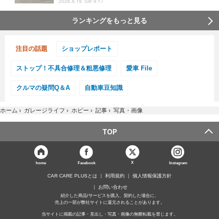
2026.6.16 Tue 9:17
ランキングをもっと見る
注目の話題
ショップレポート
ストップ！不具合修理＆粗悪修理
愛車 File
クルマの疑問Q＆A
自動車豆知識
ホーム
›
ガレージライフ
›
ホビー
›
記事
›
写真・画像
TOP
X
home
Facebook
Instagram
CAR CARE PLUSとは
利用規約
個人情報保護方針
お問い合わせ
紹介した商品/サービスを購入、契約した場合に、
売上の一部が弊社サイトに還元されることがあります。
当サイトに掲載の記事・見出し・写真・画像の無断転載を禁じます。