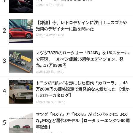
2026.8.6 Thu 19:00
【雑誌】今、レトロデザインに注目！…スズキや
光岡のデザイナーに話を聞いた
2025.6.4 Wed 14:00
マツダ787Bのロータリー「R26B」を1/6スケール
で再現、「ルマン優勝35周年エディション」発
売…17万9300円
2026.6.20 Sat 19:00
トヨタの“願い”を形にした初代『カローラ』…43
万2000円の価格設定で爆発的な人気だった 【懐か
しのカーカタログ】
2026.7.26 Sun 19:00
マツダ『RX-7』と『RX-8』がピンバッジに…RX-
7はFDなど歴代3モデル【ロータリーエンジン60周
年記念】