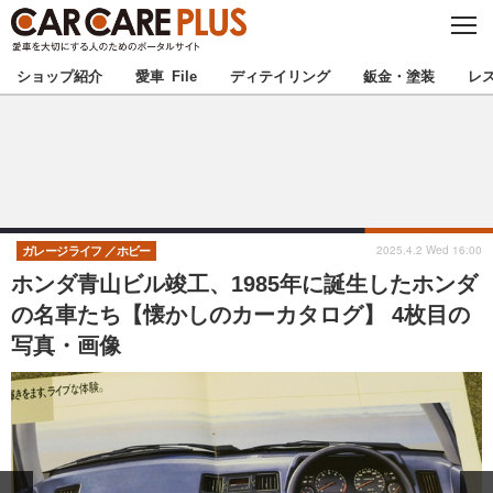
C
L
O
★カーケアプラス認定★
厳選プロショップを地域から探す
S
ショップ紹介
愛車 File
ディテイリング
鈑金・塗装
レ
E
北海道
東北
北関東
南関東
甲信越
北陸
2025.4.2 Wed 16:00
ガレージライフ
ホビー
ホンダ青山ビル竣工、1985年に誕生したホンダ
東海
関西
の名車たち【懐かしのカーカタログ】 4枚目の
写真・画像
中国
四国
九州
沖縄
注目の記事