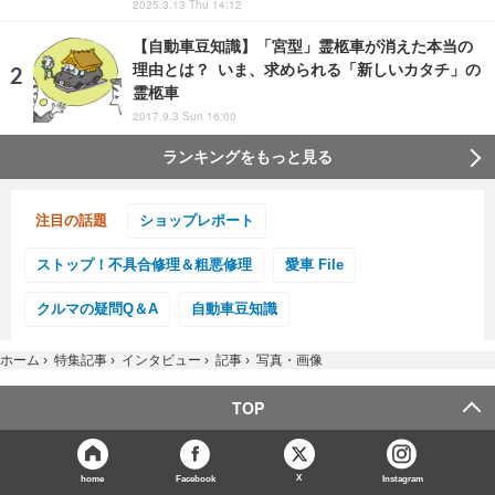
2025.3.13 Thu 14:12
【自動車豆知識】「宮型」霊柩車が消えた本当の
理由とは？ いま、求められる「新しいカタチ」の
霊柩車
2017.9.3 Sun 16:00
ランキングをもっと見る
注目の話題
ショップレポート
ストップ！不具合修理＆粗悪修理
愛車 File
クルマの疑問Q＆A
自動車豆知識
ホーム
›
特集記事
›
インタビュー
›
記事
›
写真・画像
TOP
X
home
Facebook
Instagram