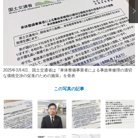
ショップレポート
愛車 File
ディテイリング
自動車豆知識
ストップ！不具合修理＆粗悪修理
ディテイリング
洗車
鈑金・塗装
鈑金・塗装
ヘッドライト磨き
コーティング
小キズ直し
防錆
特集記事
フィルム・ラッピング
ストップ 不具合修理＆粗悪修理
カーメーカー「旧車」関連プロジェ
ショップ紹介
クト
ショップレポート
プロショップ検索
レストア
コラム
カーメーカー「旧車」関連プロジ
コラム
イベント
2025年3月4日、国土交通省は『車体整備事業者による事故車修理の適切
ェクト
な価格交渉の促進のための施策』を発表
インタビュー
イベント告知
イベントレポート
この写真の記事