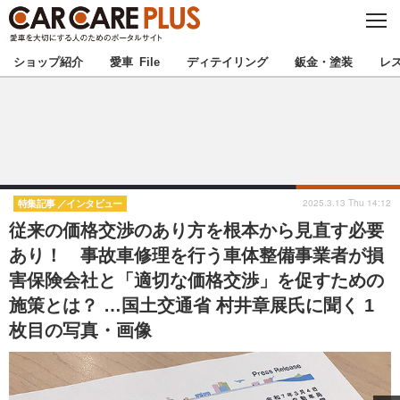
C
L
O
★カーケアプラス認定★
厳選プロショップを地域から探す
S
ショップ紹介
愛車 File
ディテイリング
鈑金・塗装
レ
E
北海道
東北
北関東
南関東
甲信越
北陸
2025.3.13 Thu 14:12
特集記事
インタビュー
従来の価格交渉のあり方を根本から見直す必要
東海
関西
あり！ 事故車修理を行う車体整備事業者が損
害保険会社と「適切な価格交渉」を促すための
中国
四国
施策とは？ …国土交通省 村井章展氏に聞く 1
九州
沖縄
枚目の写真・画像
注目の記事