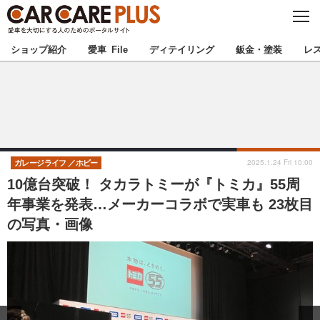
C
L
O
★カーケアプラス認定★
厳選プロショップを地域から探す
S
ショップ紹介
愛車 File
ディテイリング
鈑金・塗装
レ
E
北海道
東北
北関東
南関東
甲信越
北陸
2025.1.24 Fri 10:00
ガレージライフ
ホビー
10億台突破！ タカラトミーが『トミカ』55周
東海
関西
年事業を発表…メーカーコラボで実車も 23枚目
の写真・画像
中国
四国
九州
沖縄
注目の記事