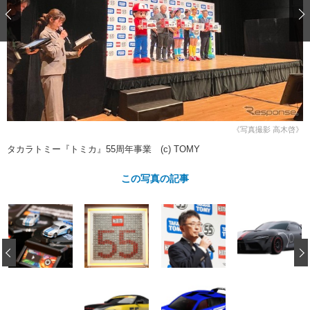
ショップレポート
愛車 File
ディテイリング
自動車豆知識
ストップ！不具合修理＆粗悪修理
ディテイリング
洗車
鈑金・塗装
鈑金・塗装
ヘッドライト磨き
コーティング
小キズ直し
防錆
特集記事
フィルム・ラッピング
ストップ 不具合修理＆粗悪修理
カーメーカー「旧車」関連プロジェ
ショップ紹介
クト
ショップレポート
プロショップ検索
レストア
《写真撮影 高木啓》
コラム
タカラトミー『トミカ』55周年事業 (c) TOMY
カーメーカー「旧車」関連プロジ
コラム
イベント
ェクト
インタビュー
この写真の記事
イベント告知
イベントレポート
‹