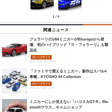
1
/
4
関連ニュース
フェラーリの1/64ミニカーがBburagoから登
場、初のハイブリッド『ラ・フェラーリ』も製
品化
ガレージライフ
2024.12.29 Sun 18:00
「ファミマで買えるミニカー」新作はスバル4
車種…KYOSHO 64 Collection
ガレージライフ
2024.12.7 Sat 13:00
ミニカーにしか見えない「ハコスカGT-R」Blu
etoothマウス…キャムショップ