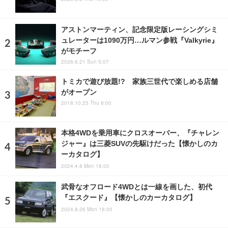
アストンマーティン、記念限定版レーシングシミ
ュレーターは1090万円…ルマン参戦『Valkyrie』
がモチーフ
2026.6.21 Sun 5:07
トミカで遊び放題!? 家族三世代で楽しめる店舗
がオープン
2018.10.25 Thu 8:00
本格4WDを乗用車にクロスオーバー、『チャレン
ジャー』は三菱SUVの先駆けだった【懐かしのカ
ーカタログ】
2024.4.8 Mon 18:00
武骨なオフロード4WDとは一線を画した、初代
『エスクード』【懐かしのカーカタログ】
2024.8.26 Mon 18:00