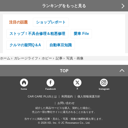
ランキングをもっと見る
注目の話題
ショップレポート
ストップ！不具合修理＆粗悪修理
愛車 File
クルマの疑問Q＆A
自動車豆知識
ホーム
›
ガレージライフ
›
ホビー
›
記事
›
写真・画像
TOP
X
home
Facebook
Instagram
CAR CARE PLUSとは
利用規約
個人情報保護方針
お問い合わせ
紹介した商品/サービスを購入、契約した場合に、
売上の一部が弊社サイトに還元されることがあります。
当サイトに掲載の記事・見出し・写真・画像の無断転載を禁じます。
© 2026 IID, Inc. © JC Resonance Co., Ltd.