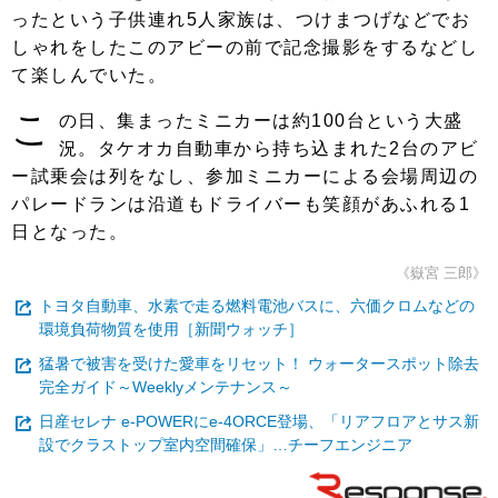
ったという子供連れ5人家族は、つけまつげなどでお
しゃれをしたこのアビーの前で記念撮影をするなどし
て楽しんでいた。
こ
の日、集まったミニカーは約100台という大盛
況。タケオカ自動車から持ち込まれた2台のアビ
ー試乗会は列をなし、参加ミニカーによる会場周辺の
パレードランは沿道もドライバーも笑顔があふれる1
日となった。
《嶽宮 三郎》
トヨタ自動車、水素で走る燃料電池バスに、六価クロムなどの
環境負荷物質を使用［新聞ウォッチ］
猛暑で被害を受けた愛車をリセット！ ウォータースポット除去
完全ガイド～Weeklyメンテナンス～
日産セレナ e-POWERにe-4ORCE登場、「リアフロアとサス新
設でクラストップ室内空間確保」…チーフエンジニア