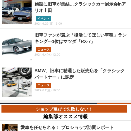
施設に旧車が集結…クラシックカー展示会inア
リオ上田
イベント
2024.9.29(日) 13:00
旧車ファンが選ぶ「復活してほしい車種」ラン
キング---1位はマツダ『RX-7』
ニュース
2024.9.4(水) 12:00
BMW、旧車に精通した販売店を「クラシック
パートナー」に認定
ニュース
2024.8.2(金) 16:00
編集部オススメ情報
愛車を任せられる！ プロショップ訪問レポート