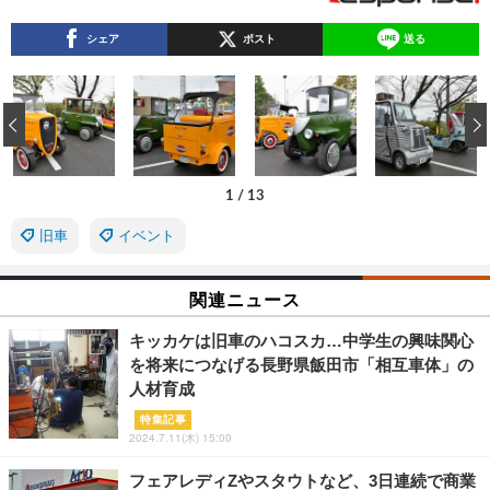
シェア
ポスト
送る
‹
1
/
13
旧車
イベント
関連ニュース
キッカケは旧車のハコスカ…中学生の興味関心
を将来につなげる長野県飯田市「相互車体」の
人材育成
特集記事
2024.7.11(木) 15:00
フェアレディZやスタウトなど、3日連続で商業