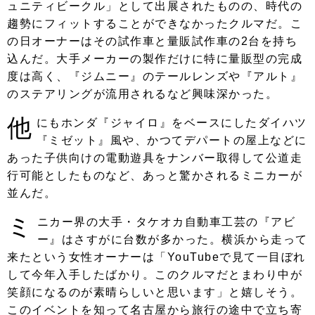
ュニティビークル」として出展されたものの、時代の
趨勢にフィットすることができなかったクルマだ。こ
の日オーナーはその試作車と量販試作車の2台を持ち
込んだ。大手メーカーの製作だけに特に量販型の完成
度は高く、『ジムニー』のテールレンズや『アルト』
のステアリングが流用されるなど興味深かった。
他
にもホンダ『ジャイロ』をベースにしたダイハツ
『ミゼット』風や、かつてデパートの屋上などに
あった子供向けの電動遊具をナンバー取得して公道走
行可能としたものなど、あっと驚かされるミニカーが
並んだ。
ミ
ニカー界の大手・タケオカ自動車工芸の『アビ
ー』はさすがに台数が多かった。横浜から走って
来たという女性オーナーは「YouTubeで見て一目ぼれ
して今年入手したばかり。このクルマだとまわり中が
笑顔になるのが素晴らしいと思います」と嬉しそう。
このイベントを知って名古屋から旅行の途中で立ち寄