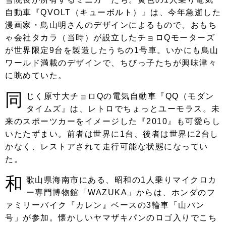
自動車『QVOLT（キューボルト）』は、今年急逝した
漫画家・鳥山明さんのデザインによるもので、おもち
ゃ会社タカラ（当時）が設立したチョロQモーターズ
が世界限定9台を製造したうちの1号車。いかにも鳥山
ワールド満載のデザインで、ちびっ子たちが興味津々
に眺めていた。
同
じく原寸大チョロQの電気自動車『QQ（モダン
タイムズ』は、レトロでちょっとユーモラス。未
来のスポーツカーをイメージした『2010』も可愛らし
いたたずまい。前者は世界に1台、後者は世界に2台し
かなく、レストアされて走行可能な状態になってい
た。
和
歌山県海南市にある、昭和の1人乗りマイクロカ
ー専門博物館「WAZUKA」からは、ホンダのフ
ァミリーバイク『カレン』ベースの3輪車「山パン
号」が参加。懐かしいヤマザキパンのロゴ入りでこち