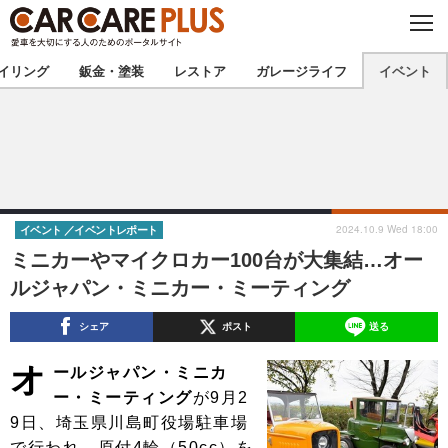
C
L
O
★カーケアプラス認定★
厳選プロショップを地域から探す
S
イリング
鈑金・塗装
レストア
ガレージライフ
イベント
E
北海道
東北
北関東
南関東
甲信越
北陸
2024.10.9 Wed 18:00
イベント
イベントレポート
ミニカーやマイクロカー100台が大集結…オー
東海
関西
ルジャパン・ミニカー・ミーティング
中国
四国
シェア
ポスト
送る
九州
沖縄
オ
ールジャパン・ミニカ
ー・ミーティング
が9月2
注目の記事
9日、埼玉県川島町役場駐車場
で行われ、原付4輪（50cc）を