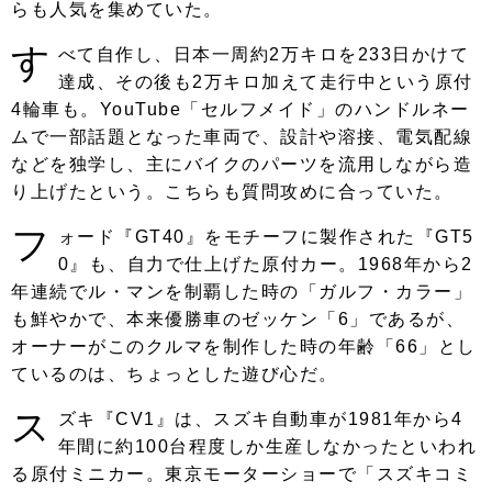
らも人気を集めていた。
す
べて自作し、日本一周約2万キロを233日かけて
達成、その後も2万キロ加えて走行中という原付
4輪車も。YouTube「セルフメイド」のハンドルネー
ムで一部話題となった車両で、設計や溶接、電気配線
などを独学し、主にバイクのパーツを流用しながら造
り上げたという。こちらも質問攻めに合っていた。
フ
ォード『GT40』をモチーフに製作された『GT5
0』も、自力で仕上げた原付カー。1968年から2
年連続でル・マンを制覇した時の「ガルフ・カラー」
も鮮やかで、本来優勝車のゼッケン「6」であるが、
オーナーがこのクルマを制作した時の年齢「66」とし
ているのは、ちょっとした遊び心だ。
ス
ズキ『CV1』は、スズキ自動車が1981年から4
年間に約100台程度しか生産しなかったといわれ
る原付ミニカー。東京モーターショーで「スズキコミ