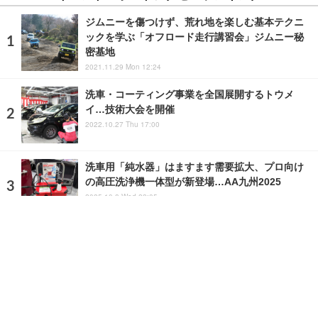
ジムニーを傷つけず、荒れ地を楽しむ基本テクニ
ックを学ぶ「オフロード走行講習会」ジムニー秘
密基地
2021.11.29 Mon 12:24
洗車・コーティング事業を全国展開するトウメ
イ…技術大会を開催
2022.10.27 Thu 17:00
洗車用「純水器」はますます需要拡大、プロ向け
の高圧洗浄機一体型が新登場…AA九州2025
2025.10.8 Wed 22:05
ランキングをもっと見る
注目の話題
ショップレポート
ストップ！不具合修理＆粗悪修理
愛車 File