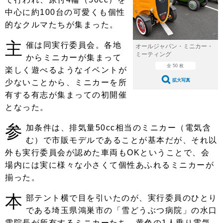
ショップレポート
愛車 File
ディテイリング
中心に約100台の可愛くも個性
自動車豆知識
ストップ！不具合修理＆粗悪修理
ディテイリング
洗車
的なクルマたちが集まった。
鈑金・塗装
主
鈑金・塗装
ヘッドライト磨き
コーティング
催は同実行委員会。各地
小キズ直し
防錆
特集記事
オールジャパン・ミニカー・
ミーティング
からミニカーが集まって
フィルム・ラッピング
ストップ 不具合修理＆粗悪修理
カーメーカー「旧車」関連プロジェ
ショップ紹介
全 50 枚
楽しく遊べるようなイベントが
クト
拡大写真
少ないことから、ミニカーを所
ショップレポート
プロショップ検索
レストア
有する有志が集まっての初開催
コラム
となった。
カーメーカー「旧車」関連プロジ
コラム
イベント
ェクト
参
加条件は、排気量50cc相当のミニカー（電気含
インタビュー
イベント告知
イベントレポート
む）で市販モデルであることが基本だが、それ以
外も実行委員会が認めた車両もOKということで、会
場内には実に様々な小さくて個性あふれるミニカーが
揃った。
本
部テント横で目を引いたのが、実行委員のひとり
である埼玉県鴻巣市の「雪どうぶつ病院」の水口
雪院長が所有するミニカーたち。黄色の1人乗り電気