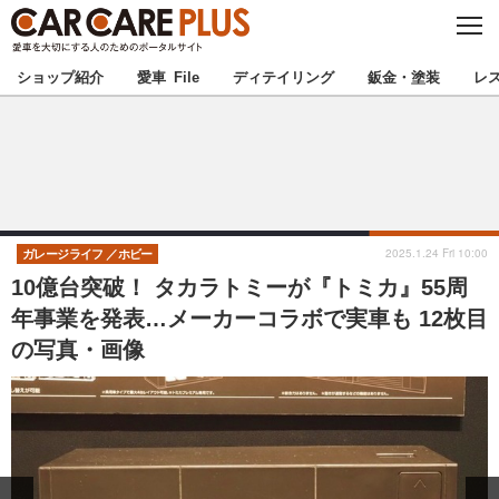
C
L
O
★カーケアプラス認定★
厳選プロショップを地域から探す
S
ショップ紹介
愛車 File
ディテイリング
鈑金・塗装
レ
E
北海道
東北
北関東
南関東
甲信越
北陸
2025.1.24 Fri 10:00
ガレージライフ
ホビー
10億台突破！ タカラトミーが『トミカ』55周
東海
関西
年事業を発表…メーカーコラボで実車も 12枚目
の写真・画像
中国
四国
九州
沖縄
注目の記事