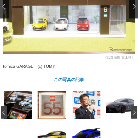
ショップレポート
愛車 File
ディテイリング
自動車豆知識
ストップ！不具合修理＆粗悪修理
ディテイリング
洗車
鈑金・塗装
鈑金・塗装
ヘッドライト磨き
コーティング
小キズ直し
防錆
特集記事
フィルム・ラッピング
ストップ 不具合修理＆粗悪修理
カーメーカー「旧車」関連プロジェ
ショップ紹介
クト
ショップレポート
プロショップ検索
レストア
《写真撮影 高木啓》
コラム
tomica GARAGE (c) TOMY
カーメーカー「旧車」関連プロジ
コラム
イベント
ェクト
インタビュー
この写真の記事
イベント告知
イベントレポート
‹