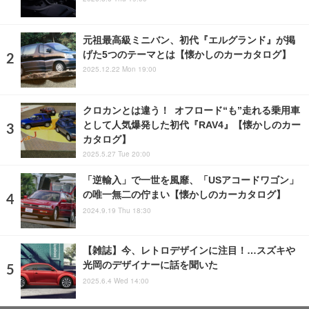
元祖最高級ミニバン、初代『エルグランド』が掲
げた5つのテーマとは【懐かしのカーカタログ】
2025.12.22 Mon 19:00
クロカンとは違う！ オフロード“も”走れる乗用車
として人気爆発した初代『RAV4』【懐かしのカー
カタログ】
2025.5.27 Tue 20:00
「逆輸入」で一世を風靡、「USアコードワゴン」
の唯一無二の佇まい【懐かしのカーカタログ】
2024.9.19 Thu 18:30
【雑誌】今、レトロデザインに注目！…スズキや
光岡のデザイナーに話を聞いた
2025.6.4 Wed 14:00