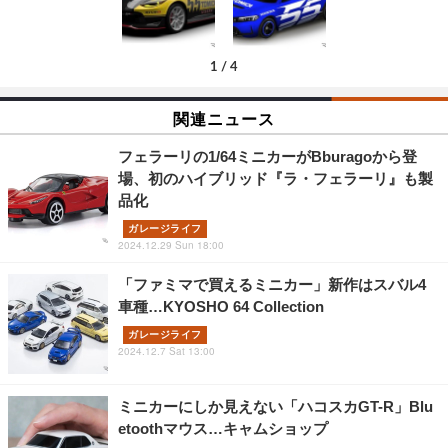
1
/
4
関連ニュース
フェラーリの1/64ミニカーがBburagoから登
場、初のハイブリッド『ラ・フェラーリ』も製
品化
ガレージライフ
2024.12.29 Sun 18:00
「ファミマで買えるミニカー」新作はスバル4
車種…KYOSHO 64 Collection
ガレージライフ
2024.12.7 Sat 13:00
ミニカーにしか見えない「ハコスカGT-R」Blu
etoothマウス…キャムショップ