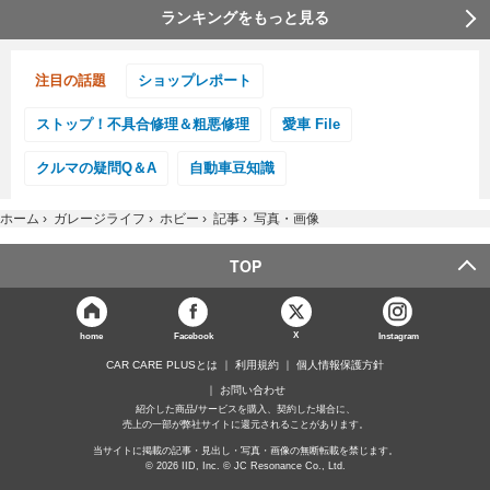
ランキングをもっと見る
注目の話題
ショップレポート
ストップ！不具合修理＆粗悪修理
愛車 File
クルマの疑問Q＆A
自動車豆知識
ホーム
›
ガレージライフ
›
ホビー
›
記事
›
写真・画像
TOP
X
home
Facebook
Instagram
CAR CARE PLUSとは
利用規約
個人情報保護方針
お問い合わせ
紹介した商品/サービスを購入、契約した場合に、
売上の一部が弊社サイトに還元されることがあります。
当サイトに掲載の記事・見出し・写真・画像の無断転載を禁じます。
© 2026 IID, Inc. © JC Resonance Co., Ltd.