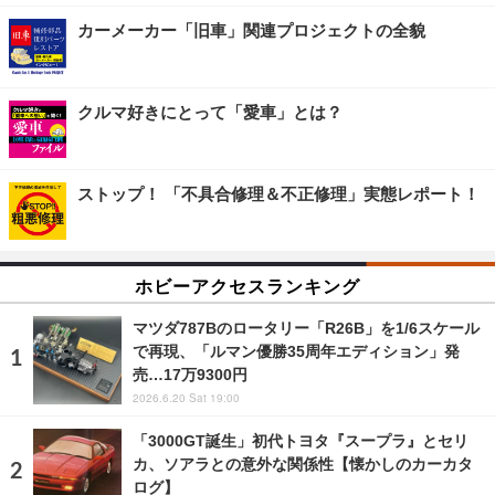
カーメーカー「旧車」関連プロジェクトの全貌
クルマ好きにとって「愛車」とは？
ストップ！ 「不具合修理＆不正修理」実態レポート！
ホビーアクセスランキング
マツダ787Bのロータリー「R26B」を1/6スケール
で再現、「ルマン優勝35周年エディション」発
売…17万9300円
2026.6.20 Sat 19:00
「3000GT誕生」初代トヨタ『スープラ』とセリ
カ、ソアラとの意外な関係性【懐かしのカーカタ
ログ】