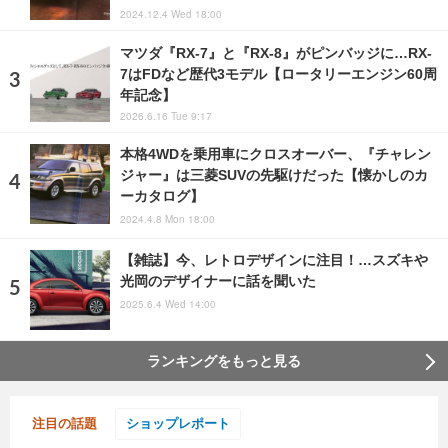
2024.12.4 Wed 18:00
マツダ『RX-7』と『RX-8』がピンバッジに…RX-
7はFDなど歴代3モデル【ロータリーエンジン60周
年記念】
2026.6.16 Tue 9:17
本格4WDを乗用車にクロスオーバー、『チャレン
ジャー』は三菱SUVの先駆けだった【懐かしのカ
ーカタログ】
2024.4.8 Mon 18:00
【雑誌】今、レトロデザインに注目！…スズキや
光岡のデザイナーに話を聞いた
2025.6.4 Wed 14:00
ランキングをもっと見る
注目の話題
ショップレポート