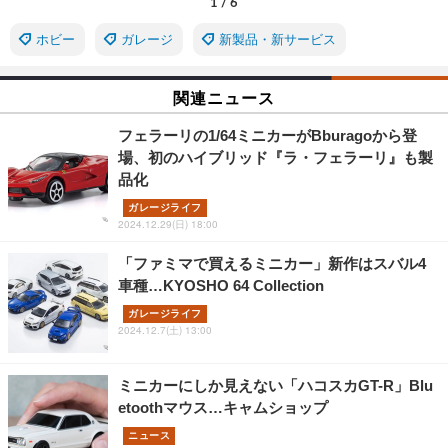
1
/
6
ホビー
ガレージ
新製品・新サービス
関連ニュース
フェラーリの1/64ミニカーがBburagoから登
場、初のハイブリッド『ラ・フェラーリ』も製
品化
ガレージライフ
2024.12.29(日) 18:00
「ファミマで買えるミニカー」新作はスバル4
車種…KYOSHO 64 Collection
ガレージライフ
2024.12.7(土) 13:00
ミニカーにしか見えない「ハコスカGT-R」Blu
etoothマウス…キャムショップ
ニュース