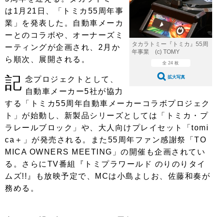
ショップレポート
愛車 File
ディテイリング
は1月21日、「トミカ55周年事
自動車豆知識
ストップ！不具合修理＆粗悪修理
業」を発表した。自動車メーカ
ディテイリング
洗車
鈑金・塗装
ーとのコラボや、オーナーズミ
鈑金・塗装
ヘッドライト磨き
コーティング
小キズ直し
防錆
特集記事
タカラトミー『トミカ』55周
ーティングが企画され、2月か
年事業 (c) TOMY
ら順次、展開される。
フィルム・ラッピング
ストップ 不具合修理＆粗悪修理
カーメーカー「旧車」関連プロジェ
全 24 枚
ショップ紹介
クト
記
拡大写真
念プロジェクトとして、
ショップレポート
プロショップ検索
レストア
自動車メーカー5社が協力
コラム
する「トミカ55周年自動車メーカーコラボプロジェク
カーメーカー「旧車」関連プロジ
コラム
イベント
ェクト
ト」が始動し、新製品シリーズとしては「トミカ・プ
インタビュー
イベント告知
イベントレポート
ラレールブロック」や、大人向けプレイセット「tomi
ca＋」が発売される。また55周年ファン感謝祭「TO
MICA OWNERS MEETING」の開催も企画されてい
る。さらにTV番組『トミプラワールド のりのりタイ
ムズ!!』も放映予定で、MCは小島よしお、佐藤和奏が
務める。