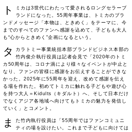
ト
ミカは3世代にわたって愛されるロングセラーブ
ランドになった。55周年事業は、トミカのブラ
ンドメッセージ「本物は、ときめく」をテーマに、今
までのすべてのファンへ感謝を込めて、子どもも大人
も“心からときめく”企画になるという。
タ
カラトミー事業統括本部ブランドビジネス本部の
竹内俊介執行役員は記者会見で「2020年のトミ
カ50周年は、コロナ渦により様々なイベントが中止と
なり、ファンの皆様に感謝をお伝えすることができな
かった。2025年に55周年を迎え、改めて感謝を伝え
る場を作れた。初めてトミカに触れる子どもや遊び心
を持つ大人＝Kidults（キダルト）へ、そして日本だけ
でなくアジア各地域へ向けてもトミカの魅力を発信し
ていく」とコメント。
ま
た竹内執行役員は「55周年ではファンコミュニ
ティの場を設けたい。これまで子どもに向けては