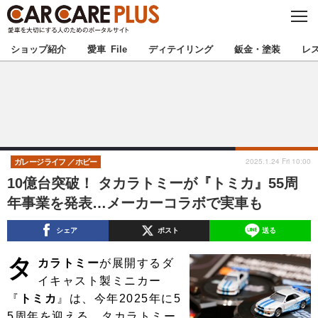
C
L
O
★カーケアプラス認定★
厳選プロショップを地域から探す
S
ショップ紹介
愛車 File
ディテイリング
鈑金・塗装
レ
E
北海道
東北
北関東
南関東
甲信越
北陸
2025.1.24 Fri 10:00
ガレージライフ
ホビー
10億台突破！ タカラトミーが『トミカ』55周
東海
関西
年事業を発表…メーカーコラボで実車も
中国
四国
シェア
ポスト
送る
タ
九州
沖縄
カラトミー
が展開するダ
イキャスト製ミニカー
注目の記事
『
トミカ
』は、今年2025年に5
5周年を迎える。タカラトミー