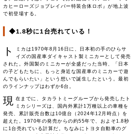
カヒーローズジョブレイバー特装合体ロボ』が地上波
で初登場する。
◆1.8秒に1台売れている！
ト
ミカは1970年8月16日に、日本初の手のひらサ
イズの国産車ダイキャスト製ミニカーとして発売
された。外国製のミニカーが全盛だった当時、「日本
の子どもたちに、もっと身近な国産車のミニカーで遊
んでもらいたい」という想いで誕生したという。最初
のラインナップはわずか6台。
現
在までに、タカラトミーグループから発売したト
ミカシリーズは、国内外累計1万種以上の車種を
発売、累計販売台数は10億台（2024年12月時点）を
超えた。1970年の発売からの約55年で、およそ1.8秒
に1台売れている計算だ。ちなみにトヨタ自動車のグ