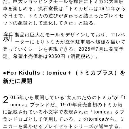
だ。巨大ショッピングモールを舞台にトミカの大量駐
車を楽しめる。流石室長は「トミカビルは1971年から
今日まで、トミカの遊びがぎゅっと詰まったプレイセ
ットの象徴として進化してきた」と語る。
新
製品は巨大なモールをデザインしており、エレベ
ーターによりトミカが立体駐車場へ螺旋を描いて
登っていくシーンを再現できる。2025年7月に発売予
定、希望小売価格は9350円（消費税込）。
●For Kidults：tomica＋（トミカプラス）を
新たに展開
2
015年から展開している“大人のためのトミカ”が「t
omica」ブランドだ。1970年発売当初のトミカ箱
に記載されている小文字で表現された「tomica」をブ
ランドロゴとして使用している。このtomicaから、ミ
ニカーを輝かせるプレイセットシリーズが誕生する。