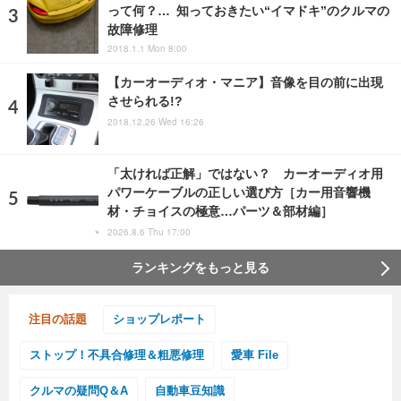
って何？… 知っておきたい“イマドキ”のクルマの
故障修理
2018.1.1 Mon 8:00
【カーオーディオ・マニア】音像を目の前に出現
させられる!?
2018.12.26 Wed 16:26
「太ければ正解」ではない？ カーオーディオ用
パワーケーブルの正しい選び方［カー用音響機
材・チョイスの極意…パーツ＆部材編］
2026.8.6 Thu 17:00
ランキングをもっと見る
注目の話題
ショップレポート
ストップ！不具合修理＆粗悪修理
愛車 File
クルマの疑問Q＆A
自動車豆知識