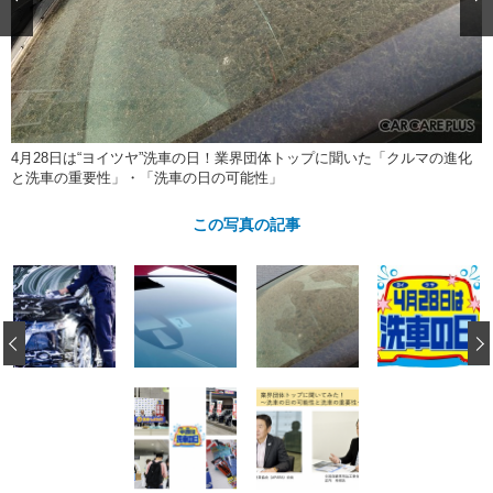
ショップレポート
愛車 File
ディテイリング
自動車豆知識
ストップ！不具合修理＆粗悪修理
ディテイリング
洗車
鈑金・塗装
鈑金・塗装
ヘッドライト磨き
コーティング
小キズ直し
防錆
特集記事
フィルム・ラッピング
ストップ 不具合修理＆粗悪修理
カーメーカー「旧車」関連プロジェ
ショップ紹介
4月28日は“ヨイツヤ”洗車の日！業界団体トップに聞いた「クルマの進化
クト
と洗車の重要性」・「洗車の日の可能性」
ショップレポート
プロショップ検索
レストア
コラム
この写真の記事
カーメーカー「旧車」関連プロジ
コラム
イベント
ェクト
インタビュー
イベント告知
イベントレポート
‹