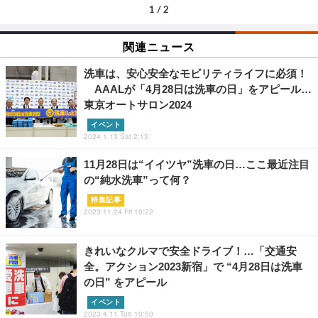
1
/
2
関連ニュース
洗車は、安心安全なモビリティライフに必須！
AAALが「4月28日は洗車の日」をアピール…
東京オートサロン2024
イベント
2024.1.13 Sat 2:13
11月28日は“イイツヤ”洗車の日…ここ最近注目
の“純水洗車”って何？
特集記事
2023.11.24 Fri 10:22
きれいなクルマで安全ドライブ！…「交通安
全。アクション2023新宿」で “4月28日は洗車
の日” をアピール
イベント
2023.4.11 Tue 10:50