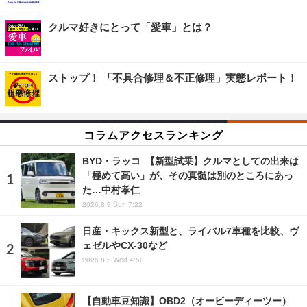
クルマ好きにとって「愛車」とは？
ストップ！ 「不具合修理＆不正修理」実態レポート！
コラムアクセスランキング
BYD・ラッコ 【新型試乗】クルマとしての出来は
「極めて高い」が、その真髄は別のところにあっ
た…中村孝仁
2026.8.9 Sun 7:22
日産・キックス新型と、ライバル7車種を比較、ヴ
ェゼルやCX-30など
2026.8.5 Wed 4:50
【自動車豆知識】OBD2（オービーディーツー）