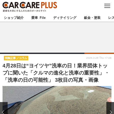
C
L
O
★カーケアプラス認定★
厳選プロショップを地域から探す
S
ショップ紹介
愛車 File
ディテイリング
鈑金・塗装
レ
E
北海道
東北
北関東
南関東
甲信越
北陸
2024.3.28 Thu 17:28
特集記事
コラム
4月28日は“ヨイツヤ”洗車の日！業界団体トッ
東海
関西
プに聞いた「クルマの進化と洗車の重要性」・
「洗車の日の可能性」 3枚目の写真・画像
中国
四国
九州
沖縄
注目の記事