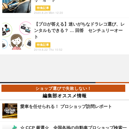
特集記事
2020.8.24 Mon 12:20
【プロが答える】迷いがちなドラレコ選び、レ
ンタルもできる？ … 回答 センチュリーオー
ト
特集記事
2019.8.22 Thu 10:52
編集部オススメ情報
愛車を任せられる！ プロショップ訪問レポート
☆ CCP 厳選☆ 全国各地の自動車プロショップ検索一