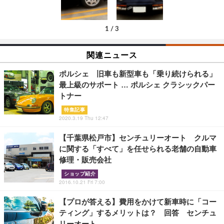
1
/
3
関連ニュース
ポルシェ 旧車も新型車も「乗り続けられる」
最上級のサポート … ポルシェ クラシックパー
トナー
特集記事
2020.3.19 Thu 12:47
【千葉県松戸市】センチュリーオート クルマ
に関する「すべて」を任せられる老舗の自動車
修理・販売会社
ショップ紹介
2016.10.21 Fri 7:00
【プロが答える】費用をかけて新車時に「コー
ティング」するメリットは？ 回答 センチュ
リーオート