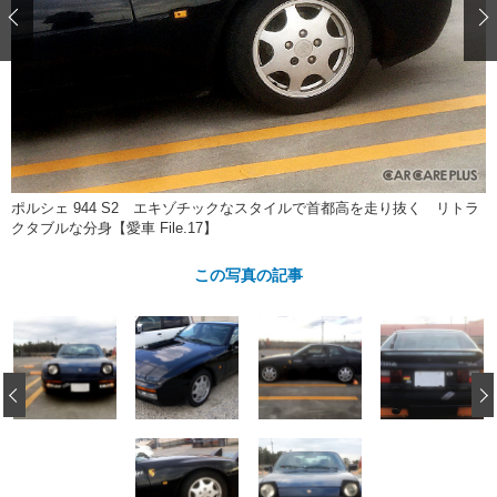
ショップレポート
愛車 File
ディテイリング
自動車豆知識
ストップ！不具合修理＆粗悪修理
ディテイリング
洗車
鈑金・塗装
鈑金・塗装
ヘッドライト磨き
コーティング
小キズ直し
防錆
特集記事
フィルム・ラッピング
ストップ 不具合修理＆粗悪修理
カーメーカー「旧車」関連プロジェ
ショップ紹介
クト
ショップレポート
プロショップ検索
レストア
ポルシェ 944 S2 エキゾチックなスタイルで首都高を走り抜く リトラ
コラム
クタブルな分身【愛車 File.17】
カーメーカー「旧車」関連プロジ
コラム
イベント
ェクト
この写真の記事
インタビュー
イベント告知
イベントレポート
‹