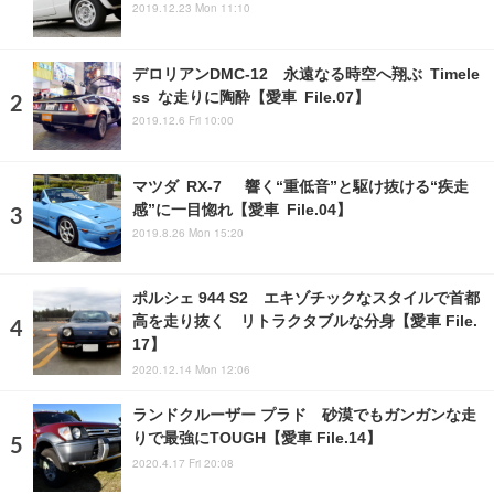
2019.12.23 Mon 11:10
デロリアンDMC-12 永遠なる時空へ翔ぶ Timele
ss な走りに陶酔【愛車 File.07】
2019.12.6 Fri 10:00
マツダ RX-7 響く“重低音”と駆け抜ける“疾走
感”に一目惚れ【愛車 File.04】
2019.8.26 Mon 15:20
ポルシェ 944 S2 エキゾチックなスタイルで首都
高を走り抜く リトラクタブルな分身【愛車 File.
17】
2020.12.14 Mon 12:06
ランドクルーザー プラド 砂漠でもガンガンな走
りで最強にTOUGH【愛車 File.14】
2020.4.17 Fri 20:08