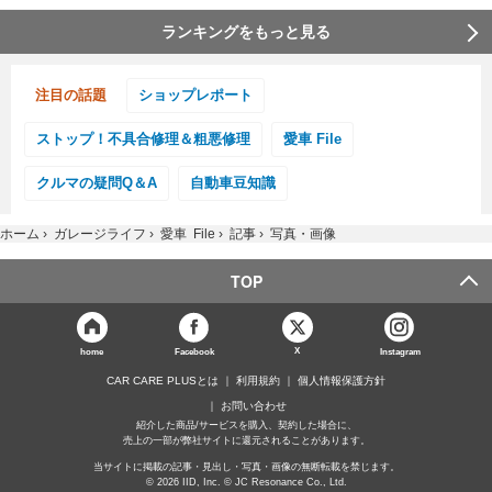
ランキングをもっと見る
注目の話題
ショップレポート
ストップ！不具合修理＆粗悪修理
愛車 File
クルマの疑問Q＆A
自動車豆知識
ホーム
›
ガレージライフ
›
愛車 File
›
記事
›
写真・画像
TOP
X
home
Facebook
Instagram
CAR CARE PLUSとは
利用規約
個人情報保護方針
お問い合わせ
紹介した商品/サービスを購入、契約した場合に、
売上の一部が弊社サイトに還元されることがあります。
当サイトに掲載の記事・見出し・写真・画像の無断転載を禁じます。
© 2026 IID, Inc. © JC Resonance Co., Ltd.