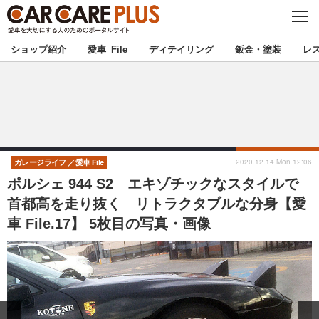
C
L
O
★カーケアプラス認定★
厳選プロショップを地域から探す
S
ショップ紹介
愛車 File
ディテイリング
鈑金・塗装
レ
E
北海道
東北
北関東
南関東
甲信越
北陸
2020.12.14 Mon 12:06
ガレージライフ
愛車 File
ポルシェ 944 S2 エキゾチックなスタイルで
東海
関西
首都高を走り抜く リトラクタブルな分身【愛
車 File.17】 5枚目の写真・画像
中国
四国
九州
沖縄
注目の記事