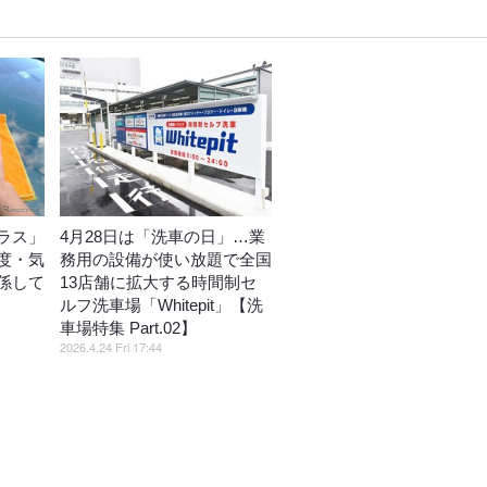
ラス」
4月28日は「洗車の日」…業
度・気
務用の設備が使い放題で全国
係して
13店舗に拡大する時間制セ
ルフ洗車場「Whitepit」【洗
車場特集 Part.02】
2026.4.24 Fri 17:44