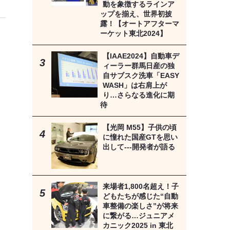
動を象徴するラインア
ップを揃え、世界初披
露！【オートアフターマ
ーケット東北2024】
【IAAE2024】自動車デ
ィーラー群馬日産の独
自サブスク洗車「EASY
WASH」は右肩上が
り…さらなる進化に期
待
【光岡 M55】子供の頃
に憧れた国産GTを思い
出して---開発者が語る
来場者1,800名超え！子
どもたちが感じた“自動
車整備の楽しさ”が将来
に繋がる…ジュニアメ
カニック2025 in 東北