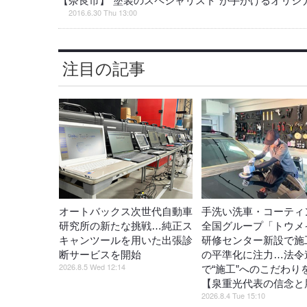
【奈良市】“塗装のスペシャリスト”が手がけるオリジ
2016.6.30 Thu 13:00
注目の記事
オートバックス次世代自動車
手洗い洗車・コーティ
研究所の新たな挑戦…純正ス
全国グループ「トウメ
キャンツールを用いた出張診
研修センター新設で施
断サービスを開始
の平準化に注力…法令
2026.8.5 Wed 12:14
で“施工”へのこだわり
【泉重光代表の信念と
2026.8.4 Tue 15:10