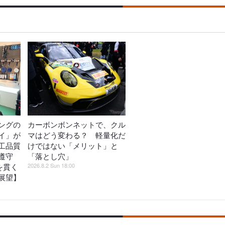
ングの
カーボンボンネットで、クル
イ」が
マはどう変わる？ 軽量化だ
工品質
けではない「メリット」と
遵守
「落とし穴」
2026.8.2 Sun 18:00
を貫く
展望】