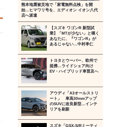
熊本地震被災地で「家電無料点検」を開
始…ヒマワリ号を、エディオン イオン八代
店へ派遣
【スズキ ワゴンR 新型試
乗】「MTが少ない」と嘆く
あなたに、『ワゴンR』が
あるじゃない…中村孝仁
トヨタとウーバー、欧州で
提携…ライドシェア向け
EV・ハイブリッド車普及へ
アウディ「A3オールストリ
ート」 車高30mmアップ
のSUVに改良新型…インテ
リアを刷新
スズキ「GSX-S/Rミーティ