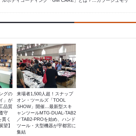
ナルボディコーティング「GM CARE」とは？…ガラージュモリ
ングの
来場者1,500人超！スナップ
イ」が
オン・ツールズ「TOOL
工品質
SHOW」開催…最新型スキ
遵守
ャンツールMTG-DUAL-TAB2
を貫く
／TAB2-PROを始め、ハンド
展望】
ツール・大型機器が宇都宮に
集結