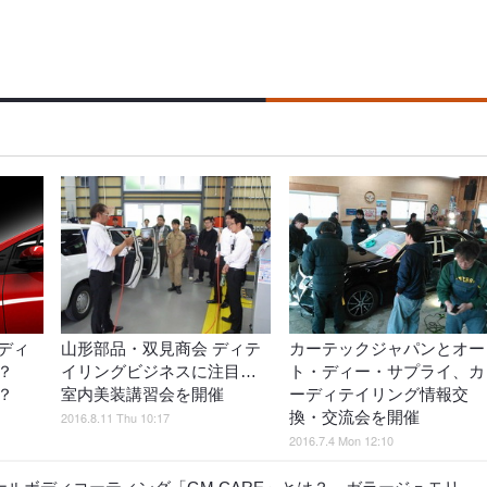
ディ
山形部品・双見商会 ディテ
カーテックジャパンとオー
何？
イリングビジネスに注目…
ト・ディー・サプライ、カ
？
室内美装講習会を開催
ーディテイリング情報交
換・交流会を開催
2016.8.11 Thu 10:17
2016.7.4 Mon 12:10