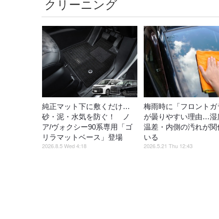
クリーニング
純正マット下に敷くだけ…
梅雨時に「フロントガ
砂・泥・水気を防ぐ！ ノ
が曇りやすい理由…湿
ア/ヴォクシー90系専用「ゴ
温差・内側の汚れが関
リラマットベース」登場
いる
2026.8.5 Wed 4:18
2026.5.21 Thu 12:43