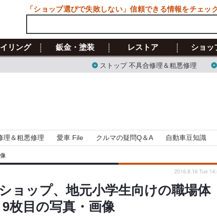
「ショップ選びで失敗しない」信頼できる情報をチェッ
イリング
鈑金・塗装
レストア
ショッ
ストップ 不具合修理＆粗悪修理
修理＆粗悪修理
愛車 File
クルマの疑問Q＆A
自動車豆知識
画像
2016.8.16 Tue 14
ショップ、地元小学生向けの職場体
 9枚目の写真・画像