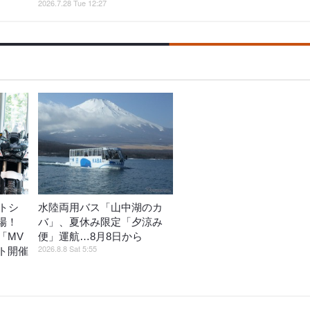
2026.7.28 Tue 12:27
トシ
水陸両用バス「山中湖のカ
登場！
バ」、夏休み限定「夕涼み
「MV
便」運航…8月8日から
2026.8.8 Sat 5:55
ト開催