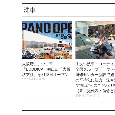
洗車
大阪府に、中古車
手洗い洗車・コーティ
「BUDDICA」初出店「大阪
全国グループ「トウメ
堺支社」を8月8日オープン
研修センター新設で施
2026.8.6 Thu 6:00
の平準化に注力…法令
で“施工”へのこだわり
【泉重光代表の信念と
2026.8.4 Tue 15:10