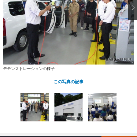
ショップレポート
愛車 File
ディテイリング
自動車豆知識
ストップ！不具合修理＆粗悪修理
ディテイリング
洗車
鈑金・塗装
鈑金・塗装
ヘッドライト磨き
コーティング
小キズ直し
防錆
特集記事
フィルム・ラッピング
ストップ 不具合修理＆粗悪修理
カーメーカー「旧車」関連プロジェ
ショップ紹介
クト
ショップレポート
プロショップ検索
レストア
コラム
カーメーカー「旧車」関連プロジ
コラム
イベント
デモンストレーションの様子
ェクト
インタビュー
イベント告知
イベントレポート
この写真の記事