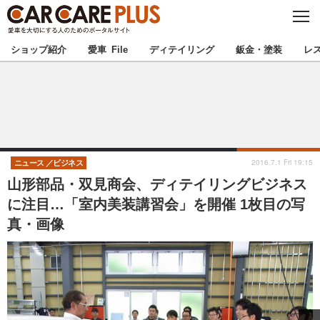
C
L
O
★カーケアプラス認定★
厳選プロショップを地域から探す
S
ショップ紹介
愛車 File
ディテイリング
鈑金・塗装
レ
E
北海道
東北
北関東
南関東
甲信越
北陸
2016.7.1 Fri 19:15
ニュース
ビジネス
山形部品・双見商会、ディテイリングビジネス
東海
関西
に注目…「室内美装講習会」を開催 1枚目の写
真・画像
中国
四国
九州
沖縄
注目の記事