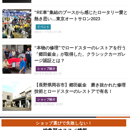
“RE車”集結のブースから感じたロータリー愛と
熱き思い…東京オートサロン2023
イベント
2023.1.17(火) 21:30
“本物の修理”でロードスターのレストアを行う
「郷田鈑金」が取得した、クラシックカーガレ
ージ認証とは？
ショップ紹介
2019.4.22(月) 21:13
【長野県岡谷市】郷田鈑金 磨き抜かれた修理
技術とロードスターのレストアで有名！
ショップ紹介
2016.12.28(水) 15:57