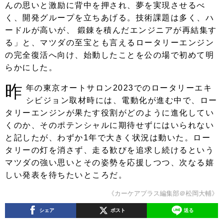
んの思いと激励に背中を押され、夢を実現させるべ
く、開発グループを立ちあげる。技術課題は多く、ハ
ードルが高いが、 鍛錬を積んだエンジニアが再結集す
る」と、マツダの至宝とも言えるロータリーエンジン
の完全復活へ向け、始動したことを公の場で初めて明
らかにした。
昨
年の東京オートサロン2023でのロータリーエキ
シビジョン取材時には、電動化が進む中で、ロー
タリーエンジンが果たす役割がどのように進化してい
くのか、そのポテンシャルに期待せずにはいられない
と記したが、わずか1年で大きく状況は動いた。ロー
タリーの灯を消さず、走る歓びを追求し続けるという
マツダの強い思いとその姿勢を応援しつつ、次なる嬉
しい発表を待ちたいところだ。
《カーケアプラス編集部＠松岡大輔》
シェア
ポスト
送る