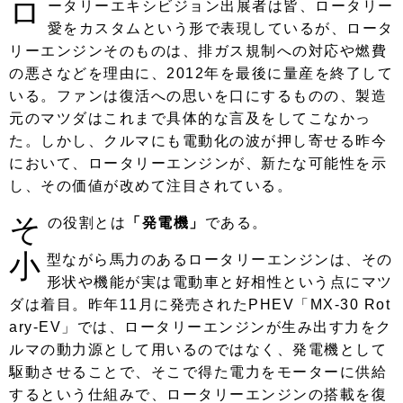
ロ
ータリーエキシビジョン出展者は皆、ロータリー
愛をカスタムという形で表現しているが、ロータ
リーエンジンそのものは、排ガス規制への対応や燃費
の悪さなどを理由に、2012年を最後に量産を終了して
いる。ファンは復活への思いを口にするものの、製造
元のマツダはこれまで具体的な言及をしてこなかっ
た。しかし、クルマにも電動化の波が押し寄せる昨今
において、ロータリーエンジンが、新たな可能性を示
し、その価値が改めて注目されている。
そ
の役割とは
「発電機」
である。
小
型ながら馬力のあるロータリーエンジンは、その
形状や機能が実は電動車と好相性という点にマツ
ダは着目。昨年11月に発売されたPHEV「MX-30 Rot
ary-EV」では、ロータリーエンジンが生み出す力をク
ルマの動力源として用いるのではなく、発電機として
駆動させることで、そこで得た電力をモーターに供給
するという仕組みで、ロータリーエンジンの搭載を復