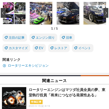
‹
1
/
5
注目の記事
エンジン回り
旧車
カスタマイズ
EV
レストア
イベント
関連リンク
ロータリーエキシビジョン
関連ニュース
ロータリーエンジンはマツダ社員全員の夢、東
堂執行役員「将来につながる発展性ある」
特集記事
2023.9.15(金) 8:16