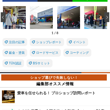
‹
1
/
8
注目の記事
ショップレポート
イベント
鈑金・塗装
ロードサービス
コーティング
TÜV認証
BSサミット
編集部オススメ情報
愛車を任せられる！ プロショップ訪問レポート