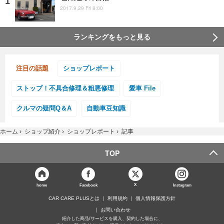
2017.9.29 Fri 8:00
ランキングをもっと見る
注目の話題
ショップレポート
ストップ！不具合修理＆粗悪修理
愛車 File
クルマの疑問Q＆A
自動車豆知識
ホーム
›
ショップ紹介
›
ショップレポート
›
記事
TOP
X
home
Facebook
Instagram
CAR CARE PLUSとは
利用規約
個人情報保護方針
お問い合わせ
紹介した商品/サービスを購入、契約した場合に、