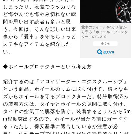
ショップレポート
愛車 File
ディテイリング
しまったり、段差でウッカリな
自動車豆知識
ストップ！不具合修理＆粗悪修理
ど悔やんでも悔やみ切れない瞬
ディテイリング
洗車
鈑金・塗装
間を思い出す読者も多いと思
鈑金・塗装
ヘッドライト磨き
コーティング
小キズ直し
防錆
特集記事
愛車のホイールを“ガリ傷”か
う。今回は、そんな悲しい出来
ら守る「ホイール・プロテク
事から「愛車」を守るちょっと
ター」のススメ
フィルム・ラッピング
ストップ 不具合修理＆粗悪修理
カーメーカー「旧車」関連プロジェ
ショップ紹介
ステキなアイテムを紹介した
全 6 枚
クト
い。
ショップレポート
プロショップ検索
レストア
拡大写真
コラム
カーメーカー「旧車」関連プロジ
コラム
イベント
◆ホイールプロテクターという考え方
ェクト
インタビュー
イベント告知
イベントレポート
紹介するのは「アロイゲーター・エクスクルーシブ」
という商品。ホイールのリムに取り付けて、様々なキ
ズからホイールを守るプロテクターだ。特許取得済み
の装着方法は、タイヤとホイールの隙間に取り付け、
タイヤの空気圧で脱落を防ぐ。装着するとリムから5m
m程度突出するので、ホイールが当たる前にガードす
る（ただし、保安基準に適合しているか注意が必
要）。両面テープで貼り付けるだけの簡易的なリムガ