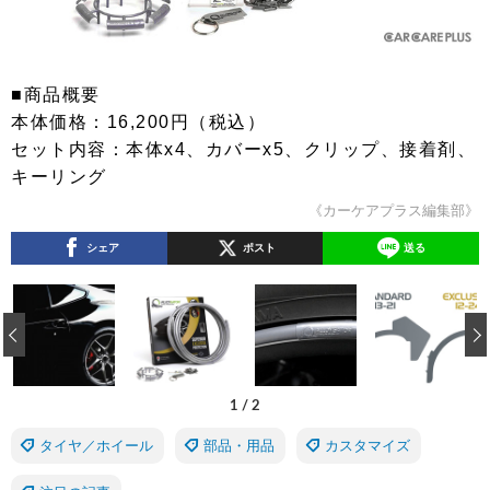
■商品概要
本体価格：16,200円（税込）
セット内容：本体x4、カバーx5、クリップ、接着剤、
キーリング
《カーケアプラス編集部》
シェア
ポスト
送る
‹
1
/
2
タイヤ／ホイール
部品・用品
カスタマイズ