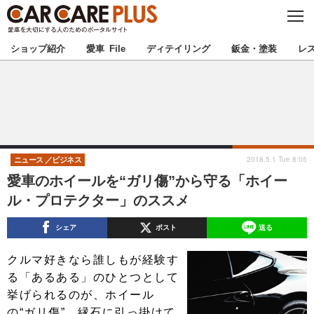
C
L
O
★カーケアプラス認定★
厳選プロショップを地域から探す
S
ショップ紹介
愛車 File
ディテイリング
鈑金・塗装
レ
E
北海道
東北
北関東
南関東
甲信越
北陸
2018.5.1 Tue 8:05
ニュース
ビジネス
愛車のホイールを“ガリ傷”から守る「ホイー
東海
関西
ル・プロテクター」のススメ
中国
四国
シェア
ポスト
送る
九州
沖縄
クルマ好きなら誰しもが経験す
る「あるある」のひとつとして
注目の記事
挙げられるのが、ホイール
の“ガリ傷”。縁石に引っ掛けて