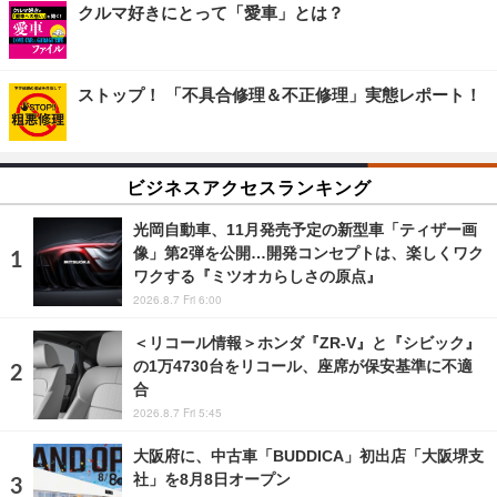
クルマ好きにとって「愛車」とは？
ストップ！ 「不具合修理＆不正修理」実態レポート！
ビジネスアクセスランキング
光岡自動車、11月発売予定の新型車「ティザー画
像」第2弾を公開…開発コンセプトは、楽しくワク
ワクする『ミツオカらしさの原点』
2026.8.7 Fri 6:00
＜リコール情報＞ホンダ『ZR-V』と『シビック』
の1万4730台をリコール、座席が保安基準に不適
合
2026.8.7 Fri 5:45
大阪府に、中古車「BUDDICA」初出店「大阪堺支
社」を8月8日オープン