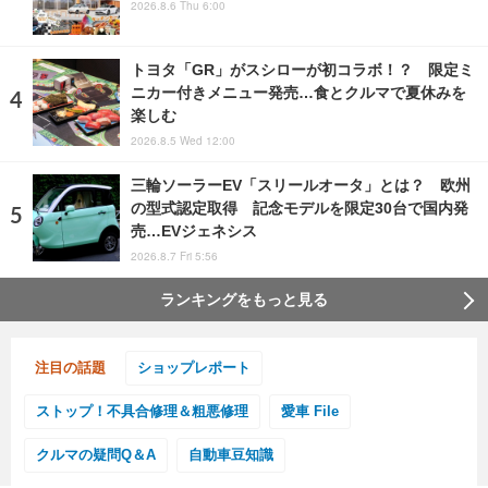
2026.8.6 Thu 6:00
トヨタ「GR」がスシローが初コラボ！？ 限定ミ
ニカー付きメニュー発売…食とクルマで夏休みを
楽しむ
2026.8.5 Wed 12:00
三輪ソーラーEV「スリールオータ」とは？ 欧州
の型式認定取得 記念モデルを限定30台で国内発
売…EVジェネシス
2026.8.7 Fri 5:56
ランキングをもっと見る
注目の話題
ショップレポート
ストップ！不具合修理＆粗悪修理
愛車 File
クルマの疑問Q＆A
自動車豆知識