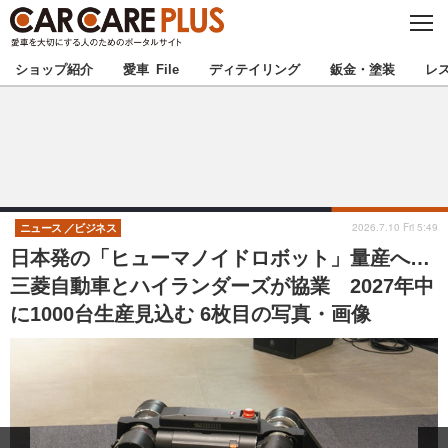
C
L
O
★カーケアプラス認定★
厳選プロショップを地域から探す
S
ショップ紹介
愛車 File
ディテイリング
鈑金・塗装
レ
E
北海道
東北
北関東
南関東
甲信越
北陸
2026.7.10 Fri 5:49
ニュース
ビジネス
日本発の「ヒューマノイドロボット」量産へ…
東海
関西
三菱自動車とハイランダーズが協業 2027年中
に1000台生産見込む 6枚目の写真・画像
中国
四国
九州
沖縄
注目の記事