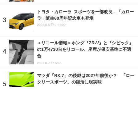
トヨタ・カローラ スポーツを一部改良…「カロー
ラ」誕生60周年記念車も登場
2026.8.6 Thu 14:00
＜リコール情報＞ホンダ『ZR-V』と『シビック』
の1万4730台をリコール、座席が保安基準に不適
合
2026.8.7 Fri 5:45
マツダ「RX-7」の後継は2027年前後か？ 「ロー
タリースポーツ」の復活に現実味
2026.7.25 Sat 4:55
ランキングをもっと見る
注目の話題
ショップレポート
ストップ！不具合修理＆粗悪修理
愛車 File