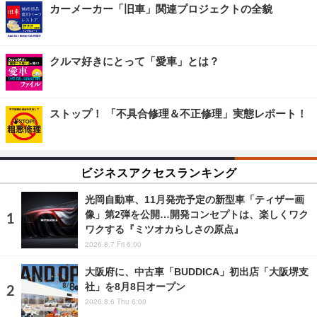
カーメーカー「旧車」関連プロジェクトの全貌
クルマ好きにとって「愛車」とは？
ストップ！ 「不具合修理＆不正修理」実態レポート！
ビジネスアクセスランキング
光岡自動車、11月発売予定の新型車「ティザー画
像」第2弾を公開…開発コンセプトは、楽しくワク
ワクする『ミツオカらしさの原点』
2026.8.7 Fri 6:00
大阪府に、中古車「BUDDICA」初出店「大阪堺支
社」を8月8日オープン
2026.8.6 Thu 6:00