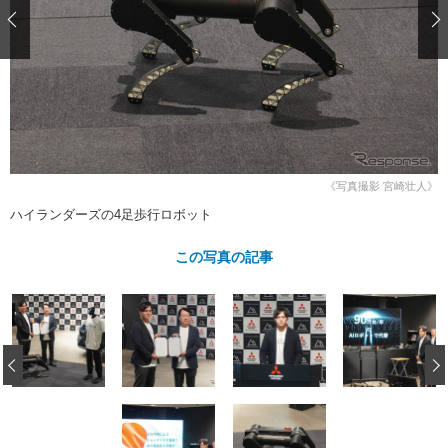
ショップレポート
愛車 File
ディテイリング
自動車豆知識
ストップ！不具合修理＆粗悪修理
ディテイリング
洗車
鈑金・塗装
鈑金・塗装
ヘッドライト磨き
コーティング
小キズ直し
防錆
特集記事
フィルム・ラッピング
ストップ 不具合修理＆粗悪修理
カーメーカー「旧車」関連プロジェ
ショップ紹介
クト
ショップレポート
プロショップ検索
レストア
《写真撮影 宮崎壮人》
コラム
ハイランダーズの4足歩行ロボット
カーメーカー「旧車」関連プロジ
コラム
イベント
ェクト
インタビュー
この写真の記事
イベント告知
イベントレポート
‹