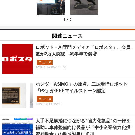
1
/
2
関連ニュース
ロボット・AI専門メディア「ロボスタ」、会員
数が2万人突破 約半年で倍増
ニュース
2026.6.10 Wed 11:00
ホンダ「ASIMO」の原点、二足歩行ロボット
『P2』がIEEEマイルストーン認定
ニュース
2026.5.8 Fri 15:00
人手不足解消につながる“省力化製品”の一部を
補助…車体整備向け製品が「中小企業省力化投
資補助金」の助成対象に追加