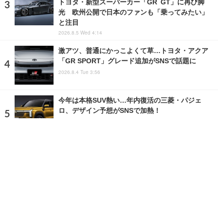
トヨタ・新型スーパーカー「GR GT」に再び脚
光 欧州公開で日本のファンも「乗ってみたい」
と注目
2026.8.5 Wed 4:14
激アツ、普通にかっこよくて草…トヨタ・アクア
「GR SPORT」グレード追加がSNSで話題に
2026.8.4 Tue 3:56
今年は本格SUV熱い…年内復活の三菱・パジェ
ロ、デザイン予想がSNSで加熱！
2026.8.5 Wed 18:00
ランキングをもっと見る
注目の話題
ショップレポート
ストップ！不具合修理＆粗悪修理
愛車 File
クルマの疑問Q＆A
自動車豆知識