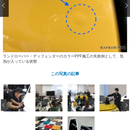
ショップレポート
愛車 File
ディテイリング
自動車豆知識
ストップ！不具合修理＆粗悪修理
ディテイリング
洗車
鈑金・塗装
鈑金・塗装
ヘッドライト磨き
コーティング
小キズ直し
防錆
特集記事
フィルム・ラッピング
ストップ 不具合修理＆粗悪修理
カーメーカー「旧車」関連プロジェ
ショップ紹介
クト
ショップレポート
プロショップ検索
レストア
コラム
ランドローバー・ディフェンダーのカラーPPF施工の失敗例として、気
泡が入っている状態
カーメーカー「旧車」関連プロジ
コラム
イベント
ェクト
この写真の記事
インタビュー
イベント告知
イベントレポート
‹