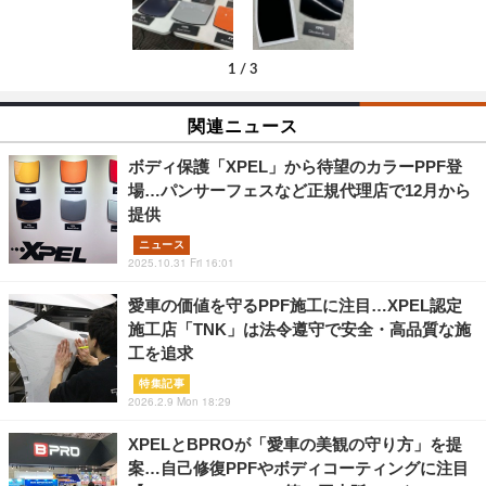
1
/
3
関連ニュース
ボディ保護「XPEL」から待望のカラーPPF登
場…パンサーフェスなど正規代理店で12月から
提供
ニュース
2025.10.31 Fri 16:01
愛車の価値を守るPPF施工に注目…XPEL認定
施工店「TNK」は法令遵守で安全・高品質な施
工を追求
特集記事
2026.2.9 Mon 18:29
XPELとBPROが「愛車の美観の守り方」を提
案…自己修復PPFやボディコーティングに注目