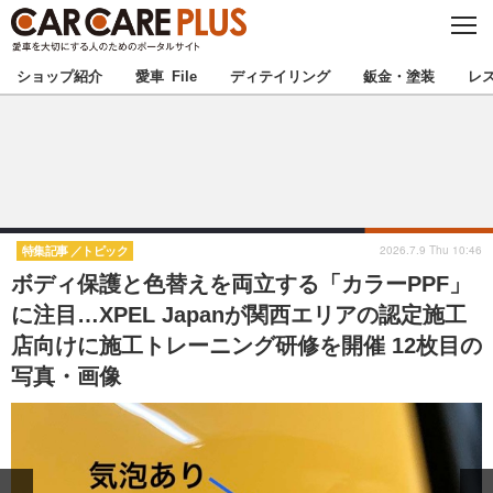
C
L
O
★カーケアプラス認定★
厳選プロショップを地域から探す
S
ショップ紹介
愛車 File
ディテイリング
鈑金・塗装
レ
E
北海道
東北
北関東
南関東
甲信越
北陸
2026.7.9 Thu 10:46
特集記事
トピック
ボディ保護と色替えを両立する「カラーPPF」
東海
関西
に注目…XPEL Japanが関西エリアの認定施工
店向けに施工トレーニング研修を開催 12枚目の
中国
四国
写真・画像
九州
沖縄
注目の記事