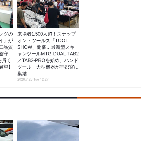
ングの
来場者1,500人超！スナップ
イ」が
オン・ツールズ「TOOL
工品質
SHOW」開催…最新型スキ
遵守
ャンツールMTG-DUAL-TAB2
を貫く
／TAB2-PROを始め、ハンド
展望】
ツール・大型機器が宇都宮に
集結
2026.7.28 Tue 12:27