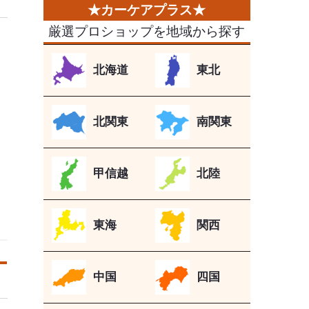
厳選プロショップを地域から探す
北海道
東北
北関東
南関東
甲信越
北陸
東海
関西
中国
四国