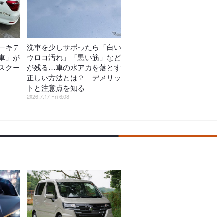
ーキテ
洗車を少しサボったら「白い
車」が
ウロコ汚れ」「黒い筋」など
スクー
が残る…車の水アカを落とす
正しい方法とは？ デメリッ
トと注意点を知る
2026.7.17 Fri 6:08