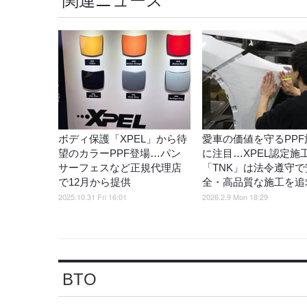
関連ニュース
ボディ保護「XPEL」から待
愛車の価値を守るPPF
望のカラーPPF登場…パン
に注目…XPEL認定施
サーフェスなど正規代理店
「TNK」は法令遵守で
で12月から提供
全・高品質な施工を追
2025.10.31 Fri 16:01
2026.2.9 Mon 18:29
BTO