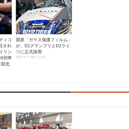
ディコ
国産「ガラス保護フィルム」
目され
が、D1グランプリとD1ライ
イリン
ツに正式採用
2026.5.11 Mon 12:00
特別寄
古舘忠