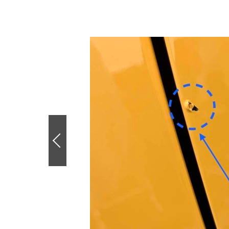
前
の
画
像