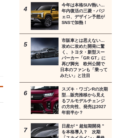
今年は本格SUV熱い…
年内復活の三菱・パジ
ェロ、デザイン予想が
SNSで加熱！
市販車とは思えない…
攻めに攻めた開発に驚
く、トヨタ・新型スー
パーカー「GR GT」に
再び脚光 欧州公開で
日本のファンも「乗って
みたい」と注目
スズキ・ワゴンRの次期
型…販売推移から見え
るフルモデルチェンジ
の方向性、発売は2027
年前半か？
日産が “ 超短期開発 ”
を本格導入？ 次期
「スカイライン」最終