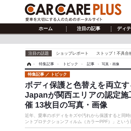
ホーム
注目の記事
ディテ
注目の話題
ショップレポート
ストップ！不具合
ホーム
›
特集記事
›
トピック
›
記事
›
写真・画像
特集記事
トピック
ボディ保護と色替えを両立する
Japanが関西エリアの認定
催 13枚目の写真・画像
近年、愛車のボディをキズや汚れから保護すると同時
ントプロテクションフィルム（カラーPPF）」という