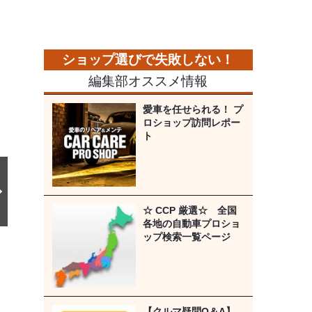
次
の
画
像
編集部オススメ情報
愛車を任せられる！ プ
ロショップ訪問レポー
ト
☆ CCP 厳選☆ 全国
各地の自動車プロショ
ップ検索一覧ページ
【クルマ疑問Q＆A】