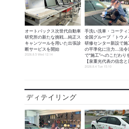
オートバックス次世代自動車
手洗い洗車・コーティ
研究所の新たな挑戦…純正ス
全国グループ「トウメ
キャンツールを用いた出張診
研修センター新設で施
断サービスを開始
の平準化に注力…法令
2026.8.5 Wed 12:14
で“施工”へのこだわり
【泉重光代表の信念と
2026.8.4 Tue 15:10
ディテイリング