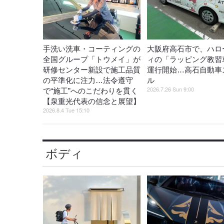
手洗い洗車・コーティングの
大阪府高石市で、ハロ
全国グループ「トウメイ」が
ィの「ラッピング教習
研修センター新設で施工品質
運行開始…高石自動車
の平準化に注力…法令遵守
ル
2026.7.26 Sun 9:00
で“施工”へのこだわりを貫く
【泉重光代表の信念と展望】
2026.8.4 Tue 15:10
ボディ