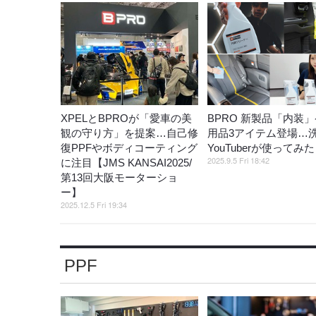
XPELとBPROが「愛車の美
BPRO 新製品「内装
観の守り方」を提案…自己修
用品3アイテム登場…
復PPFやボディコーティング
YouTuberが使ってみた
2025.9.5 Fri 18:42
に注目【JMS KANSAI2025/
第13回大阪モーターショ
ー】
2025.12.5 Fri 19:34
PPF