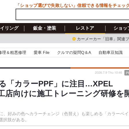
「ショップ選びで失敗しない」信頼できる情報をチェッ
イリング
鈑金・塗装
レストア
ショッ
カーメーカー「旧車」関連
修理＆粗悪修理
愛車 File
クルマの疑問Q＆A
自動車豆知識
2026.7.9 Thu 10:46
P
「カラーPPF」に注目…XPEL
施工店向けに施工トレーニング研修を
に、好みの色へカラーチェンジ（色替え）も楽しめる「カラーペイ
選択肢がある。