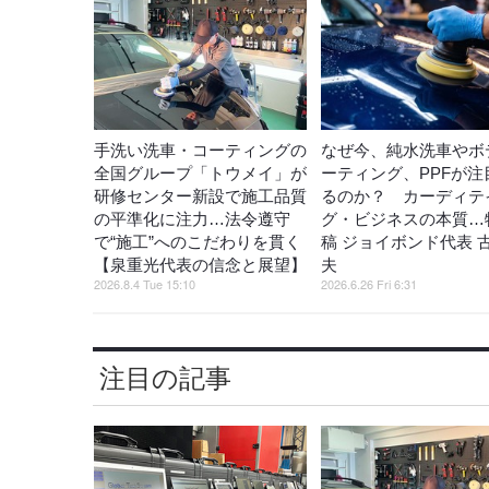
手洗い洗車・コーティングの
なぜ今、純水洗車やボ
全国グループ「トウメイ」が
ーティング、PPFが注
研修センター新設で施工品質
るのか？ カーディテ
の平準化に注力…法令遵守
グ・ビジネスの本質…
で“施工”へのこだわりを貫く
稿 ジョイボンド代表 
【泉重光代表の信念と展望】
夫
2026.8.4 Tue 15:10
2026.6.26 Fri 6:31
注目の記事