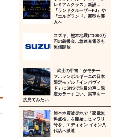
レミアムクラス」新設…
『ランドクルーザーFJ』や
『エルグランド』新型を導
入へ
スズキ、熊本地震に1000万
円の義援金…急速充電器も
無償開放
“ 武士の甲冑 ” がモチー
フ…ランボルギーニの日本
限定モデル「インパヴィ
ド」にSNSで注目の声…限
定カラーすごい、実車を一
度見てみたい
熊本地震被災地で「家電無
料点検」を開始…ヒマワリ
号を、エディオン イオン八
代店へ派遣