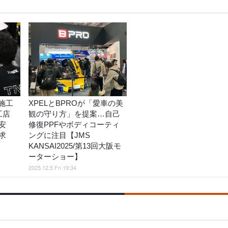
施工
XPELとBPROが「愛車の美
工店
観の守り方」を提案…自己
安
修復PPFやボディコーティ
求
ングに注目【JMS
KANSAI2025/第13回大阪モ
ーターショー】
2025.12.5 Fri 19:34