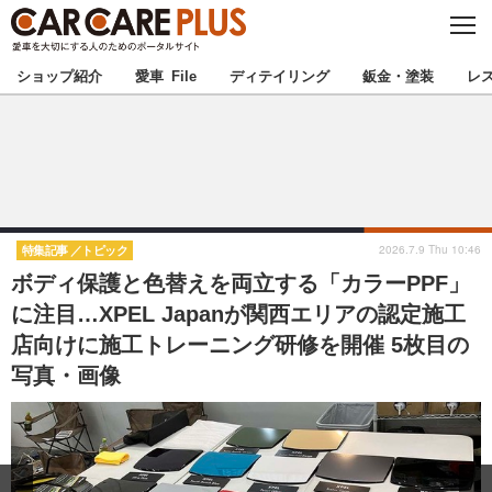
C
L
O
★カーケアプラス認定★
厳選プロショップを地域から探す
S
ショップ紹介
愛車 File
ディテイリング
鈑金・塗装
レ
E
北海道
東北
北関東
南関東
甲信越
北陸
2026.7.9 Thu 10:46
特集記事
トピック
ボディ保護と色替えを両立する「カラーPPF」
東海
関西
に注目…XPEL Japanが関西エリアの認定施工
店向けに施工トレーニング研修を開催 5枚目の
中国
四国
写真・画像
九州
沖縄
注目の記事