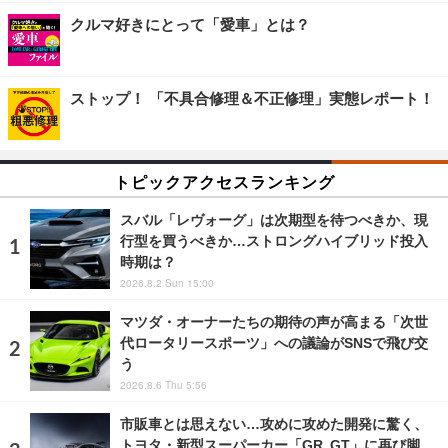
クルマ好きにとって「愛車」とは？
ストップ！ 「不具合修理＆不正修理」実態レポート！
トピックアクセスランキング
スバル「レヴォーグ」は次期型を待つべきか、現
行型を買うべきか…ストロングハイブリッド投入
時期は？
2026.8.2 Sun 15:00
マツダ・オーナーたちの期待の声が高まる「次世
代ロータリースポーツ」への議論がSNSで飛び交
う
2026.8.6 Thu 5:56
市販車とは思えない…攻めに攻めた開発に驚く、
トヨタ・新型スーパーカー「GR GT」に再び脚