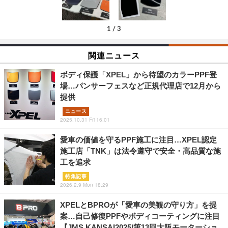
1
/
3
関連ニュース
ボディ保護「XPEL」から待望のカラーPPF登
場…パンサーフェスなど正規代理店で12月から
提供
ニュース
2025.10.31 Fri 16:01
愛車の価値を守るPPF施工に注目…XPEL認定
施工店「TNK」は法令遵守で安全・高品質な施
工を追求
特集記事
2026.2.9 Mon 18:29
XPELとBPROが「愛車の美観の守り方」を提
案…自己修復PPFやボディコーティングに注目
【JMS KANSAI2025/第13回大阪モーターショ