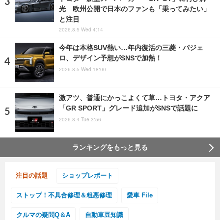
光 欧州公開で日本のファンも「乗ってみたい」
と注目
2026.8.5 Wed 4:14
今年は本格SUV熱い…年内復活の三菱・パジェ
ロ、デザイン予想がSNSで加熱！
2026.8.5 Wed 18:00
激アツ、普通にかっこよくて草…トヨタ・アクア
「GR SPORT」グレード追加がSNSで話題に
2026.8.4 Tue 3:56
ランキングをもっと見る
注目の話題
ショップレポート
ストップ！不具合修理＆粗悪修理
愛車 File
クルマの疑問Q＆A
自動車豆知識