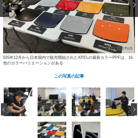
ショップレポート
愛車 File
ディテイリング
自動車豆知識
ストップ！不具合修理＆粗悪修理
ディテイリング
洗車
鈑金・塗装
鈑金・塗装
ヘッドライト磨き
コーティング
小キズ直し
防錆
特集記事
フィルム・ラッピング
ストップ 不具合修理＆粗悪修理
カーメーカー「旧車」関連プロジェ
ショップ紹介
クト
ショップレポート
プロショップ検索
レストア
025年12月から日本国内で販売開始されたXPELの最新カラーPPFは、16
コラム
色のカラーバリエーションがある
カーメーカー「旧車」関連プロジ
コラム
イベント
ェクト
この写真の記事
インタビュー
イベント告知
イベントレポート
‹