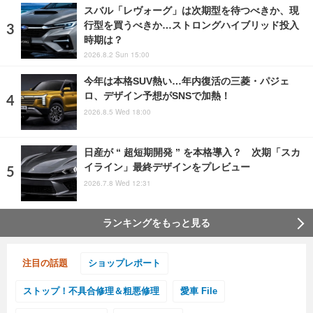
スバル「レヴォーグ」は次期型を待つべきか、現
行型を買うべきか…ストロングハイブリッド投入
時期は？
2026.8.2 Sun 15:00
今年は本格SUV熱い…年内復活の三菱・パジェ
ロ、デザイン予想がSNSで加熱！
2026.8.5 Wed 18:00
日産が “ 超短期開発 ” を本格導入？ 次期「スカ
イライン」最終デザインをプレビュー
2026.7.8 Wed 12:31
ランキングをもっと見る
注目の話題
ショップレポート
ストップ！不具合修理＆粗悪修理
愛車 File