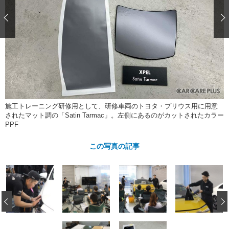
ショップレポート
愛車 File
ディテイリング
自動車豆知識
ストップ！不具合修理＆粗悪修理
ディテイリング
洗車
鈑金・塗装
鈑金・塗装
ヘッドライト磨き
コーティング
小キズ直し
防錆
特集記事
フィルム・ラッピング
ストップ 不具合修理＆粗悪修理
カーメーカー「旧車」関連プロジェ
ショップ紹介
クト
ショップレポート
プロショップ検索
レストア
コラム
施工トレーニング研修用として、研修車両のトヨタ・プリウス用に用意
カーメーカー「旧車」関連プロジ
コラム
イベント
されたマット調の「Satin Tarmac」。左側にあるのがカットされたカラー
ェクト
PPF
インタビュー
イベント告知
イベントレポート
この写真の記事
‹