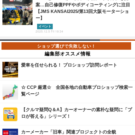
案…自己修復PPFやボディコーティングに注目
【JMS KANSAI2025/第13回大阪モーターショ
ー】
イベント
2025.12.5 Fri 19:34
編集部オススメ情報
愛車を任せられる！ プロショップ訪問レポート
☆ CCP 厳選☆ 全国各地の自動車プロショップ検索一
覧ページ
【クルマ疑問Q＆A】カーオーナーの素朴な疑問に「プ
ロが答える」シリーズ！
カーメーカー「旧車」関連プロジェクトの全貌