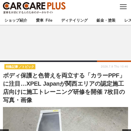
C
L
O
★カーケアプラス認定★
厳選プロショップを地域から探す
S
ショップ紹介
愛車 File
ディテイリング
鈑金・塗装
レ
E
北海道
東北
北関東
南関東
甲信越
北陸
2026.7.9 Thu 10:46
特集記事
トピック
ボディ保護と色替えを両立する「カラーPPF」
東海
関西
に注目…XPEL Japanが関西エリアの認定施工
店向けに施工トレーニング研修を開催 7枚目の
中国
四国
写真・画像
九州
沖縄
注目の記事