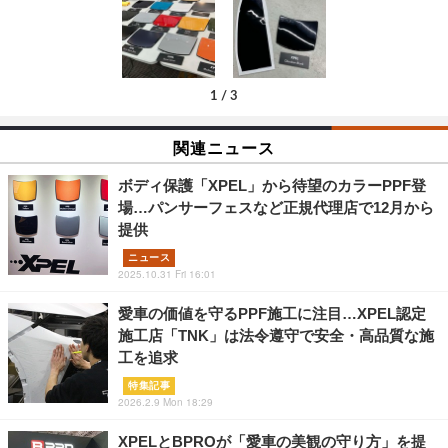
1
/
3
関連ニュース
ボディ保護「XPEL」から待望のカラーPPF登
場…パンサーフェスなど正規代理店で12月から
提供
ニュース
2025.10.31 Fri 16:01
愛車の価値を守るPPF施工に注目…XPEL認定
施工店「TNK」は法令遵守で安全・高品質な施
工を追求
特集記事
2026.2.9 Mon 18:29
XPELとBPROが「愛車の美観の守り方」を提