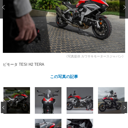
ショップレポート
愛車 File
ディテイリング
自動車豆知識
ストップ！不具合修理＆粗悪修理
ディテイリング
洗車
鈑金・塗装
鈑金・塗装
ヘッドライト磨き
コーティング
小キズ直し
防錆
特集記事
フィルム・ラッピング
ストップ 不具合修理＆粗悪修理
カーメーカー「旧車」関連プロジェ
ショップ紹介
クト
ショップレポート
プロショップ検索
レストア
コラム
《写真提供 カワサキモータースジャパン》
カーメーカー「旧車」関連プロジ
コラム
イベント
ビモータ TESI H2 TERA
ェクト
インタビュー
イベント告知
イベントレポート
この写真の記事
‹