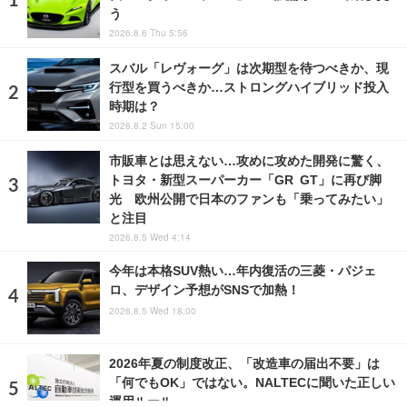
う
2026.8.6 Thu 5:56
スバル「レヴォーグ」は次期型を待つべきか、現
行型を買うべきか…ストロングハイブリッド投入
時期は？
2026.8.2 Sun 15:00
市販車とは思えない…攻めに攻めた開発に驚く、
トヨタ・新型スーパーカー「GR GT」に再び脚
光 欧州公開で日本のファンも「乗ってみたい」
と注目
2026.8.5 Wed 4:14
今年は本格SUV熱い…年内復活の三菱・パジェ
ロ、デザイン予想がSNSで加熱！
2026.8.5 Wed 18:00
2026年夏の制度改正、「改造車の届出不要」は
「何でもOK」ではない。NALTECに聞いた正しい
運用ルール