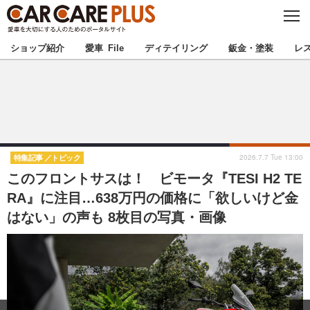
C
L
O
★カーケアプラス認定★
厳選プロショップを地域から探す
S
ショップ紹介
愛車 File
ディテイリング
鈑金・塗装
レ
E
北海道
東北
北関東
南関東
甲信越
北陸
2026.7.7 Tue 13:00
特集記事
トピック
このフロントサスは！ ビモータ『TESI H2 TE
東海
関西
RA』に注目…638万円の価格に「欲しいけど金
はない」の声も 8枚目の写真・画像
中国
四国
九州
沖縄
注目の記事