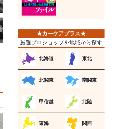
厳選プロショップを地域から探す
北海道
東北
北関東
南関東
甲信越
北陸
東海
関西