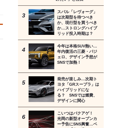
スバル「レヴォーグ」
は次期型を待つべき
か、現行型を買うべき
か…ストロングハイブ
リッド投入時期は？
今年は本格SUV熱い…
年内復活の三菱・パジ
ェロ、デザイン予想が
SNSで加熱！
発売が楽しみ…次期ト
ヨタ「GRスープラ」は
ハイブリッドにな
る？ SNSでは燃費、
デザインに関心
こいつはバクアゲ！
光岡の新型オープンカ
ー予告にSNS興奮…ベ