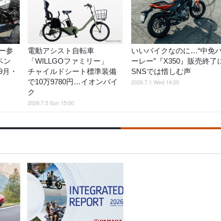
ー参
電動アシスト自転車
いいバイクなのに…“中免
ベン
「WILLGOファミリー」
ーレー”『X350』販売終了
9月・
チャイルドシート標準装備
SNSでは惜しむ声
で10万9780円…イオンバイ
2026.7.1 Wed 14:00
ク
2026.7.5 Sun 15:00