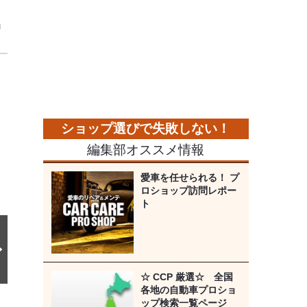
」
次
の
画
像
編集部オススメ情報
愛車を任せられる！ プ
ロショップ訪問レポー
ト
☆ CCP 厳選☆ 全国
各地の自動車プロショ
ップ検索一覧ページ