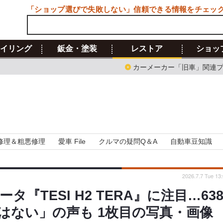
「ショップ選びで失敗しない」信頼できる情報をチェッ
イリング
鈑金・塗装
レストア
ショッ
カーメーカー「旧車」関連
修理＆粗悪修理
愛車 File
クルマの疑問Q＆A
自動車豆知識
2026.7.7 Tue 13
TESI H2 TERA』に注目…63
はない」の声も 1枚目の写真・画像