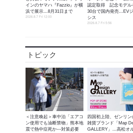
インのヤマハ『Fazzio』が横
認定取得 記念モデル
浜で展示…8月31日まで
30台で国内発売…EV
2026.8.7 Fri 12:00
シス
2026.8.7 Fri 5:56
トピック
＜注意喚起＞車中泊「エアコ
四国初上陸、ゼンリン
ン使用でも油断禁物」熊本地
雑貨ブランド「Map Des
震で熱中症死か---対策必要
GALLERY」…高松オ