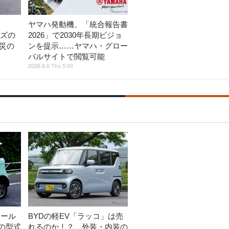
ヤマハ発動機、「統合報告書
ーズの
2026」で2030年長期ビジョ
火災の
ンを提示……ヤマハ・グロー
バルサイトで閲覧可能
2026.8.6 Thu 5:00
リール
BYDの軽EV「ラッコ」は売
の型式
れるのか！？ 外装・内装の