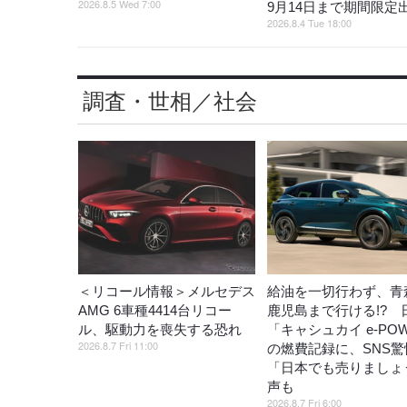
2026.8.5 Wed 7:00
9月14日まで期間限定
2026.8.4 Tue 18:00
調査・世相／社会
＜リコール情報＞メルセデス
給油を一切行わず、青
AMG 6車種4414台リコー
鹿児島まで行ける!? 
ル、駆動力を喪失する恐れ
「キャシュカイ e-PO
2026.8.7 Fri 11:00
の燃費記録に、SNS驚
「日本でも売りましょ
声も
2026.8.7 Fri 6:00