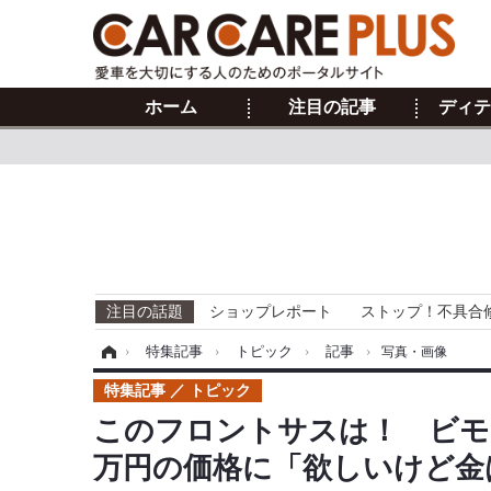
ホーム
注目の記事
ディテ
注目の話題
ショップレポート
ストップ！不具合
ホーム
›
特集記事
›
トピック
›
記事
›
写真・画像
特集記事
トピック
このフロントサスは！ ビモータ『
万円の価格に「欲しいけど金