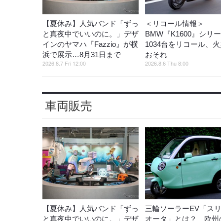
【夏休み】人気バンド「ずっ
＜リコール情報＞
と真夜中でいいのに。」デザ
BMW『K1600』シリ
インのヤマハ『Fazzio』が横
1034台をリコール、
浜で展示…8月31日まで
おそれ
2026.8.7 Fri 12:00
2026.8.6 Thu 8:00
車両販売
【夏休み】人気バンド「ずっ
三輪ソーラーEV「ス
と真夜中でいいのに。」デザ
オータ」とは？ 欧州