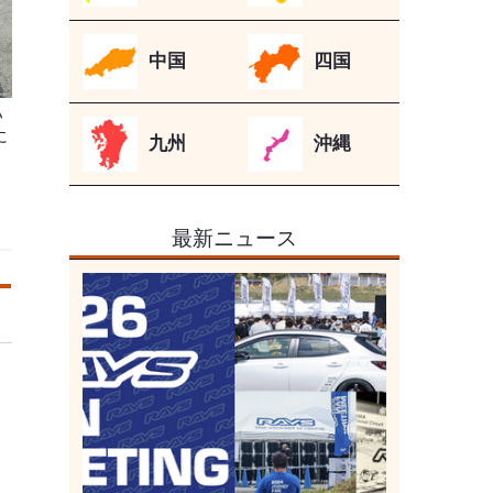
中国
四国
ハ
に
九州
沖縄
最新ニュース