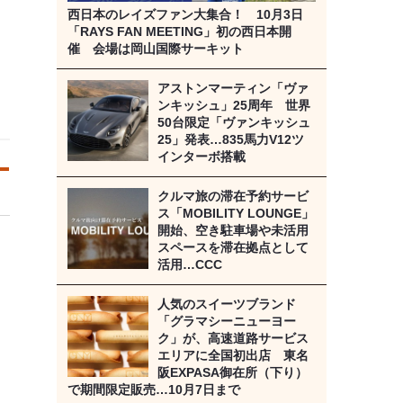
西日本のレイズファン大集合！ 10月3日
「RAYS FAN MEETING」初の西日本開
催 会場は岡山国際サーキット
アストンマーティン「ヴァ
ンキッシュ」25周年 世界
50台限定「ヴァンキッシュ
25」発表…835馬力V12ツ
インターボ搭載
クルマ旅の滞在予約サービ
ス「MOBILITY LOUNGE」
開始、空き駐車場や未活用
スペースを滞在拠点として
活用…CCC
人気のスイーツブランド
「グラマシーニューヨー
ク」が、高速道路サービス
エリアに全国初出店 東名
阪EXPASA御在所（下り）
で期間限定販売…10月7日まで