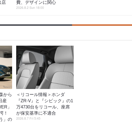
出店
費、デザインに関心
2026.8.2 Sun 18:00
森から
＜リコール情報＞ホンダ
日産
『ZR-V』と『シビック』の1
WER」
万4730台をリコール、座席
愕！
が保安基準に不適合
2026.8.7 Fri 5:45
う」の