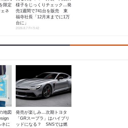
を限定
様子をじっくりチェック…発
ジェネ
売1週間で741台を販売 東
福寺社長「12月末までに1万
台に」
2026.8.7 Fri 5:42
の地図
発売が楽しみ…次期トヨタ
ign
「GRスープラ」はハイブリ
ルネに
ッドになる？ SNSでは燃