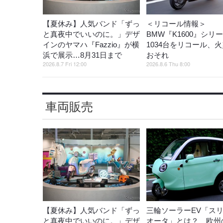
【夏休み】人気バンド「ずっ
＜リコール情報＞
と真夜中でいいのに。」デザ
BMW『K1600』シリ
インのヤマハ『Fazzio』が横
1034台をリコール、
浜で展示…8月31日まで
おそれ
2026.8.7 Fri 12:00
2026.8.6 Thu 8:00
車両販売
【夏休み】人気バンド「ずっ
三輪ソーラーEV「ス
と真夜中でいいのに。」デザ
オータ」とは？ 欧州