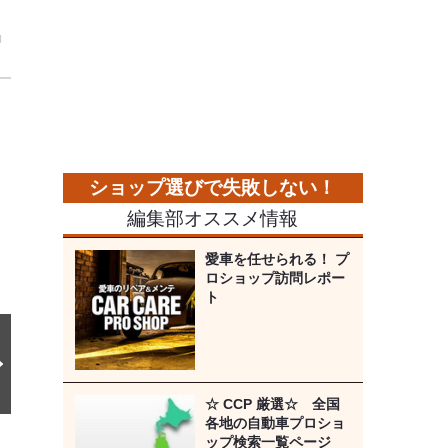
」
次
の
画
像
編集部オススメ情報
愛車を任せられる！ プ
ロショップ訪問レポー
ト
☆ CCP 厳選☆ 全国
各地の自動車プロショ
ップ検索一覧ページ