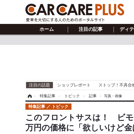
ホーム
注目の記事
ディテ
注目の話題
ショップレポート
ストップ！不具合
ホーム
›
特集記事
›
トピック
›
記事
›
写真・画像
特集記事
トピック
このフロントサスは！ ビモータ『
万円の価格に「欲しいけど金