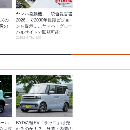
ヤマハ発動機、「統合報告書
ーズの
2026」で2030年長期ビジョ
火災の
ンを提示……ヤマハ・グロー
バルサイトで閲覧可能
2026.8.6 Thu 5:00
リール
BYDの軽EV「ラッコ」は売
の型式
れるのか！？ 外装・内装の