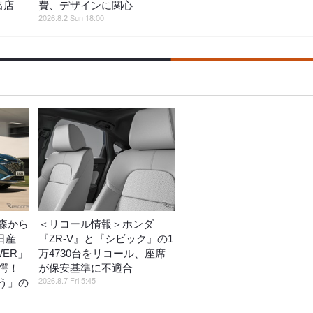
出店
費、デザインに関心
2026.8.2 Sun 18:00
森から
＜リコール情報＞ホンダ
日産
『ZR-V』と『シビック』の1
WER」
万4730台をリコール、座席
愕！
が保安基準に不適合
2026.8.7 Fri 5:45
う」の