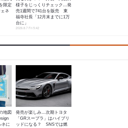
を限定
様子をじっくりチェック…発
ジェネ
売1週間で741台を販売 東
福寺社長「12月末までに1万
台に」
2026.8.7 Fri 5:42
の地図
発売が楽しみ…次期トヨタ
ign
「GRスープラ」はハイブリ
ルネに
ッドになる？ SNSでは燃