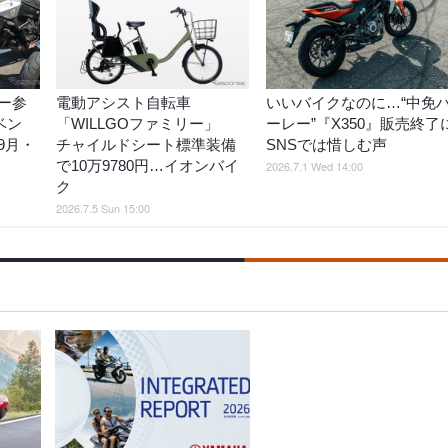
ー参
電動アシスト自転車
いいバイクなのに…“中免
ベン
「WILLGOファミリー」
ーレー”『X350』販売終了
9月・
チャイルドシート標準装備
SNSでは惜しむ声
で10万9780円…イオンバイ
2026.7.1 Wed 14:00
ク
2026.7.5 Sun 15:00