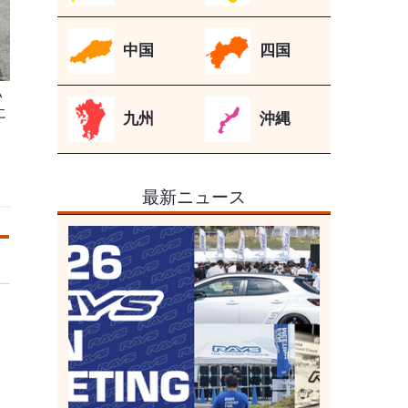
中国
四国
ハ
に
九州
沖縄
最新ニュース