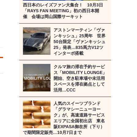
西日本のレイズファン大集合！ 10月3日
「RAYS FAN MEETING」初の西日本開
催 会場は岡山国際サーキット
アストンマーティン「ヴァ
ンキッシュ」25周年 世界
50台限定「ヴァンキッシュ
25」発表…835馬力V12ツ
インターボ搭載
クルマ旅の滞在予約サービ
ス「MOBILITY LOUNGE」
開始、空き駐車場や未活用
スペースを滞在拠点として
活用…CCC
人気のスイーツブランド
「グラマシーニューヨー
ク」が、高速道路サービス
エリアに全国初出店 東名
阪EXPASA御在所（下り）
で期間限定販売…10月7日まで