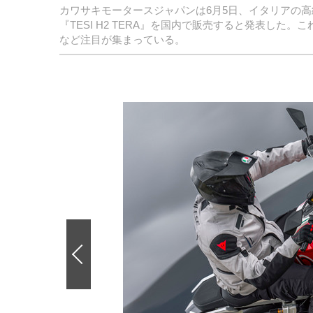
カワサキモータースジャパンは6月5日、イタリアの
『TESI H2 TERA』を国内で販売すると発表し
など注目が集まっている。
前
の
画
像