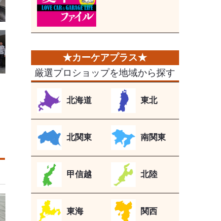
厳選プロショップを地域から探す
北海道
東北
北関東
南関東
甲信越
北陸
東海
関西