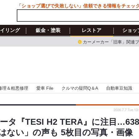
「ショップ選びで失敗しない」信頼できる情報をチェッ
イリング
鈑金・塗装
レストア
ショッ
カーメーカー「旧車」関連
修理＆粗悪修理
愛車 File
クルマの疑問Q＆A
自動車豆知識
2026.7.7 Tue 13
TESI H2 TERA』に注目…63
はない」の声も 5枚目の写真・画像