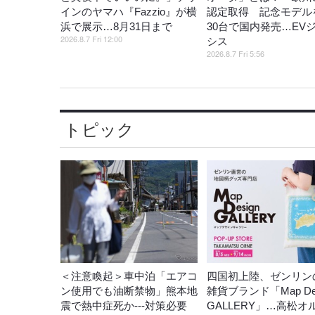
インのヤマハ『Fazzio』が横
認定取得 記念モデル
浜で展示…8月31日まで
30台で国内発売…EV
2026.8.7 Fri 12:00
シス
2026.8.7 Fri 5:56
トピック
＜注意喚起＞車中泊「エアコ
四国初上陸、ゼンリン
ン使用でも油断禁物」熊本地
雑貨ブランド「Map Des
震で熱中症死か---対策必要
GALLERY」…高松オ