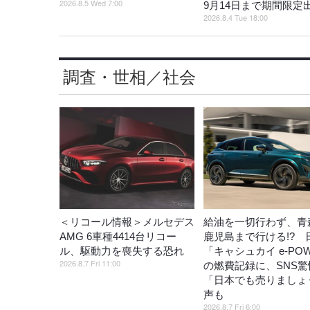
2026.8.5 Wed 7:00
9月14日まで期間限定
2026.8.4 Tue 18:00
調査・世相／社会
＜リコール情報＞メルセデス
給油を一切行わず、青
AMG 6車種4414台リコー
鹿児島まで行ける!? 
ル、駆動力を喪失する恐れ
「キャシュカイ e-PO
2026.8.7 Fri 11:00
の燃費記録に、SNS驚
「日本でも売りましょ
声も
2026.8.7 Fri 6:00