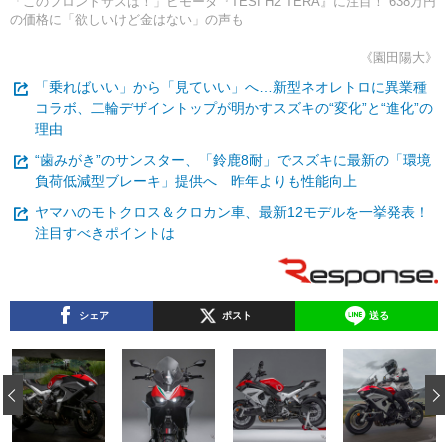
「このフロントサスは！」ビモータ『TESI H2 TERA』に注目！ 638万円
の価格に「欲しいけど金はない」の声も
《園田陽大》
「乗ればいい」から「見ていい」へ…新型ネオレトロに異業種
コラボ、二輪デザイントップが明かすスズキの“変化”と“進化”の
理由
“歯みがき”のサンスター、「鈴鹿8耐」でスズキに最新の「環境
負荷低減型ブレーキ」提供へ 昨年よりも性能向上
ヤマハのモトクロス＆クロカン車、最新12モデルを一挙発表！
注目すべきポイントは
シェア
ポスト
送る
‹