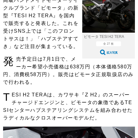
高級ハンドメイドモーターサイ
ショップレポート
愛車 File
ディテイリング
クルブランド「ビモータ」の新
自動車豆知識
ストップ！不具合修理＆粗悪修理
ディテイリング
洗車
型『TESI H2 TERA』を国内
鈑金・塗装
で販売すると発表した。これを
鈑金・塗装
ヘッドライト磨き
コーティング
小キズ直し
防錆
特集記事
受けSNS上では「このフロン
ビモータ TESI H2 TERA
トサスは！」「ハブステアすて
フィルム・ラッピング
ストップ 不具合修理＆粗悪修理
カーメーカー「旧車」関連プロジェ
ショップ紹介
全 27 枚
き」など注目が集まっている。
クト
ショップレポート
プロショップ検索
拡大写真
レストア
発
売予定日は7月1日で、メ
コラム
カーメーカー「旧車」関連プロジ
ーカー希望小売価格は638万円（本体価格580万
コラム
イベント
ェクト
円、消費税58万円）。販売はビモータ正規取扱店のみ
インタビュー
イベント告知
イベントレポート
で行われる。
T
ESI H2 TERAは、カワサキ『Z H2』のスーパー
チャージドエンジンと、ビモータの象徴であるTE
SIセンターハブステアリングシステムを組み合わせた
ラディカルなクロスオーバーモデルだ。