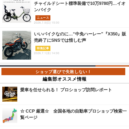
チャイルドシート標準装備で10万9780円…イオ
ンバイク
ニュース
2026.7.5(日) 15:00
いいバイクなのに…“中免ハーレー”『X350』販
売終了にSNSでは惜しむ声
特集記事
2026.7.1(水) 14:00
編集部オススメ情報
愛車を任せられる！ プロショップ訪問レポート
☆ CCP 厳選☆ 全国各地の自動車プロショップ検索一
覧ページ