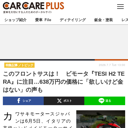
C
L
O
★カーケアプラス認定★
厳選プロショップを地域から探す
S
ショップ紹介
愛車 File
ディテイリング
鈑金・塗装
レ
E
北海道
東北
北関東
南関東
甲信越
北陸
2026.7.7 Tue 13:00
特集記事
トピック
このフロントサスは！ ビモータ『TESI H2 TE
東海
関西
RA』に注目…638万円の価格に「欲しいけど金
はない」の声も
中国
四国
シェア
ポスト
送る
九州
沖縄
カ
ワサキモータースジャパ
注目の記事
ンは6月5日、イタリアの