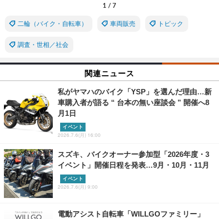
1
/
7
二輪（バイク・自転車）
車両販売
トピック
調査・世相／社会
関連ニュース
私がヤマハのバイク「YSP」を選んだ理由…新
車購入者が語る “ 台本の無い座談会 ” 開催へ8
月1日
イベント
2026.7.6(月) 16:00
スズキ、バイクオーナー参加型「2026年度・3
イベント」開催日程を発表…9月・10月・11月
イベント
2026.7.6(月) 9:00
電動アシスト自転車「WILLGOファミリー」