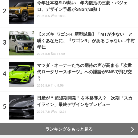
今年は本格SUV熱い…年内復活の三菱・パジェ
ロ、デザイン予想がSNSで加熱！
2026.8.5 Wed 18:00
【スズキ ワゴンR 新型試乗】「MTが少ない」と
嘆くあなたに、『ワゴンR』があるじゃない…中村
孝仁
2026.8.8 Sat 14:00
マツダ・オーナーたちの期待の声が高まる「次世
代ロータリースポーツ」への議論がSNSで飛び交
う
2026.8.6 Thu 5:56
日産が “ 超短期開発 ” を本格導入？ 次期「スカ
イライン」最終デザインをプレビュー
2026.7.8 Wed 12:31
ランキングをもっと見る