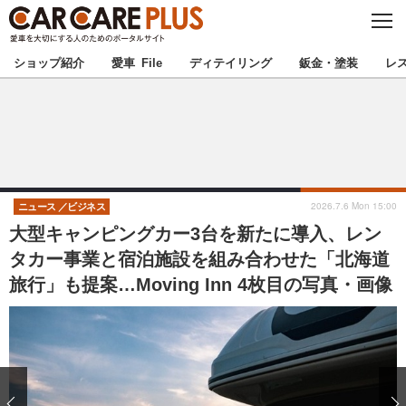
C
L
O
★カーケアプラス認定★
厳選プロショップを地域から探す
S
ショップ紹介
愛車 File
ディテイリング
鈑金・塗装
レ
E
北海道
東北
北関東
南関東
甲信越
北陸
2026.7.6 Mon 15:00
ニュース
ビジネス
大型キャンピングカー3台を新たに導入、レン
東海
関西
タカー事業と宿泊施設を組み合わせた「北海道
旅行」も提案…Moving Inn 4枚目の写真・画像
中国
四国
九州
沖縄
注目の記事