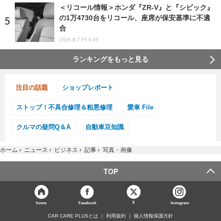
＜リコール情報＞ホンダ『ZR-V』と『シビック』
の1万4730台をリコール、座席が保安基準に不適
合
2026.8.7 Fri 5:45
ランキングをもっと見る
注目の話題
ショップレポート
ストップ！不具合修理＆粗悪修理
愛車 File
クルマの疑問Q＆A
自動車豆知識
ホーム
›
ニュース
›
ビジネス
›
記事
›
写真・画像
TOP
X
home
Facebook
Instagram
CAR CARE PLUSとは
利用規約
個人情報保護方針