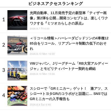
ビジネスアクセスランキング
光岡自動車、11月発売予定の新型車「ティザー画
像」第2弾を公開…開発コンセプトは、楽しくワク
ワクする『ミツオカらしさの原点』
2026.8.7 Fri 6:00
＜リコール情報＞ハーレーダビッドソンの4車種12
85台をリコール、リアブレーキ制動力低下のおそ
れ
2026.8.10 Mon 16:00
VWジャパン、Jリーグチーム「RB大宮アルディー
ジャ」とモビリティパートナー契約を締結
2026.8.10 Mon 15:00
スシローで「GRミニカー」ゲット！ 激アツ、ス
シロー×トヨタGRのコラボがと話題に… SNSでは
GRミニカーの入手報告も
2026.8.8 Sat 6:46