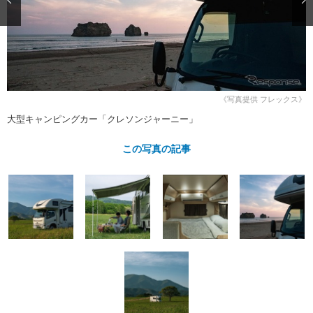
ショップレポート
愛車 File
ディテイリング
自動車豆知識
ストップ！不具合修理＆粗悪修理
ディテイリング
洗車
鈑金・塗装
鈑金・塗装
ヘッドライト磨き
コーティング
小キズ直し
防錆
特集記事
フィルム・ラッピング
ストップ 不具合修理＆粗悪修理
カーメーカー「旧車」関連プロジェ
ショップ紹介
《写真提供 フレックス》
クト
大型キャンピングカー「クレソンジャーニー」
ショップレポート
プロショップ検索
レストア
コラム
この写真の記事
カーメーカー「旧車」関連プロジ
コラム
イベント
ェクト
インタビュー
イベント告知
イベントレポート