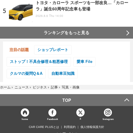
トヨタ・カローラ スポーツを一部改良…「カロー
ラ」誕生60周年記念車も登場
2026.8.6 Thu 14:00
ランキングをもっと見る
注目の話題
ショップレポート
ストップ！不具合修理＆粗悪修理
愛車 File
クルマの疑問Q＆A
自動車豆知識
ホーム
›
ニュース
›
ビジネス
›
記事
›
写真・画像
TOP
X
home
Facebook
Instagram
CAR CARE PLUSとは
利用規約
個人情報保護方針