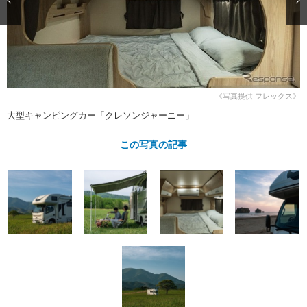
ショップレポート
愛車 File
ディテイリング
自動車豆知識
ストップ！不具合修理＆粗悪修理
ディテイリング
洗車
鈑金・塗装
鈑金・塗装
ヘッドライト磨き
コーティング
小キズ直し
防錆
特集記事
フィルム・ラッピング
ストップ 不具合修理＆粗悪修理
カーメーカー「旧車」関連プロジェ
ショップ紹介
《写真提供 フレックス》
クト
大型キャンピングカー「クレソンジャーニー」
ショップレポート
プロショップ検索
レストア
コラム
この写真の記事
カーメーカー「旧車」関連プロジ
コラム
イベント
ェクト
インタビュー
イベント告知
イベントレポート