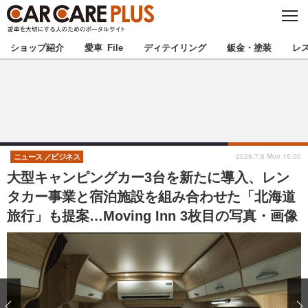
C
L
O
★カーケアプラス認定★
厳選プロショップを地域から探す
S
ショップ紹介
愛車 File
ディテイリング
鈑金・塗装
レ
E
北海道
東北
北関東
南関東
甲信越
北陸
2026.7.6 Mon 15:00
ニュース
ビジネス
大型キャンピングカー3台を新たに導入、レン
東海
関西
タカー事業と宿泊施設を組み合わせた「北海道
旅行」も提案…Moving Inn 3枚目の写真・画像
中国
四国
九州
沖縄
注目の記事