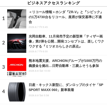
ビジネスアクセスランキング
＜リコール情報＞ホンダ『ZR-V』と『シビック』
の1万4730台をリコール、座席が保安基準に不適
合
2026.8.7 Fri 5:45
光岡自動車、11月発売予定の新型車「ティザー画
像」第2弾を公開…開発コンセプトは、楽しくワク
ワクする『ミツオカらしさの原点』
2026.8.7 Fri 6:00
熊本地震支援、ARCHIONグループが1000万円の
義援金を拠出…日野自動車・三菱ふそうも参加
2026.8.8 Sat 10:00
日産・キックス新型に、ダンロップのタイヤ「SP
SPORT MAXX 060」新車装着
2026.8.8 Sat 5:58