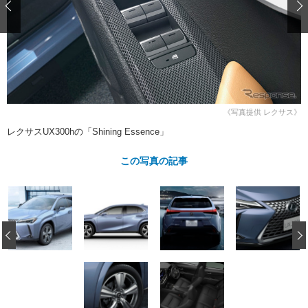
ショップレポート
愛車 File
ディテイリング
自動車豆知識
ストップ！不具合修理＆粗悪修理
ディテイリング
洗車
鈑金・塗装
鈑金・塗装
ヘッドライト磨き
コーティング
小キズ直し
防錆
特集記事
フィルム・ラッピング
ストップ 不具合修理＆粗悪修理
カーメーカー「旧車」関連プロジェ
ショップ紹介
クト
《写真提供 レクサス》
ショップレポート
プロショップ検索
レストア
コラム
レクサスUX300hの「Shining Essence」
カーメーカー「旧車」関連プロジ
コラム
イベント
この写真の記事
ェクト
インタビュー
イベント告知
イベントレポート
‹