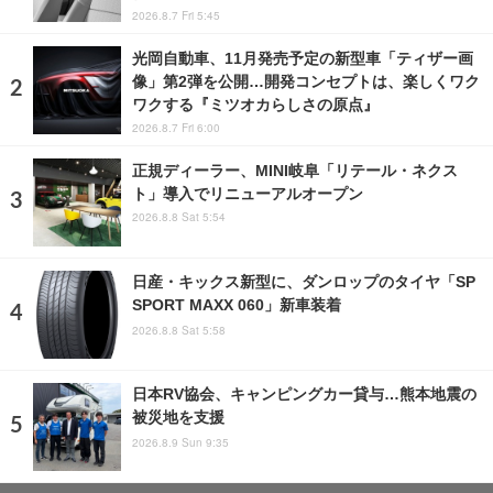
2026.8.7 Fri 5:45
光岡自動車、11月発売予定の新型車「ティザー画
像」第2弾を公開…開発コンセプトは、楽しくワク
ワクする『ミツオカらしさの原点』
2026.8.7 Fri 6:00
正規ディーラー、MINI岐阜「リテール・ネクス
ト」導入でリニューアルオープン
2026.8.8 Sat 5:54
日産・キックス新型に、ダンロップのタイヤ「SP
SPORT MAXX 060」新車装着
2026.8.8 Sat 5:58
日本RV協会、キャンピングカー貸与…熊本地震の
被災地を支援
2026.8.9 Sun 9:35