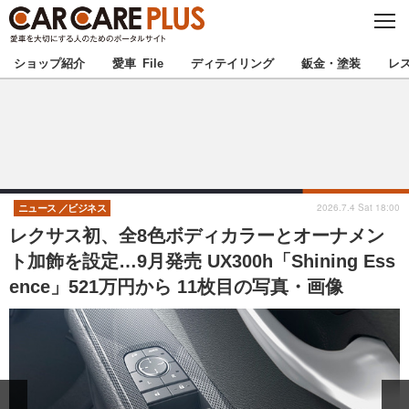
C
L
O
★カーケアプラス認定★
厳選プロショップを地域から探す
S
ショップ紹介
愛車 File
ディテイリング
鈑金・塗装
レ
E
北海道
東北
北関東
南関東
甲信越
北陸
2026.7.4 Sat 18:00
ニュース
ビジネス
レクサス初、全8色ボディカラーとオーナメン
東海
関西
ト加飾を設定…9月発売 UX300h「Shining Ess
ence」521万円から 11枚目の写真・画像
中国
四国
九州
沖縄
注目の記事