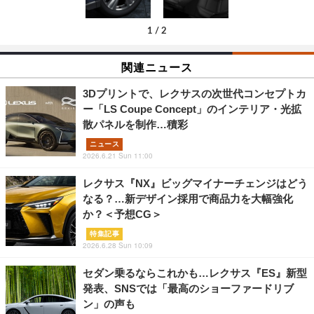
1
/
2
関連ニュース
3Dプリントで、レクサスの次世代コンセプトカ
ー「LS Coupe Concept」のインテリア・光拡
散パネルを制作…積彩
ニュース
2026.6.21 Sun 11:00
レクサス『NX』ビッグマイナーチェンジはどう
なる？…新デザイン採用で商品力を大幅強化
か？＜予想CG＞
特集記事
2026.6.28 Sun 10:09
セダン乗るならこれかも…レクサス『ES』新型
発表、SNSでは「最高のショーファードリブ
ン」の声も