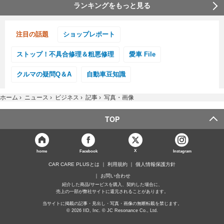
ランキングをもっと見る
注目の話題
ショップレポート
ストップ！不具合修理＆粗悪修理
愛車 File
クルマの疑問Q＆A
自動車豆知識
ホーム
›
ニュース
›
ビジネス
›
記事
›
写真・画像
TOP
X
home
Facebook
Instagram
CAR CARE PLUSとは
利用規約
個人情報保護方針
お問い合わせ
紹介した商品/サービスを購入、契約した場合に、
売上の一部が弊社サイトに還元されることがあります。
当サイトに掲載の記事・見出し・写真・画像の無断転載を禁じます。
© 2026 IID, Inc. © JC Resonance Co., Ltd.