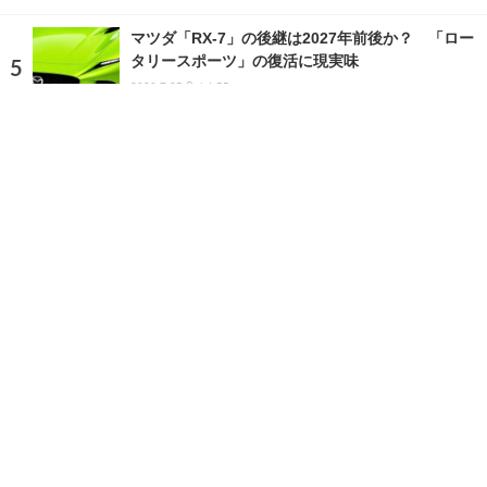
マツダ「RX-7」の後継は2027年前後か？ 「ロー
タリースポーツ」の復活に現実味
2026.7.25 Sat 4:55
ランキングをもっと見る
注目の話題
ショップレポート
ストップ！不具合修理＆粗悪修理
愛車 File
クルマの疑問Q＆A
自動車豆知識
ホーム
›
ニュース
›
ビジネス
›
記事
TOP
X
home
Facebook
Instagram