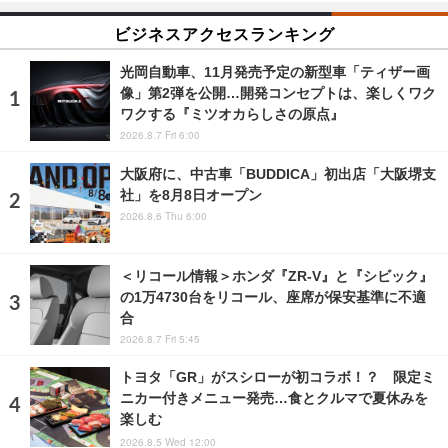
ビジネスアクセスランキング
光岡自動車、11月発売予定の新型車「ティザー画
像」第2弾を公開…開発コンセプトは、楽しくワク
ワクする『ミツオカらしさの原点』
2026.8.7 Fri 6:00
大阪府に、中古車「BUDDICA」初出店「大阪堺支
社」を8月8日オープン
2026.8.6 Thu 6:00
＜リコール情報＞ホンダ『ZR-V』と『シビック』
の1万4730台をリコール、座席が保安基準に不適
合
2026.8.7 Fri 5:45
トヨタ「GR」がスシローが初コラボ！？ 限定ミ
ニカー付きメニュー発売…食とクルマで夏休みを
楽しむ
2026.8.5 Wed 12:00