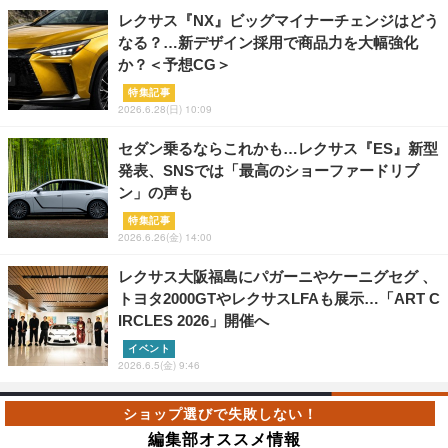
レクサス『NX』ビッグマイナーチェンジはどう
なる？…新デザイン採用で商品力を大幅強化
か？＜予想CG＞
特集記事
2026.6.28(日) 10:09
セダン乗るならこれかも…レクサス『ES』新型
発表、SNSでは「最高のショーファードリブ
ン」の声も
特集記事
2026.6.26(金) 14:00
レクサス大阪福島にパガーニやケーニグセグ 、
トヨタ2000GTやレクサスLFAも展示…「ART C
IRCLES 2026」開催へ
イベント
2026.6.5(金) 9:46
編集部オススメ情報