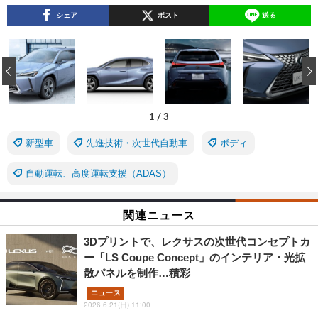
シェア
ポスト
送る
‹
1
/
3
新型車
先進技術・次世代自動車
ボディ
自動運転、高度運転支援（ADAS）
関連ニュース
3Dプリントで、レクサスの次世代コンセプトカ
ー「LS Coupe Concept」のインテリア・光拡
散パネルを制作…積彩
ニュース
2026.6.21(日) 11:00