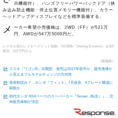
示機能付）、ハンズフリーパワーバックドア（挟
み込み防止機能・停止位置メモリー機能付）、カラー
ヘッドアップディスプレイなどを標準装備する。
メ
ーカー希望小売価格は、2WD（FF）が521万
円、AWDが547万5000円だ。
レクサス初のレイヤーグリッド加飾、UX300h「Shining Essence」を9月
発売…521万円から
《森脇稔》
スズキ『ワゴンR』次期型、発売は2027年前半か…販売推移か
ら見えるフルモデルチェンジの方向性
発表秒読み？…ホンダ『フィット』7月改良、4グレード構成に
刷新か
初代ホンダ NSXベースのスーパーカー『Tensei（転生）』、北
米販売体制が決定