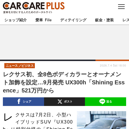
C
L
O
★カーケアプラス認定★
厳選プロショップを地域から探す
S
ショップ紹介
愛車 File
ディテイリング
鈑金・塗装
レ
E
北海道
東北
北関東
南関東
甲信越
北陸
2026.7.4 Sat 18:00
ニュース
ビジネス
レクサス初、全8色ボディカラーとオーナメン
東海
関西
ト加飾を設定…9月発売 UX300h「Shining Ess
ence」521万円から
中国
四国
シェア
ポスト
送る
九州
沖縄
レ
クサスは7月2日、小型ハ
注目の記事
イブリッドSUV『UX300