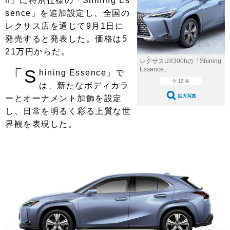
h』に特別仕様の「Shining Es
ショップレポート
愛車 File
ディテイリング
sence」を追加設定し、全国の
自動車豆知識
ストップ！不具合修理＆粗悪修理
ディテイリング
洗車
レクサス店を通じて9月1日に
鈑金・塗装
発売すると発表した。価格は5
鈑金・塗装
ヘッドライト磨き
コーティング
小キズ直し
防錆
特集記事
21万円からだ。
レクサスUX300hの「Shining
フィルム・ラッピング
ストップ 不具合修理＆粗悪修理
カーメーカー「旧車」関連プロジェ
ショップ紹介
Essence」
「S
hining Essence」で
クト
全 12 枚
は、新たなボディカラ
ショップレポート
プロショップ検索
レストア
拡大写真
ーとオーナメント加飾を設定
コラム
カーメーカー「旧車」関連プロジ
し、日常を明るく彩る上質な世
コラム
イベント
ェクト
界観を表現した。
インタビュー
イベント告知
イベントレポート