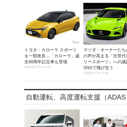
トヨタ・カローラ スポーツ
マツダ・オーナーたち
を一部改良…「カローラ」誕
の声が高まる「次世代
生60周年記念車も登場
リースポーツ」への議
2026.8.6 Thu 14:00
SNSで飛び交う
2026.8.6 Thu 5:56
自動運転、高度運転支援（ADAS