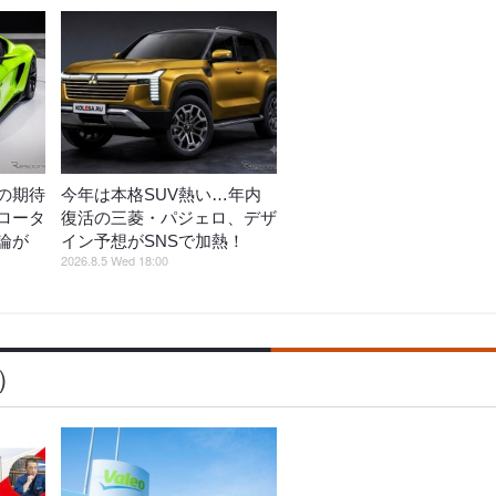
の期待
今年は本格SUV熱い…年内
ロータ
復活の三菱・パジェロ、デザ
論が
イン予想がSNSで加熱！
2026.8.5 Wed 18:00
）