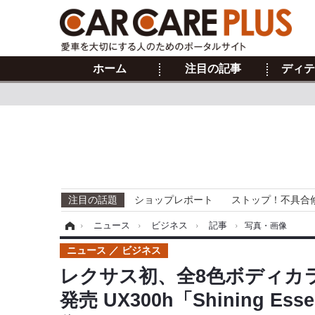
ホーム
注目の記事
ディテ
注目の話題
ショップレポート
ストップ！不具合
ホーム
›
ニュース
›
ビジネス
›
記事
›
写真・画像
ニュース
ビジネス
レクサス初、全8色ボディカ
発売 UX300h「Shining 