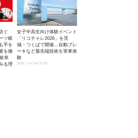
防ぐ
女子中高生向け体験イベント
ーツ岐
「リコチャレ2026」を茨
も手を
城・つくばで開催…自動ブレ
者を徹
ーキなど最先端技術を実車体
P岐阜
験
2026.7.14 Tue 12:00
みる理