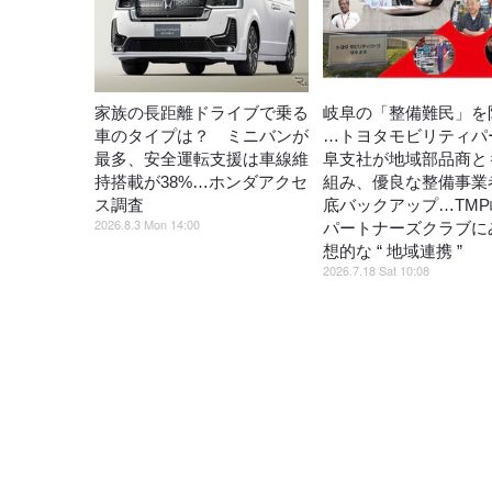
家族の長距離ドライブで乗る
岐阜の「整備難民」を
車のタイプは？ ミニバンが
…トヨタモビリティパ
最多、安全運転支援は車線維
阜支社が地域部品商と
持搭載が38%…ホンダアクセ
組み、優良な整備事業
ス調査
底バックアップ…TM
2026.8.3 Mon 14:00
パートナーズクラブに
想的な “ 地域連携 ”
2026.7.18 Sat 10:08