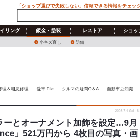
「ショップ選びで失敗しない」信頼できる情報をチェッ
イリング
鈑金・塗装
レストア
ショッ
小キズ直し
防錆
修理＆粗悪修理
愛車 File
クルマの疑問Q＆A
自動車豆知識
2026.7.4 Sat 18
ラーとオーナメント加飾を設定…9月
Essence」521万円から 4枚目の写真・画