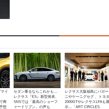
グマイ
セダン乗るならこれかも…
レクサス大阪福島にパガー
レクサス『ES』新型発表、
ニやケーニグセグ 、トヨ
で商
SNSでは「最高のショーフ
2000GTやレクサスLFAも
予想
ァードリブン」の声も
示…「ART CIRCLES