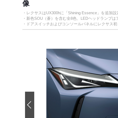
像
・レクサスはUX300hに「Shining Essence」を
・新色SOU（蒼）を含む全8色、LEDヘッドランプ
・ドアスイッチおよびコンソールパネルにレクサス初
前
の
画
像