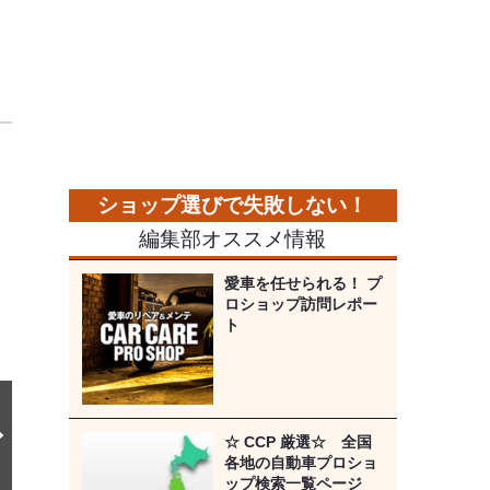
次
の
画
像
編集部オススメ情報
愛車を任せられる！ プ
ロショップ訪問レポー
ト
☆ CCP 厳選☆ 全国
各地の自動車プロショ
ップ検索一覧ページ