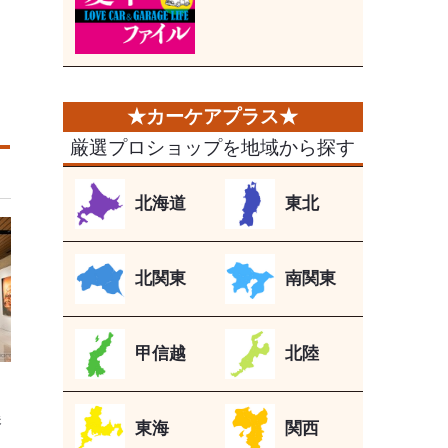
厳選プロショップを地域から探す
北海道
東北
北関東
南関東
甲信越
北陸
タ
展
東海
関西