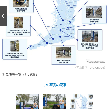
ショップレポート
愛車 File
ディテイリング
自動車豆知識
ストップ！不具合修理＆粗悪修理
ディテイリング
洗車
鈑金・塗装
鈑金・塗装
ヘッドライト磨き
コーティング
小キズ直し
防錆
特集記事
フィルム・ラッピング
ストップ 不具合修理＆粗悪修理
カーメーカー「旧車」関連プロジェ
ショップ紹介
クト
ショップレポート
プロショップ検索
レストア
コラム
カーメーカー「旧車」関連プロジ
コラム
イベント
ェクト
インタビュー
イベント告知
イベントレポート
《写真提供 Terra Charge》
対象施設一覧（計8施設）
この写真の記事