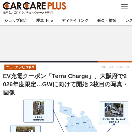
C
L
O
★カーケアプラス認定★
厳選プロショップを地域から探す
S
ショップ紹介
愛車 File
ディテイリング
鈑金・塗装
レ
E
北海道
東北
北関東
南関東
甲信越
北陸
2026.4.26 Sun 6:00
ニュース
ビジネス
EV充電クーポン「Terra Charge」、大阪府で2
東海
関西
026年度限定…GWに向けて開始 3枚目の写真・
画像
中国
四国
九州
沖縄
注目の記事