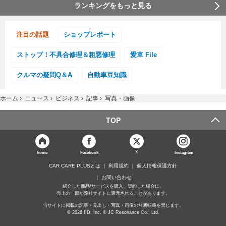
ランキングをもっと見る
注目の話題
ショップレポート
ストップ！不具合修理＆粗悪修理
愛車 File
クルマの疑問Q＆A
自動車豆知識
ホーム
›
ニュース
›
ビジネス
›
記事
›
写真・画像
TOP
X
home
Facebook
Instagram
CAR CARE PLUSとは
利用規約
個人情報保護方針
お問い合わせ
紹介した商品/サービスを購入、契約した場合に、
売上の一部が弊社サイトに還元されることがあります。
当サイトに掲載の記事・見出し・写真・画像の無断転載を禁じます。
© 2026 IID, Inc. © JC Resonance Co., Ltd.