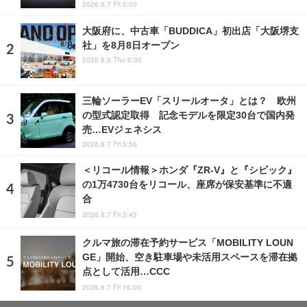
2026.8.7 Fri 6:00
大阪府に、中古車「BUDDICA」初出店「大阪堺支
社」を8月8日オープン
2026.8.6 Thu 6:00
三輪ソーラーEV「スリールオータ」とは？ 欧州
の型式認定取得 記念モデルを限定30台で国内発
売…EVジェネシス
2026.8.7 Fri 5:56
＜リコール情報＞ホンダ『ZR-V』と『シビック』
の1万4730台をリコール、座席が保安基準に不適
合
2026.8.7 Fri 5:45
クルマ旅の滞在予約サービス「MOBILITY LOUN
GE」開始、空き駐車場や未活用スペースを滞在拠
点として活用…CCC
2026.8.7 Fri 16:00