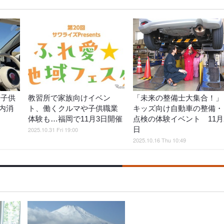
や子供
教習所で家族向けイベン
「未来の整備士大集合！」
内消
ト、働くクルマや子供職業
キッズ向け自動車の整備・
体験も…福岡で11月3日開催
点検の体験イベント 11月
日
2025.10.31 Fri 19:00
2025.10.16 Thu 10:49