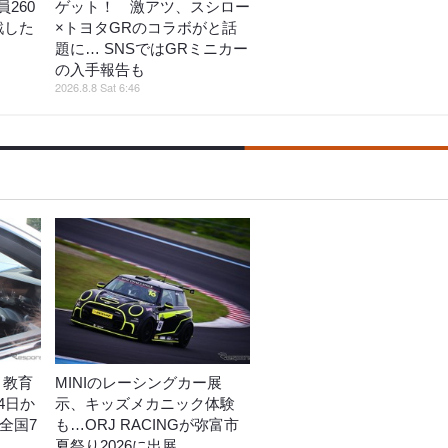
260
ゲット！ 激アツ、スシロー
戦した
×トヨタGRのコラボがと話
題に… SNSではGRミニカー
の入手報告も
2026.8.8 Sat 6:46
」教育
MINIのレーシングカー展
4日か
示、キッズメカニック体験
全国7
も…ORJ RACINGが弥富市
夏祭り2026に出展