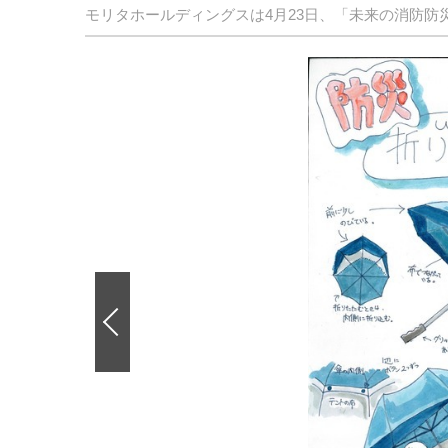
モリタホールディングスは4月23日、「未来の消防防
前
の
画
像