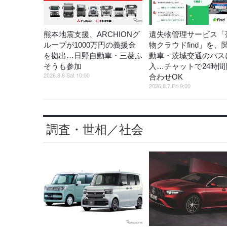
熊本地震支援、ARCHIONグ
遺失物管理サービス「
ループが1000万円の義援金
物クラウドfind」を、
を拠出…日野自動車・三菱ふ
動車・茨城交通のバス
そうも参加
入…チャットで24時間
2026.8.8 Sat 10:00
合わせOK
2026.8.7 Fri 9:00
調査・世相／社会