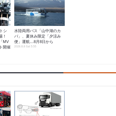
トシ
水陸両用バス「山中湖のカ
登場！
バ」、夏休み限定「夕涼み
「MV
便」運航…8月8日から
2026.8.8 Sat 5:55
ト開催