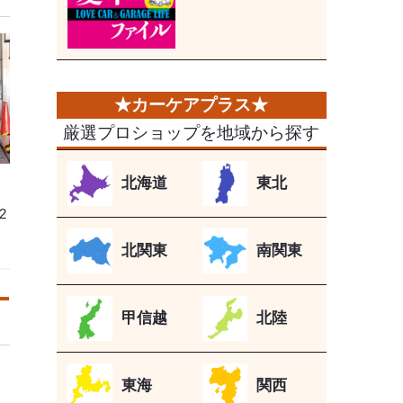
厳選プロショップを地域から探す
北海道
東北
2
北関東
南関東
甲信越
北陸
東海
関西