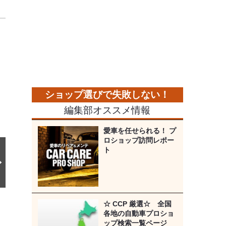
次
の
画
像
編集部オススメ情報
愛車を任せられる！ プ
ロショップ訪問レポー
ト
☆ CCP 厳選☆ 全国
各地の自動車プロショ
ップ検索一覧ページ