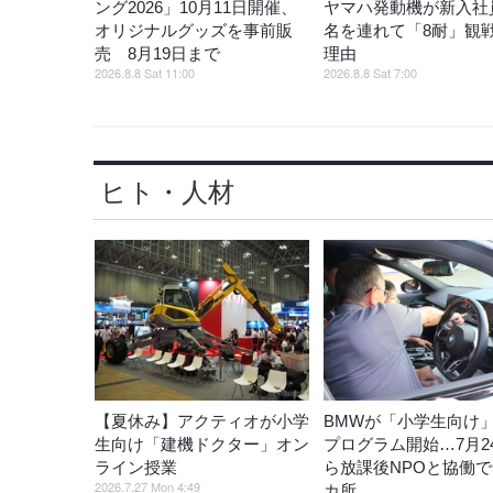
ング2026」10月11日開催、
ヤマハ発動機が新入社員
オリジナルグッズを事前販
名を連れて「8耐」観
売 8月19日まで
理由
2026.8.8 Sat 11:00
2026.8.8 Sat 7:00
ヒト・人材
【夏休み】アクティオが小学
BMWが「小学生向け
生向け「建機ドクター」オン
プログラム開始…7月2
ライン授業
ら放課後NPOと協働で
2026.7.27 Mon 4:49
カ所