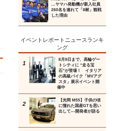
…ヤマハ発動機が新入社員
260名を連れて「8耐」観戦
した理由
イベントレポートニュースランキ
ング
8月9日まで、高輪ゲー
トシティに “走る宝
石”が登場！ イタリア
の高級バイク「MVアグ
スタ」展示イベント開
催中
【光岡 M55】子供の頃
に憧れた国産GTを思い
出して---開発者が語る