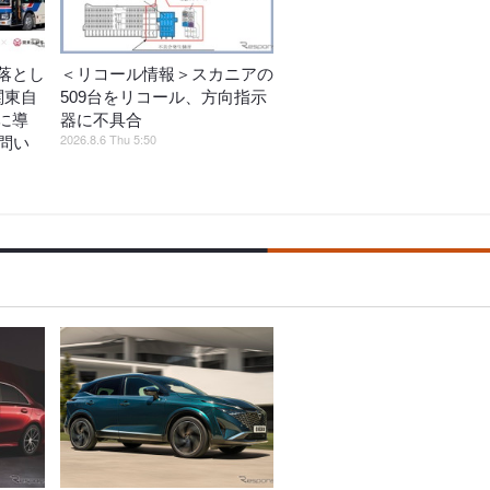
落とし
＜リコール情報＞スカニアの
関東自
509台をリコール、方向指示
に導
器に不具合
2026.8.6 Thu 5:50
問い