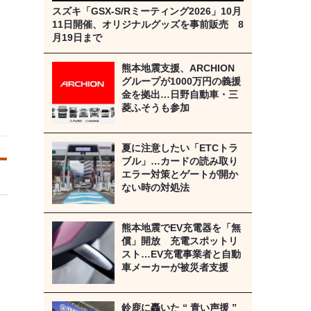
スズキ「GSX-S/Rミーティング2026」10月
11日開催、オリジナルグッズを事前販売 8
月19日まで
熊本地震支援、ARCHION
グループが1000万円の義援
金を拠出…日野自動車・三
菱ふそうも参加
夏に注意したい「ETCトラ
ブル」…カードの読み取り
エラー対策とゲートが開か
ない時の対処法
熊本地震でEV充電器を「無
償」開放 充電スポットリ
スト…EV充電事業者と自動
車メーカーが被災者支援
鈴鹿に轟いた “ 青い声援 ”