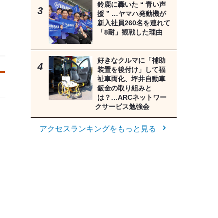
鈴鹿に轟いた “ 青い声
援 ” …ヤマハ発動機が
新入社員260名を連れて
「8耐」観戦した理由
好きなクルマに「補助
装置を後付け」して福
祉車両化、坪井自動車
鈑金の取り組みと
は？…ARCネットワー
クサービス勉強会
アクセスランキングをもっと見る