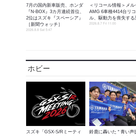
7月の国内新車販売、ホンダ
＜リコール情報＞メル
『N-BOX』3カ月連続首位、
AMG 6車種4414台リ
2位はスズキ『スペーシア』
ル、駆動力を喪失する
2026.8.7 Fri 11:00
［新聞ウォッチ］
2026.8.8 Sat 5:47
ホビー
スズキ「GSX-S/Rミーティ
鈴鹿に轟いた “ 青い声援