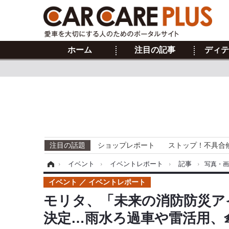
ホーム
注目の記事
ディテ
注目の話題
ショップレポート
ストップ！不具合
ホーム
›
イベント
›
イベントレポート
›
記事
›
写真・
イベント
イベントレポート
モリタ、「未来の消防防災ア
決定…雨水ろ過車や雷活用、