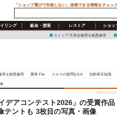
「ショップ選びで失敗しない」信頼できる情報をチェッ
イリング
鈑金・塗装
レストア
ショッ
ストップ 不具合修理＆粗悪修理
修理＆粗悪修理
愛車 File
クルマの疑問Q＆A
自動車豆知識
画像
2026.4.25 Sat 8
イデアコンテスト2026」の受賞作品
傘テントも 3枚目の写真・画像