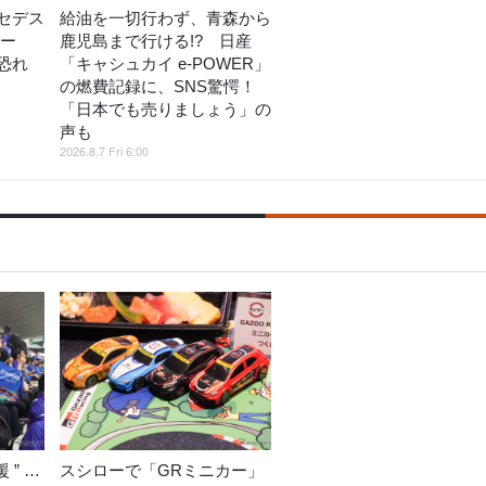
セデス
給油を一切行わず、青森から
コー
鹿児島まで行ける!? 日産
恐れ
「キャシュカイ e-POWER」
の燃費記録に、SNS驚愕！
「日本でも売りましょう」の
声も
2026.8.7 Fri 6:00
 ” …
スシローで「GRミニカー」